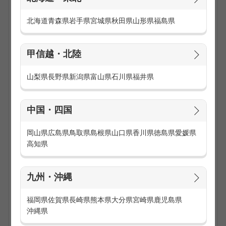
話題の商品を取り扱うので、お客様も興味津々！
接客が楽しくなる商品を取り扱い、やりがいを感じられます
北海道
青森県
岩手県
宮城県
秋田県
山形県
福島県
♪
【弊社について】
甲信越・北陸
『博報堂グループ』だからこその充実したサポートがあり、
未経験でも安心！20～40代が活躍中の職場で、スキルアッ
山梨県
長野県
新潟県
富山県
石川県
福井県
プできるチャンスも豊富です☆
【お仕事内容】
中国・四国
商品のご説明・案内
レジ業務
ディスプレイや商品管理
岡山県
広島県
鳥取県
島根県
山口県
香川県
徳島県
愛媛県
店舗の清掃・品出し など
高知県
話題の商品を取り扱うので、お客様も興味津々！
接客が楽しくなる商品を取り扱い、やりがいを感じられます
♪
九州・沖縄
【弊社について】
福岡県
佐賀県
長崎県
熊本県
大分県
宮崎県
鹿児島県
『博報堂グループ』だからこその充実したサポートがあり、
沖縄県
未経験でも安心！20～40代が活躍中の職場で、スキルアッ