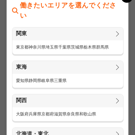
働きたいエリアを選んでくださ
い
関東
東京都
神奈川県
埼玉県
千葉県
茨城県
栃木県
群馬県
東海
アウトレットモールや大型ショッピングモール等で、人気ブ
ランドの販売や店舗運営をするお仕事です。
愛知県
静岡県
岐阜県
三重県
様々なブランドの取り扱いがあるからこそ、勤務地も多数あ
り！
関西
【お仕事内容】
商品のご説明・案内
大阪府
兵庫県
京都府
滋賀県
奈良県
和歌山県
レジ業務
ディスプレイや商品管理
店舗の清掃・品出し など
北海道・東北