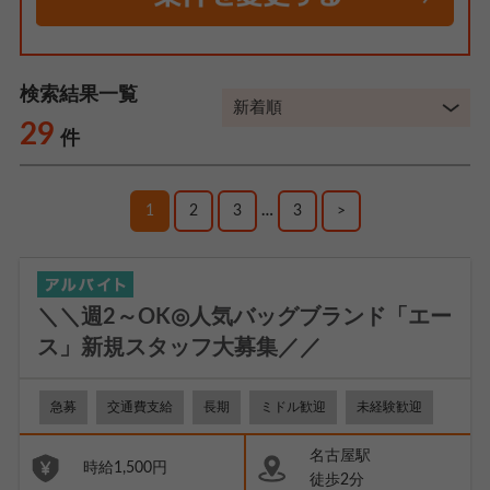
検索結果一覧
29
件
1
2
3
…
3
>
＼＼週2～OK◎人気バッグブランド「エー
ス」新規スタッフ大募集／／
急募
交通費支給
長期
ミドル歓迎
未経験歓迎
名古屋駅
時給1,500円
徒歩2分