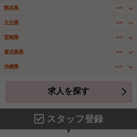
北九州市八幡東区
北九州市八幡西区
3件
3件
熊本県
28件
長崎県全域
長崎市
佐世保市
16件
4件
6件
福岡市東区
福岡市博多区
4件
17件
島原市
諫早市
大村市
1件
2件
1件
大分県
福岡市中央区
福岡市西区
20件
9件
3件
熊本県全域
熊本市中央区
28件
7件
西彼杵郡時津町
2件
福岡市城南区
福岡市早良区
1件
2件
熊本市西区
熊本市南区
1件
2件
宮崎県
26件
大分県全域
大分市
別府市
20件
16件
1件
大牟田市
久留米市
直方市
2件
6件
1件
熊本市北区
八代市
人吉市
1件
1件
2件
中津市
3件
鹿児島県
46件
宮崎県全域
宮崎市
都城市
26件
14件
9件
飯塚市
田川市
八女市
1件
3件
1件
荒尾市
山鹿市
菊池市
2件
1件
1件
延岡市
日南市
日向市
1件
1件
1件
行橋市
中間市
小郡市
2件
1件
3件
沖縄県
宇土市
宇城市
天草市
141件
1件
1件
1件
鹿児島県全域
鹿児島市
46件
25件
筑紫野市
春日市
大野城市
3件
4件
1件
合志市
菊池郡菊陽町
1件
4件
鹿屋市
阿久根市
出水市
6件
1件
3件
沖縄県全域
那覇市
宜野湾市
141件
32件
7件
宗像市
太宰府市
福津市
1件
1件
1件
上益城郡御船町
2件
求人を探す
薩摩川内市
日置市
曽於市
4件
1件
1件
石垣市
浦添市
名護市
2件
24件
6件
糟屋郡志免町
糟屋郡新宮町
4件
2件
霧島市
南さつま市
姶良市
3件
1件
1件
糸満市
沖縄市
豊見城市
3件
8件
9件
糟屋郡久山町
那珂川市
3件
1件
うるま市
宮古島市
南城市
18件
2件
3件
スタッフ登録
国頭郡本部町
国頭郡金武町
1件
2件
中頭郡読谷村
中頭郡北谷町
3件
6件