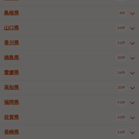
岡山市南区
倉敷市
津山市
6件
19件
7件
下伊那郡喬木村
木曽郡木曽町
1件
5件
広島市南区
広島市西区
10件
4件
島根県
8件
鳥取県全域
鳥取市
米子市
11件
2件
5件
笠岡市
総社市
瀬戸内市
1件
1件
1件
東筑摩郡麻績村
東筑摩郡山形村
1件
4件
広島市安佐南区
呉市
三原市
6件
2件
4件
倉吉市
西伯郡日吉津村
1件
3件
山口県
34件
島根県全域
松江市
出雲市
埴科郡坂城町
8件
5件
3件
1件
尾道市
福山市
東広島市
1件
12件
4件
香川県
廿日市市
安芸郡府中町
52件
1件
2件
山口県全域
下関市
宇部市
34件
7件
2件
安芸郡海田町
1件
山口市
防府市
下松市
9件
1件
6件
徳島県
20件
香川県全域
高松市
丸亀市
52件
41件
6件
岩国市
柳井市
周南市
4件
1件
1件
観音寺市
さぬき市
三豊市
1件
1件
1件
愛媛県
26件
徳島県全域
徳島市
阿南市
20件
13件
4件
山陽小野田市
3件
綾歌郡綾川町
2件
海部郡美波町
板野郡藍住町
1件
2件
高知県
20件
愛媛県全域
松山市
今治市
26件
13件
3件
宇和島市
新居浜市
西条市
1件
4件
1件
福岡県
91件
高知県全域
高知市
土佐市
20件
19件
1件
大洲市
四国中央市
東温市
1件
2件
1件
佐賀県
10件
福岡県全域
北九州市若松区
91件
2件
北九州市小倉北区
北九州市小倉南区
3件
3件
長崎県
16件
佐賀県全域
佐賀市
唐津市
10件
9件
1件