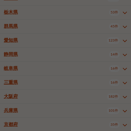
横浜市戸塚区
横浜市港南区
2件
6件
さいたま市浦和区
さいたま市緑区
3件
1件
中野区
杉並区
豊島区
2件
13件
61件
千葉市花見川区
千葉市稲毛区
4件
3件
栃木県
横浜市旭区
横浜市泉区
53件
4件
2件
茨城県全域
水戸市
日立市
108件
25件
6件
川越市
熊谷市
川口市
6件
1件
6件
北区
荒川区
板橋区
3件
1件
3件
千葉市若葉区
千葉市緑区
2件
2件
横浜市青葉区
横浜市都筑区
4件
7件
土浦市
古河市
石岡市
5件
3件
4件
群馬県
所沢市
飯能市
本庄市
45件
5件
1件
2件
栃木県全域
宇都宮市
足利市
53件
27件
2件
練馬区
足立区
葛飾区
5件
11件
5件
千葉市美浜区
市川市
船橋市
9件
9件
8件
川崎市川崎区
川崎市幸区
8件
8件
龍ケ崎市
常陸太田市
北茨城市
1件
2件
1件
東松山市
春日部市
狭山市
3件
7件
2件
佐野市
日光市
小山市
6件
1件
5件
江戸川区
八王子市
立川市
4件
8件
16件
愛知県
木更津市
松戸市
野田市
123件
7件
8件
4件
群馬県全域
前橋市
高崎市
45件
7件
16件
川崎市中原区
川崎市高津区
1件
1件
笠間市
取手市
牛久市
1件
2件
6件
羽生市
鴻巣市
深谷市
3件
2件
1件
真岡市
大田原市
那須塩原市
1件
3件
3件
武蔵野市
三鷹市
青梅市
7件
1件
1件
茂原市
成田市
佐倉市
5件
5件
1件
桐生市
伊勢崎市
太田市
1件
6件
7件
川崎市宮前区
川崎市麻生区
1件
1件
静岡県
つくば市
ひたちなか市
14件
17件
10件
愛知県全域
名古屋市千種区
123件
1件
上尾市
越谷市
蕨市
2件
5件
1件
さくら市
下野市
1件
1件
府中市（東京都）
昭島市
2件
2件
旭市
習志野市
柏市
1件
5件
15件
館林市
みどり市
1件
4件
相模原市緑区
相模原市南区
2件
2件
鹿嶋市
守谷市
那珂市
1件
4件
2件
名古屋市東区
名古屋市西区
1件
7件
戸田市
入間市
朝霞市
2件
3件
1件
岐阜県
河内郡上三川町
下都賀郡壬生町
16件
2件
1件
静岡県全域
静岡市葵区
調布市
14件
町田市
国分寺市
3件
4件
9件
2件
市原市
流山市
八千代市
7件
6件
1件
北群馬郡吉岡町
邑楽郡千代田町
2件
1件
横須賀市
平塚市
鎌倉市
3件
13件
3件
稲敷市
神栖市
鉾田市
1件
10件
2件
名古屋市中村区
名古屋市中区
22件
3件
志木市
久喜市
富士見市
1件
3件
2件
静岡市駿河区
富士市
藤枝市
清瀬市
3件
東久留米市
1件
多摩市
1件
2件
1件
1件
鴨川市
鎌ケ谷市
君津市
2件
1件
1件
三重県
16件
岐阜県全域
岐阜市
大垣市
藤沢市
16件
茅ヶ崎市
4件
秦野市
4件
13件
2件
1件
つくばみらい市
小美玉市
3件
1件
名古屋市昭和区
名古屋市瑞穂区
1件
1件
三郷市
蓮田市
坂戸市
3件
1件
2件
駿東郡清水町
浜松市中央区
稲城市
1件
5件
2件
浦安市
四街道市
印西市
3件
1件
9件
高山市
多治見市
羽島市
厚木市
1件
大和市
1件
伊勢原市
1件
2件
2件
2件
稲敷郡阿見町
1件
大阪府
名古屋市中川区
名古屋市港区
182件
1件
4件
三重県全域
津市
四日市市
幸手市
16件
児玉郡上里町
3件
2件
1件
1件
白井市
富里市
山武市
2件
2件
2件
土岐市
各務原市
可児市
海老名市
1件
座間市
1件
1件
1件
2件
名古屋市南区
名古屋市守山区
2件
1件
桑名市
鈴鹿市
員弁郡東員町
2件
6件
1件
兵庫県
101件
大阪府全域
大阪市西区
いすみ市
182件
長生郡長生村
2件
1件
1件
本巣市
本巣郡北方町
1件
1件
名古屋市緑区
名古屋市名東区
5件
1件
多気郡明和町
2件
大阪市港区
大阪市天王寺区
1件
1件
京都府
35件
兵庫県全域
神戸市東灘区
101件
4件
名古屋市天白区
豊橋市
岡崎市
1件
6件
16件