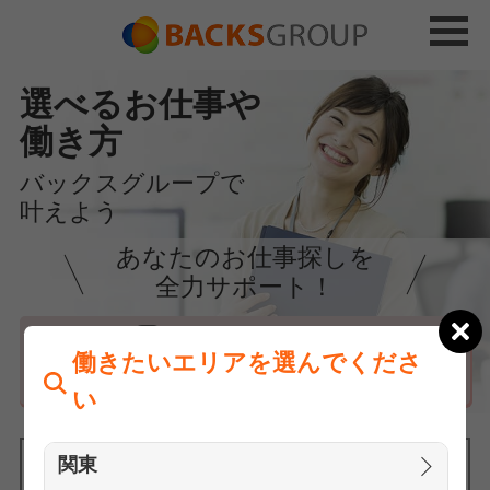
選べるお仕事や
働き方
バックスグループで
叶えよう
あなたのお仕事探しを
全力サポート！
はじめての方へ
働きたいエリアを選んでくださ
まずは相談
い
関東
働きたいエリアを選んでください