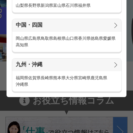
山梨県
長野県
新潟県
富山県
石川県
福井県
中国・四国
岡山県
広島県
鳥取県
島根県
山口県
香川県
徳島県
愛媛県
高知県
九州・沖縄
家電量販店の派遣・バイト求人
家電量販店で働くメリットをご紹介！
福岡県
佐賀県
長崎県
熊本県
大分県
宮崎県
鹿児島県
沖縄県
お役立ち情報コラム