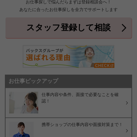
お仕事探しで悩んだらまずは登録相談会へ！
あなたに合ったお仕事探しを全力でサポートします
中頭郡北中城村
中頭郡中城村
7件
2件
中頭郡西原町
島尻郡与那原町
2件
1件
スタッフ登録して相談
島尻郡南風原町
3件
お仕事ピックアップ
仕事内容や条件、面接で必要なことを確
認！
携帯ショップの仕事内容や面接対策まで！