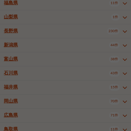
大仙市
2件
福島県
11件
和泉市
箕面市
柏原市
12件
5件
1件
山形県全域
山形市
米沢市
11件
5件
1件
岩見沢市
網走市
苫小牧市
3件
1件
3件
柴田郡大河原町
宮城郡利府町
1件
1件
羽曳野市
門真市
摂津市
2件
3件
1件
鶴岡市
新庄市
上山市
1件
1件
2件
江別市
紋別市
千歳市
3件
1件
2件
山梨県
富谷市
1件
2件
福島県全域
福島市
会津若松市
11件
3件
1件
高石市
藤井寺市
東大阪市
1件
1件
7件
天童市
1件
恵庭市
北広島市
紋別郡遠軽町
3件
1件
1件
郡山市
いわき市
5件
2件
長野県
230件
山梨県全域
中巨摩郡昭和町
1件
1件
泉南市
四條畷市
大阪狭山市
1件
2件
1件
釧路郡釧路町
厚岸郡厚岸町
1件
1件
新潟県
44件
長野県全域
長野市
松本市
230件
63件
40件
上田市
岡谷市
飯田市
19件
3件
20件
富山県
38件
新潟県全域
新潟市東区
44件
2件
諏訪市
須坂市
小諸市
5件
13件
4件
新潟市中央区
新潟市江南区
11件
3件
石川県
43件
富山県全域
富山市
高岡市
38件
27件
5件
伊那市
駒ヶ根市
中野市
6件
6件
2件
新潟市西区
長岡市
柏崎市
4件
11件
1件
砺波市
小矢部市
射水市
1件
2件
3件
福井県
大町市
飯山市
茅野市
15件
1件
5件
2件
石川県全域
金沢市
小松市
43件
22件
4件
新発田市
小千谷市
見附市
3件
1件
1件
塩尻市
佐久市
千曲市
2件
12件
4件
白山市
野々市市
4件
13件
岡山県
燕市
上越市
佐渡市
70件
3件
3件
1件
福井県全域
福井市
越前市
15件
12件
3件
安曇野市
北佐久郡軽井沢町
2件
4件
広島県
71件
岡山県全域
岡山市北区
70件
27件
諏訪郡下諏訪町
諏訪郡富士見町
1件
1件
岡山市中区
岡山市東区
6件
2件
上伊那郡箕輪町
上伊那郡宮田村
2件
1件
鳥取県
11件
広島県全域
広島市中区
71件
24件