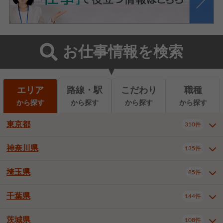
お仕事情報を検索
エリア
路線・駅
こだわり
職種
から探す
から探す
から探す
から探す
東京都
310件
神奈川県
135件
東京都全域
千代田区
310件
22件
中央区
港区
新宿区
11件
8件
27件
埼玉県
85件
神奈川県全域
横浜市西区
135件
29件
文京区
台東区
墨田区
3件
7件
9件
横浜市中区
横浜市磯子区
6件
1件
千葉県
144件
埼玉県全域
さいたま市北区
85件
2件
江東区
品川区
目黒区
6件
11件
5件
横浜市金沢区
横浜市港北区
2件
4件
さいたま市大宮区
さいたま市見沼区
10件
2件
茨城県
大田区
世田谷区
渋谷区
108件
4件
9件
22件
千葉県全域
千葉市中央区
144件
17件