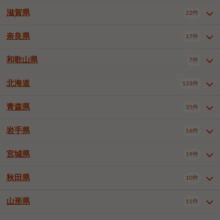
大阪市浪速区
大阪市東淀川区
4件
1件
神戸市兵庫区
神戸市長田区
2件
1件
一宮市
半田市
春日井市
3件
2件
3件
滋賀県
22件
京都府全域
京都市北区
35件
1件
大阪市生野区
大阪市阿倍野区
1件
2件
神戸市須磨区
神戸市垂水区
1件
11件
豊川市
津島市
豊田市
3件
1件
8件
京都市左京区
京都市中京区
2件
2件
奈良県
大阪市住吉区
大阪市西成区
17件
1件
1件
滋賀県全域
大津市
彦根市
22件
3件
1件
神戸市北区
神戸市中央区
4件
14件
安城市
西尾市
小牧市
5件
2件
1件
京都市下京区
京都市南区
10件
6件
大阪市鶴見区
大阪市住之江区
1件
1件
長浜市
近江八幡市
草津市
1件
2件
3件
和歌山県
神戸市西区
姫路市
尼崎市
7件
4件
7件
6件
奈良県全域
奈良市
大和高田市
稲沢市
17件
大府市
4件
知立市
1件
1件
1件
1件
京都市右京区
京都市伏見区
1件
2件
大阪市平野区
大阪市北区
2件
58件
守山市
甲賀市
湖南市
4件
2件
1件
明石市
西宮市
洲本市
6件
8件
1件
大和郡山市
橿原市
桜井市
高浜市
1件
日進市
4件
長久手市
2件
1件
2件
2件
北海道
京都市山科区
京都市西京区
133件
1件
1件
和歌山県全域
和歌山市
橋本市
7件
2件
1件
大阪市中央区
堺市堺区
13件
2件
東近江市
蒲生郡竜王町
4件
1件
芦屋市
伊丹市
豊岡市
1件
3件
1件
御所市
生駒市
香芝市
愛知郡東郷町
1件
丹羽郡扶桑町
1件
1件
6件
2件
福知山市
舞鶴市
綾部市
1件
1件
1件
御坊市
田辺市
岩出市
1件
1件
2件
堺市中区
堺市東区
堺市西区
1件
1件
2件
青森県
35件
北海道全域
札幌市中央区
133件
27件
加古川市
西脇市
宝塚市
11件
1件
2件
生駒郡斑鳩町
北葛城郡上牧町
知多郡東浦町
1件
額田郡幸田町
1件
4件
2件
宇治市
亀岡市
長岡京市
1件
2件
1件
堺市南区
堺市北区
堺市美原区
1件
2件
1件
札幌市北区
札幌市東区
19件
4件
三木市
川西市
三田市
2件
1件
1件
岩手県
16件
青森県全域
青森市
弘前市
35件
14件
7件
八幡市
2件
岸和田市
豊中市
吹田市
4件
6件
1件
札幌市白石区
札幌市豊平区
4件
8件
加西市
丹波篠山市
丹波市
1件
1件
1件
八戸市
三沢市
むつ市
9件
3件
2件
宮城県
19件
岩手県全域
盛岡市
花巻市
泉大津市
16件
高槻市
8件
守口市
1件
1件
5件
1件
札幌市西区
札幌市厚別区
17件
4件
宍粟市
加東市
たつの市
1件
2件
1件
北上市
一関市
奥州市
枚方市
2件
茨木市
1件
八尾市
4件
7件
4件
5件
秋田県
札幌市手稲区
札幌市清田区
10件
2件
5件
宮城県全域
仙台市青葉区
神崎郡福崎町
19件
揖保郡太子町
6件
1件
1件
泉佐野市
富田林市
寝屋川市
3件
2件
4件
函館市
小樽市
旭川市
4件
1件
10件
仙台市宮城野区
仙台市太白区
3件
1件
山形県
11件
秋田県全域
秋田市
大館市
10件
6件
2件
河内長野市
松原市
大東市
1件
1件
1件
釧路市
帯広市
北見市
2件
2件
4件
仙台市泉区
名取市
多賀城市
3件
1件
1件