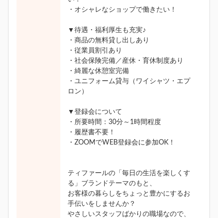
・オシャレなショップで働きたい！
▼待遇・福利厚生も充実♪
・商品の無料貸し出しあり
・従業員割引あり
・社会保険完備／産休・育休制度あり
・綺麗な休憩室完備
・ユニフォーム貸与（ワイシャツ・エプ
ロン）
▼登録会について
・所要時間：30分～1時間程度
・履歴書不要！
・ZOOMでWEB登録会に参加OK！
ティファールの「毎日の生活を楽しくす
る」ブランドテーマのもと、
お客様の暮らしをちょっと豊かにするお
手伝いをしませんか？
やさしいスタッフばかりの職場なので、