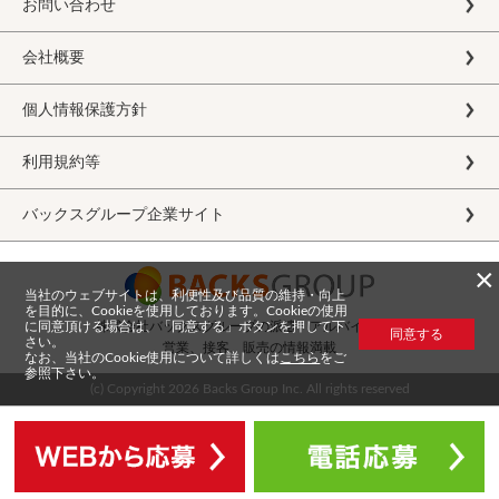
お問い合わせ
会社概要
個人情報保護方針
利用規約等
バックスグループ企業サイト
×
当社のウェブサイトは、利便性及び品質の維持・向上
を目的に、Cookieを使用しております。Cookieの使用
に同意頂ける場合は、「同意する」ボタンを押して下
株式会社バックスグループの派遣・アルバイト求人
同意する
さい。
営業、接客、販売の情報満載
なお、当社のCookie使用について詳しくは
こちら
をご
参照下さい。
(c) Copyright
2026 Backs Group Inc. All rights reserved