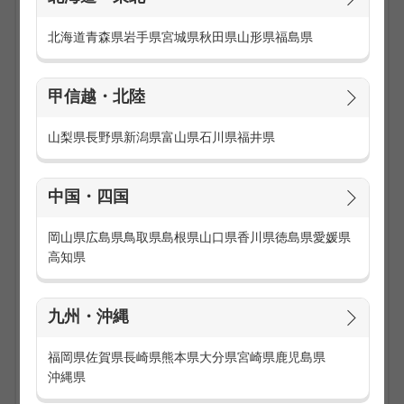
話題の商品を取り扱うので、お客様も興味津々！
接客が楽しくなる商品を取り扱い、やりがいを感じられます
北海道
青森県
岩手県
宮城県
秋田県
山形県
福島県
♪
【弊社について】
甲信越・北陸
『博報堂グループ』だからこその充実したサポートがあり、
未経験でも安心！20～40代が活躍中の職場で、スキルアッ
山梨県
長野県
新潟県
富山県
石川県
福井県
プできるチャンスも豊富です☆
【お仕事内容】
中国・四国
商品のご説明・案内
レジ業務
ディスプレイや商品管理
岡山県
広島県
鳥取県
島根県
山口県
香川県
徳島県
愛媛県
店舗の清掃・品出し など
高知県
話題の商品を取り扱うので、お客様も興味津々！
接客が楽しくなる商品を取り扱い、やりがいを感じられます
♪
九州・沖縄
【弊社について】
福岡県
佐賀県
長崎県
熊本県
大分県
宮崎県
鹿児島県
『博報堂グループ』だからこその充実したサポートがあり、
沖縄県
未経験でも安心！20～40代が活躍中の職場で、スキルアッ