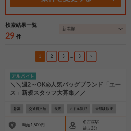
検索結果一覧
29
件
1
2
3
…
3
>
＼＼週2～OK◎人気バッグブランド「エー
ス」新規スタッフ大募集／／
急募
交通費支給
長期
ミドル歓迎
未経験歓迎
名古屋駅
時給1,500円
徒歩2分