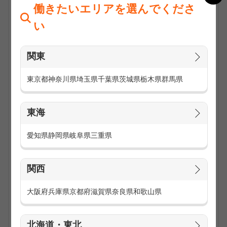
働きたいエリアを選んでくださ
い
関東
東京都
神奈川県
埼玉県
千葉県
茨城県
栃木県
群馬県
東海
アウトレットモールや大型ショッピングモール等で、人気ブ
ランドの販売や店舗運営をするお仕事です。
愛知県
静岡県
岐阜県
三重県
様々なブランドの取り扱いがあるからこそ、勤務地も多数あ
り！
関西
【お仕事内容】
商品のご説明・案内
大阪府
兵庫県
京都府
滋賀県
奈良県
和歌山県
レジ業務
ディスプレイや商品管理
店舗の清掃・品出し など
北海道・東北