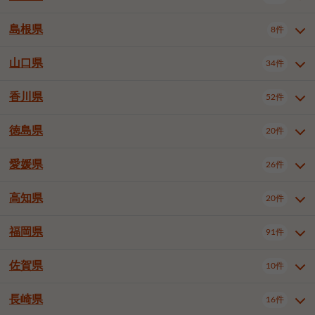
岡山市南区
倉敷市
津山市
6件
19件
7件
下伊那郡喬木村
木曽郡木曽町
1件
5件
広島市南区
広島市西区
10件
4件
島根県
8件
鳥取県全域
鳥取市
米子市
11件
2件
5件
笠岡市
総社市
瀬戸内市
1件
1件
1件
東筑摩郡麻績村
東筑摩郡山形村
1件
4件
広島市安佐南区
呉市
三原市
6件
2件
4件
倉吉市
西伯郡日吉津村
1件
3件
山口県
34件
島根県全域
松江市
出雲市
埴科郡坂城町
8件
5件
3件
1件
尾道市
福山市
東広島市
1件
12件
4件
香川県
廿日市市
安芸郡府中町
52件
1件
2件
山口県全域
下関市
宇部市
34件
7件
2件
安芸郡海田町
1件
山口市
防府市
下松市
9件
1件
6件
徳島県
20件
香川県全域
高松市
丸亀市
52件
41件
6件
岩国市
柳井市
周南市
4件
1件
1件
観音寺市
さぬき市
三豊市
1件
1件
1件
愛媛県
26件
徳島県全域
徳島市
阿南市
20件
13件
4件
山陽小野田市
3件
綾歌郡綾川町
2件
海部郡美波町
板野郡藍住町
1件
2件
高知県
20件
愛媛県全域
松山市
今治市
26件
13件
3件
宇和島市
新居浜市
西条市
1件
4件
1件
福岡県
91件
高知県全域
高知市
土佐市
20件
19件
1件
大洲市
四国中央市
東温市
1件
2件
1件
佐賀県
10件
福岡県全域
北九州市若松区
91件
2件
北九州市小倉北区
北九州市小倉南区
3件
3件
長崎県
16件
佐賀県全域
佐賀市
唐津市
10件
9件
1件