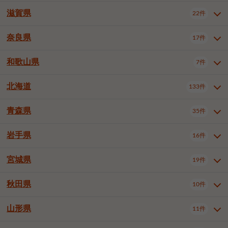
大阪市浪速区
大阪市東淀川区
4件
1件
神戸市兵庫区
神戸市長田区
2件
1件
一宮市
半田市
春日井市
3件
2件
3件
滋賀県
22件
京都府全域
京都市北区
35件
1件
大阪市生野区
大阪市阿倍野区
1件
2件
神戸市須磨区
神戸市垂水区
1件
11件
豊川市
津島市
豊田市
3件
1件
8件
京都市左京区
京都市中京区
2件
2件
奈良県
大阪市住吉区
大阪市西成区
17件
1件
1件
滋賀県全域
大津市
彦根市
22件
3件
1件
神戸市北区
神戸市中央区
4件
14件
安城市
西尾市
小牧市
5件
2件
1件
京都市下京区
京都市南区
10件
6件
大阪市鶴見区
大阪市住之江区
1件
1件
長浜市
近江八幡市
草津市
1件
2件
3件
和歌山県
神戸市西区
姫路市
尼崎市
7件
4件
7件
6件
奈良県全域
奈良市
大和高田市
稲沢市
17件
大府市
4件
知立市
1件
1件
1件
1件
京都市右京区
京都市伏見区
1件
2件
大阪市平野区
大阪市北区
2件
58件
守山市
甲賀市
湖南市
4件
2件
1件
明石市
西宮市
洲本市
6件
8件
1件
大和郡山市
橿原市
桜井市
高浜市
1件
日進市
4件
長久手市
2件
1件
2件
2件
北海道
京都市山科区
京都市西京区
133件
1件
1件
和歌山県全域
和歌山市
橋本市
7件
2件
1件
大阪市中央区
堺市堺区
13件
2件
東近江市
蒲生郡竜王町
4件
1件
芦屋市
伊丹市
豊岡市
1件
3件
1件
御所市
生駒市
香芝市
愛知郡東郷町
1件
丹羽郡扶桑町
1件
1件
6件
2件
福知山市
舞鶴市
綾部市
1件
1件
1件
御坊市
田辺市
岩出市
1件
1件
2件
堺市中区
堺市東区
堺市西区
1件
1件
2件
青森県
35件
北海道全域
札幌市中央区
133件
27件
加古川市
西脇市
宝塚市
11件
1件
2件
生駒郡斑鳩町
北葛城郡上牧町
知多郡東浦町
1件
額田郡幸田町
1件
4件
2件
宇治市
亀岡市
長岡京市
1件
2件
1件
堺市南区
堺市北区
堺市美原区
1件
2件
1件
札幌市北区
札幌市東区
19件
4件
三木市
川西市
三田市
2件
1件
1件
岩手県
16件
青森県全域
青森市
弘前市
35件
14件
7件
八幡市
2件
岸和田市
豊中市
吹田市
4件
6件
1件
札幌市白石区
札幌市豊平区
4件
8件
加西市
丹波篠山市
丹波市
1件
1件
1件
八戸市
三沢市
むつ市
9件
3件
2件
宮城県
19件
岩手県全域
盛岡市
花巻市
泉大津市
16件
高槻市
8件
守口市
1件
1件
5件
1件
札幌市西区
札幌市厚別区
17件
4件
宍粟市
加東市
たつの市
1件
2件
1件
北上市
一関市
奥州市
枚方市
2件
茨木市
1件
八尾市
4件
7件
4件
5件
秋田県
札幌市手稲区
札幌市清田区
10件
2件
5件
宮城県全域
仙台市青葉区
神崎郡福崎町
19件
揖保郡太子町
6件
1件
1件
泉佐野市
富田林市
寝屋川市
3件
2件
4件
函館市
小樽市
旭川市
4件
1件
10件
仙台市宮城野区
仙台市太白区
3件
1件
山形県
11件
秋田県全域
秋田市
大館市
10件
6件
2件
河内長野市
松原市
大東市
1件
1件
1件
釧路市
帯広市
北見市
2件
2件
4件
仙台市泉区
名取市
多賀城市
3件
1件
1件