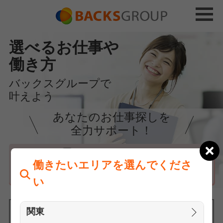
選べるお仕事や
働き方
バックスグループで
叶えよう
あなたのお仕事探しを
全力サポート！
はじめての方へ
働きたいエリアを選んでくださ
まずは相談
い
関東
働きたいエリアを選んでください