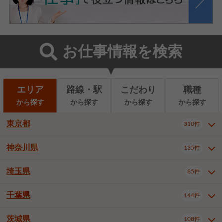
お仕事情報を検索
エリア
路線・駅
こだわり
職種
から探す
から探す
から探す
から探す
東京都
310件
神奈川県
135件
東京都全域
千代田区
310件
22件
中央区
港区
新宿区
11件
8件
27件
埼玉県
85件
神奈川県全域
横浜市西区
135件
29件
文京区
台東区
墨田区
3件
7件
9件
横浜市中区
横浜市磯子区
6件
1件
千葉県
144件
埼玉県全域
さいたま市北区
85件
2件
江東区
品川区
目黒区
6件
11件
5件
横浜市金沢区
横浜市港北区
2件
4件
さいたま市大宮区
さいたま市見沼区
10件
2件
茨城県
大田区
世田谷区
渋谷区
108件
4件
9件
22件
千葉県全域
千葉市中央区
144件
17件