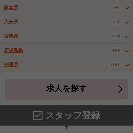
北九州市八幡東区
北九州市八幡西区
3件
3件
熊本県
28件
長崎県全域
長崎市
佐世保市
16件
4件
6件
福岡市東区
福岡市博多区
4件
17件
島原市
諫早市
大村市
1件
2件
1件
大分県
福岡市中央区
福岡市西区
20件
9件
3件
熊本県全域
熊本市中央区
28件
7件
西彼杵郡時津町
2件
福岡市城南区
福岡市早良区
1件
2件
熊本市西区
熊本市南区
1件
2件
宮崎県
26件
大分県全域
大分市
別府市
20件
16件
1件
大牟田市
久留米市
直方市
2件
6件
1件
熊本市北区
八代市
人吉市
1件
1件
2件
中津市
3件
鹿児島県
46件
宮崎県全域
宮崎市
都城市
26件
14件
9件
飯塚市
田川市
八女市
1件
3件
1件
荒尾市
山鹿市
菊池市
2件
1件
1件
延岡市
日南市
日向市
1件
1件
1件
行橋市
中間市
小郡市
2件
1件
3件
沖縄県
宇土市
宇城市
天草市
141件
1件
1件
1件
鹿児島県全域
鹿児島市
46件
25件
筑紫野市
春日市
大野城市
3件
4件
1件
合志市
菊池郡菊陽町
1件
4件
鹿屋市
阿久根市
出水市
6件
1件
3件
沖縄県全域
那覇市
宜野湾市
141件
32件
7件
宗像市
太宰府市
福津市
1件
1件
1件
上益城郡御船町
2件
求人を探す
薩摩川内市
日置市
曽於市
4件
1件
1件
石垣市
浦添市
名護市
2件
24件
6件
糟屋郡志免町
糟屋郡新宮町
4件
2件
霧島市
南さつま市
姶良市
3件
1件
1件
糸満市
沖縄市
豊見城市
3件
8件
9件
糟屋郡久山町
那珂川市
3件
1件
うるま市
宮古島市
南城市
18件
2件
3件
スタッフ登録
国頭郡本部町
国頭郡金武町
1件
2件
中頭郡読谷村
中頭郡北谷町
3件
6件