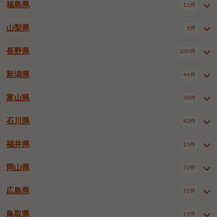
大仙市
2件
福島県
11件
和泉市
箕面市
柏原市
12件
5件
1件
山形県全域
山形市
米沢市
11件
5件
1件
岩見沢市
網走市
苫小牧市
3件
1件
3件
柴田郡大河原町
宮城郡利府町
1件
1件
羽曳野市
門真市
摂津市
2件
3件
1件
鶴岡市
新庄市
上山市
1件
1件
2件
江別市
紋別市
千歳市
3件
1件
2件
山梨県
富谷市
1件
2件
福島県全域
福島市
会津若松市
11件
3件
1件
高石市
藤井寺市
東大阪市
1件
1件
7件
天童市
1件
恵庭市
北広島市
紋別郡遠軽町
3件
1件
1件
郡山市
いわき市
5件
2件
長野県
230件
山梨県全域
中巨摩郡昭和町
1件
1件
泉南市
四條畷市
大阪狭山市
1件
2件
1件
釧路郡釧路町
厚岸郡厚岸町
1件
1件
新潟県
44件
長野県全域
長野市
松本市
230件
63件
40件
上田市
岡谷市
飯田市
19件
3件
20件
富山県
38件
新潟県全域
新潟市東区
44件
2件
諏訪市
須坂市
小諸市
5件
13件
4件
新潟市中央区
新潟市江南区
11件
3件
石川県
43件
富山県全域
富山市
高岡市
38件
27件
5件
伊那市
駒ヶ根市
中野市
6件
6件
2件
新潟市西区
長岡市
柏崎市
4件
11件
1件
砺波市
小矢部市
射水市
1件
2件
3件
福井県
大町市
飯山市
茅野市
15件
1件
5件
2件
石川県全域
金沢市
小松市
43件
22件
4件
新発田市
小千谷市
見附市
3件
1件
1件
塩尻市
佐久市
千曲市
2件
12件
4件
白山市
野々市市
4件
13件
岡山県
燕市
上越市
佐渡市
70件
3件
3件
1件
福井県全域
福井市
越前市
15件
12件
3件
安曇野市
北佐久郡軽井沢町
2件
4件
広島県
71件
岡山県全域
岡山市北区
70件
27件
諏訪郡下諏訪町
諏訪郡富士見町
1件
1件
岡山市中区
岡山市東区
6件
2件
上伊那郡箕輪町
上伊那郡宮田村
2件
1件
鳥取県
11件
広島県全域
広島市中区
71件
24件