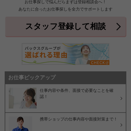
お仕事探しで悩んだらまずは登録相談会へ！
あなたに合ったお仕事探しを全力でサポートします
中頭郡北中城村
中頭郡中城村
7件
2件
中頭郡西原町
島尻郡与那原町
2件
1件
スタッフ登録して相談
島尻郡南風原町
3件
お仕事ピックアップ
仕事内容や条件、面接で必要なことを確
認！
携帯ショップの仕事内容や面接対策まで！