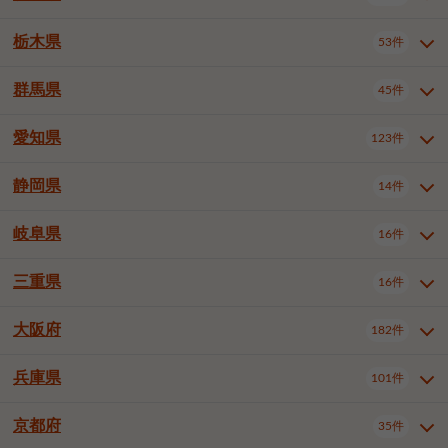
横浜市戸塚区
横浜市港南区
2件
6件
さいたま市浦和区
さいたま市緑区
3件
1件
中野区
杉並区
豊島区
2件
13件
61件
千葉市花見川区
千葉市稲毛区
4件
3件
栃木県
横浜市旭区
横浜市泉区
53件
4件
2件
茨城県全域
水戸市
日立市
108件
25件
6件
川越市
熊谷市
川口市
6件
1件
6件
北区
荒川区
板橋区
3件
1件
3件
千葉市若葉区
千葉市緑区
2件
2件
横浜市青葉区
横浜市都筑区
4件
7件
土浦市
古河市
石岡市
5件
3件
4件
群馬県
所沢市
飯能市
本庄市
45件
5件
1件
2件
栃木県全域
宇都宮市
足利市
53件
27件
2件
練馬区
足立区
葛飾区
5件
11件
5件
千葉市美浜区
市川市
船橋市
9件
9件
8件
川崎市川崎区
川崎市幸区
8件
8件
龍ケ崎市
常陸太田市
北茨城市
1件
2件
1件
東松山市
春日部市
狭山市
3件
7件
2件
佐野市
日光市
小山市
6件
1件
5件
江戸川区
八王子市
立川市
4件
8件
16件
愛知県
木更津市
松戸市
野田市
123件
7件
8件
4件
群馬県全域
前橋市
高崎市
45件
7件
16件
川崎市中原区
川崎市高津区
1件
1件
笠間市
取手市
牛久市
1件
2件
6件
羽生市
鴻巣市
深谷市
3件
2件
1件
真岡市
大田原市
那須塩原市
1件
3件
3件
武蔵野市
三鷹市
青梅市
7件
1件
1件
茂原市
成田市
佐倉市
5件
5件
1件
桐生市
伊勢崎市
太田市
1件
6件
7件
川崎市宮前区
川崎市麻生区
1件
1件
静岡県
つくば市
ひたちなか市
14件
17件
10件
愛知県全域
名古屋市千種区
123件
1件
上尾市
越谷市
蕨市
2件
5件
1件
さくら市
下野市
1件
1件
府中市（東京都）
昭島市
2件
2件
旭市
習志野市
柏市
1件
5件
15件
館林市
みどり市
1件
4件
相模原市緑区
相模原市南区
2件
2件
鹿嶋市
守谷市
那珂市
1件
4件
2件
名古屋市東区
名古屋市西区
1件
7件
戸田市
入間市
朝霞市
2件
3件
1件
岐阜県
河内郡上三川町
下都賀郡壬生町
16件
2件
1件
静岡県全域
静岡市葵区
調布市
14件
町田市
国分寺市
3件
4件
9件
2件
市原市
流山市
八千代市
7件
6件
1件
北群馬郡吉岡町
邑楽郡千代田町
2件
1件
横須賀市
平塚市
鎌倉市
3件
13件
3件
稲敷市
神栖市
鉾田市
1件
10件
2件
名古屋市中村区
名古屋市中区
22件
3件
志木市
久喜市
富士見市
1件
3件
2件
静岡市駿河区
富士市
藤枝市
清瀬市
3件
東久留米市
1件
多摩市
1件
2件
1件
1件
鴨川市
鎌ケ谷市
君津市
2件
1件
1件
三重県
16件
岐阜県全域
岐阜市
大垣市
藤沢市
16件
茅ヶ崎市
4件
秦野市
4件
13件
2件
1件
つくばみらい市
小美玉市
3件
1件
名古屋市昭和区
名古屋市瑞穂区
1件
1件
三郷市
蓮田市
坂戸市
3件
1件
2件
駿東郡清水町
浜松市中央区
稲城市
1件
5件
2件
浦安市
四街道市
印西市
3件
1件
9件
高山市
多治見市
羽島市
厚木市
1件
大和市
1件
伊勢原市
1件
2件
2件
2件
稲敷郡阿見町
1件
大阪府
名古屋市中川区
名古屋市港区
182件
1件
4件
三重県全域
津市
四日市市
幸手市
16件
児玉郡上里町
3件
2件
1件
1件
白井市
富里市
山武市
2件
2件
2件
土岐市
各務原市
可児市
海老名市
1件
座間市
1件
1件
1件
2件
名古屋市南区
名古屋市守山区
2件
1件
桑名市
鈴鹿市
員弁郡東員町
2件
6件
1件
兵庫県
101件
大阪府全域
大阪市西区
いすみ市
182件
長生郡長生村
2件
1件
1件
本巣市
本巣郡北方町
1件
1件
名古屋市緑区
名古屋市名東区
5件
1件
多気郡明和町
2件
大阪市港区
大阪市天王寺区
1件
1件
京都府
35件
兵庫県全域
神戸市東灘区
101件
4件
名古屋市天白区
豊橋市
岡崎市
1件
6件
16件