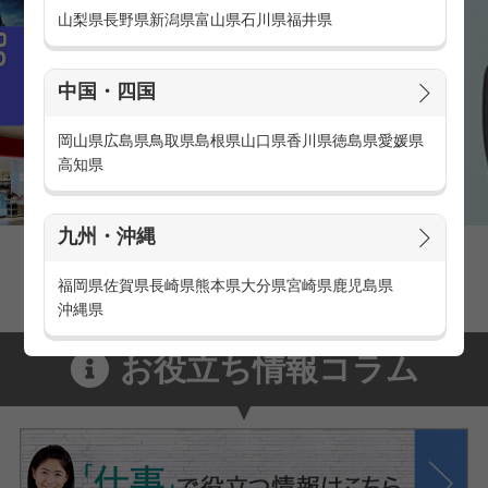
山梨県
長野県
新潟県
富山県
石川県
福井県
中国・四国
岡山県
広島県
鳥取県
島根県
山口県
香川県
徳島県
愛媛県
高知県
九州・沖縄
家電量販店の派遣・バイト求人
家電量販店で働くメリットをご紹介！
福岡県
佐賀県
長崎県
熊本県
大分県
宮崎県
鹿児島県
沖縄県
お役立ち情報コラム