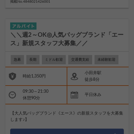
掲載No.4848021426001
＼＼週2～OK◎人気バッグブランド「エー
ス」新規スタッフ大募集／／
急募
長期
ミドル歓迎
交通費支給
未経験歓迎
小田井駅
時給1,350円
徒歩8分
09:30～21:30
平日休み
休憩90分
【大人気バッグブランド《エース》の新規スタッフを大募集
します♪】