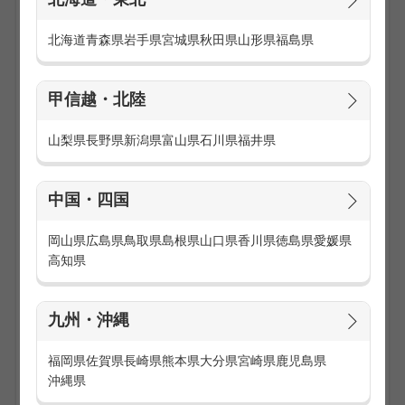
北海道・東北
話題の商品を取り扱うので、お客様も興味津々！
接客が楽しくなる商品を取り扱い、やりがいを感じられます
北海道
青森県
岩手県
宮城県
秋田県
山形県
福島県
♪
【弊社について】
甲信越・北陸
『博報堂グループ』だからこその充実したサポートがあり、
未経験でも安心！20～40代が活躍中の職場で、スキルアッ
プできるチャンスも豊富です☆
山梨県
長野県
新潟県
富山県
石川県
福井県
【お仕事内容】
商品のご説明・案内
中国・四国
レジ業務
ディスプレイや商品管理
岡山県
広島県
鳥取県
島根県
山口県
香川県
徳島県
愛媛県
店舗の清掃・品出し など
高知県
話題の商品を取り扱うので、お客様も興味津々！
接客が楽しくなる商品を取り扱い、やりがいを感じられます
♪
九州・沖縄
【弊社について】
福岡県
佐賀県
長崎県
熊本県
大分県
宮崎県
鹿児島県
『博報堂グループ』だからこその充実したサポートがあり、
沖縄県
未経験でも安心！20～40代が活躍中の職場で、スキルアッ