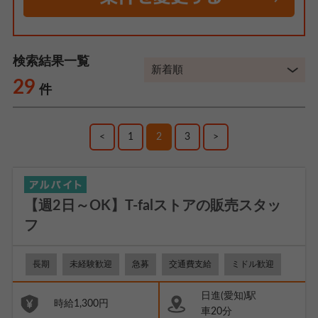
検索結果一覧
29
件
<
1
2
3
>
【週2日～OK】T-falストアの販売スタッ
フ
長期
未経験歓迎
急募
交通費支給
ミドル歓迎
日進(愛知)駅
時給1,300円
車20分