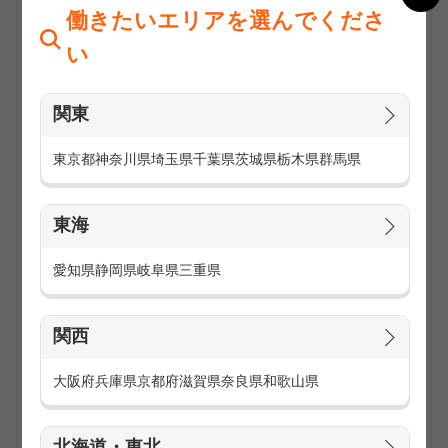
働きたいエリアを選んでくださ
い
関東
東京都
神奈川県
埼玉県
千葉県
茨城県
栃木県
群馬県
東海
アウトレットモールや大型ショッピングモール等で、人気ブ
ランドの販売や店舗運営をするお仕事です。
愛知県
静岡県
岐阜県
三重県
様々なブランドの取り扱いがあるからこそ、勤務地も多数あ
り！
関西
【お仕事内容】
商品のご説明・案内
大阪府
兵庫県
京都府
滋賀県
奈良県
和歌山県
レジ業務
ディスプレイや商品管理
店舗の清掃・品出し など