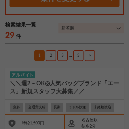
検索結果一覧
29
件
1
2
3
…
3
>
＼＼週2～OK◎人気バッグブランド「エー
ス」新規スタッフ大募集／／
急募
交通費支給
長期
ミドル歓迎
未経験歓迎
名古屋駅
時給1,500円
徒歩2分