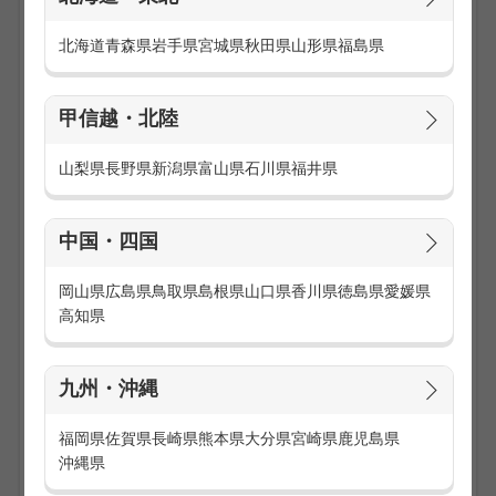
話題の商品を取り扱うので、お客様も興味津々！
接客が楽しくなる商品を取り扱い、やりがいを感じられます
北海道
青森県
岩手県
宮城県
秋田県
山形県
福島県
♪
【弊社について】
甲信越・北陸
『博報堂グループ』だからこその充実したサポートがあり、
未経験でも安心！20～40代が活躍中の職場で、スキルアッ
山梨県
長野県
新潟県
富山県
石川県
福井県
プできるチャンスも豊富です☆
【お仕事内容】
中国・四国
商品のご説明・案内
レジ業務
ディスプレイや商品管理
岡山県
広島県
鳥取県
島根県
山口県
香川県
徳島県
愛媛県
店舗の清掃・品出し など
高知県
話題の商品を取り扱うので、お客様も興味津々！
接客が楽しくなる商品を取り扱い、やりがいを感じられます
♪
九州・沖縄
【弊社について】
福岡県
佐賀県
長崎県
熊本県
大分県
宮崎県
鹿児島県
『博報堂グループ』だからこその充実したサポートがあり、
沖縄県
未経験でも安心！20～40代が活躍中の職場で、スキルアッ