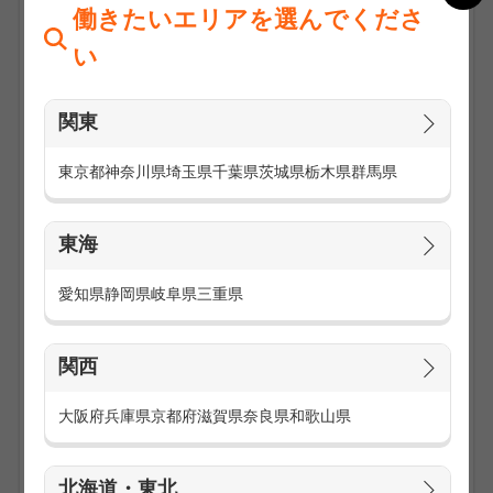
働きたいエリアを選んでくださ
い
関東
東京都
神奈川県
埼玉県
千葉県
茨城県
栃木県
群馬県
東海
アウトレットモールや大型ショッピングモール等で、人気ブ
ランドの販売や店舗運営をするお仕事です。
愛知県
静岡県
岐阜県
三重県
様々なブランドの取り扱いがあるからこそ、勤務地も多数あ
り！
関西
【お仕事内容】
商品のご説明・案内
大阪府
兵庫県
京都府
滋賀県
奈良県
和歌山県
レジ業務
ディスプレイや商品管理
店舗の清掃・品出し など
北海道・東北