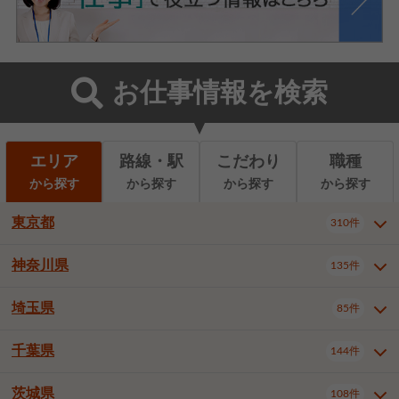
お仕事情報を検索
エリア
路線・駅
こだわり
職種
から探す
から探す
から探す
から探す
東京都
310件
神奈川県
135件
東京都全域
千代田区
310件
22件
中央区
港区
新宿区
11件
8件
27件
埼玉県
85件
神奈川県全域
横浜市西区
135件
29件
文京区
台東区
墨田区
3件
7件
9件
横浜市中区
横浜市磯子区
6件
1件
千葉県
144件
埼玉県全域
さいたま市北区
85件
2件
江東区
品川区
目黒区
6件
11件
5件
横浜市金沢区
横浜市港北区
2件
4件
さいたま市大宮区
さいたま市見沼区
10件
2件
茨城県
大田区
世田谷区
渋谷区
108件
4件
9件
22件
千葉県全域
千葉市中央区
144件
17件