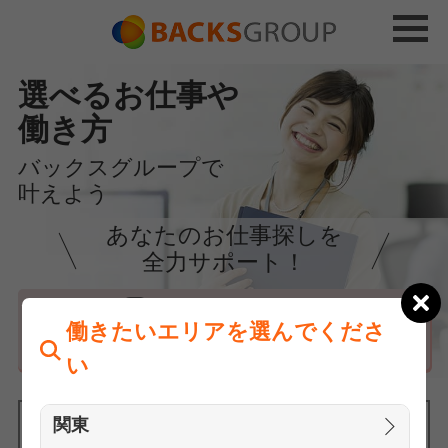
選べるお仕事や
働き方
バックスグループで
叶えよう
あなたのお仕事探しを
全力サポート！
はじめての方へ
働きたいエリアを選んでくださ
まずは相談
い
関東
働きたいエリアを選んでください