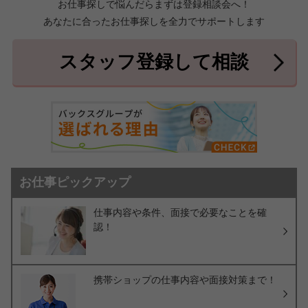
お仕事探しで悩んだらまずは登録相談会へ！
あなたに合ったお仕事探しを全力でサポートします
中頭郡北中城村
中頭郡中城村
7件
2件
中頭郡西原町
島尻郡与那原町
2件
1件
スタッフ登録して相談
島尻郡南風原町
3件
お仕事ピックアップ
仕事内容や条件、面接で必要なことを確
認！
携帯ショップの仕事内容や面接対策まで！