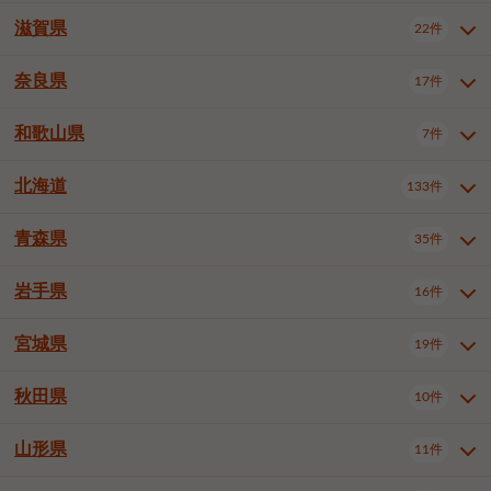
大阪市浪速区
大阪市東淀川区
4件
1件
神戸市兵庫区
神戸市長田区
2件
1件
一宮市
半田市
春日井市
3件
2件
3件
滋賀県
22件
京都府全域
京都市北区
35件
1件
大阪市生野区
大阪市阿倍野区
1件
2件
神戸市須磨区
神戸市垂水区
1件
11件
豊川市
津島市
豊田市
3件
1件
8件
京都市左京区
京都市中京区
2件
2件
奈良県
大阪市住吉区
大阪市西成区
17件
1件
1件
滋賀県全域
大津市
彦根市
22件
3件
1件
神戸市北区
神戸市中央区
4件
14件
安城市
西尾市
小牧市
5件
2件
1件
京都市下京区
京都市南区
10件
6件
大阪市鶴見区
大阪市住之江区
1件
1件
長浜市
近江八幡市
草津市
1件
2件
3件
和歌山県
神戸市西区
姫路市
尼崎市
7件
4件
7件
6件
奈良県全域
奈良市
大和高田市
稲沢市
17件
大府市
4件
知立市
1件
1件
1件
1件
京都市右京区
京都市伏見区
1件
2件
大阪市平野区
大阪市北区
2件
58件
守山市
甲賀市
湖南市
4件
2件
1件
明石市
西宮市
洲本市
6件
8件
1件
大和郡山市
橿原市
桜井市
高浜市
1件
日進市
4件
長久手市
2件
1件
2件
2件
北海道
京都市山科区
京都市西京区
133件
1件
1件
和歌山県全域
和歌山市
橋本市
7件
2件
1件
大阪市中央区
堺市堺区
13件
2件
東近江市
蒲生郡竜王町
4件
1件
芦屋市
伊丹市
豊岡市
1件
3件
1件
御所市
生駒市
香芝市
愛知郡東郷町
1件
丹羽郡扶桑町
1件
1件
6件
2件
福知山市
舞鶴市
綾部市
1件
1件
1件
御坊市
田辺市
岩出市
1件
1件
2件
堺市中区
堺市東区
堺市西区
1件
1件
2件
青森県
35件
北海道全域
札幌市中央区
133件
27件
加古川市
西脇市
宝塚市
11件
1件
2件
生駒郡斑鳩町
北葛城郡上牧町
知多郡東浦町
1件
額田郡幸田町
1件
4件
2件
宇治市
亀岡市
長岡京市
1件
2件
1件
堺市南区
堺市北区
堺市美原区
1件
2件
1件
札幌市北区
札幌市東区
19件
4件
三木市
川西市
三田市
2件
1件
1件
岩手県
16件
青森県全域
青森市
弘前市
35件
14件
7件
八幡市
2件
岸和田市
豊中市
吹田市
4件
6件
1件
札幌市白石区
札幌市豊平区
4件
8件
加西市
丹波篠山市
丹波市
1件
1件
1件
八戸市
三沢市
むつ市
9件
3件
2件
宮城県
19件
岩手県全域
盛岡市
花巻市
泉大津市
16件
高槻市
8件
守口市
1件
1件
5件
1件
札幌市西区
札幌市厚別区
17件
4件
宍粟市
加東市
たつの市
1件
2件
1件
北上市
一関市
奥州市
枚方市
2件
茨木市
1件
八尾市
4件
7件
4件
5件
秋田県
札幌市手稲区
札幌市清田区
10件
2件
5件
宮城県全域
仙台市青葉区
神崎郡福崎町
19件
揖保郡太子町
6件
1件
1件
泉佐野市
富田林市
寝屋川市
3件
2件
4件
函館市
小樽市
旭川市
4件
1件
10件
仙台市宮城野区
仙台市太白区
3件
1件
山形県
11件
秋田県全域
秋田市
大館市
10件
6件
2件
河内長野市
松原市
大東市
1件
1件
1件
釧路市
帯広市
北見市
2件
2件
4件
仙台市泉区
名取市
多賀城市
3件
1件
1件