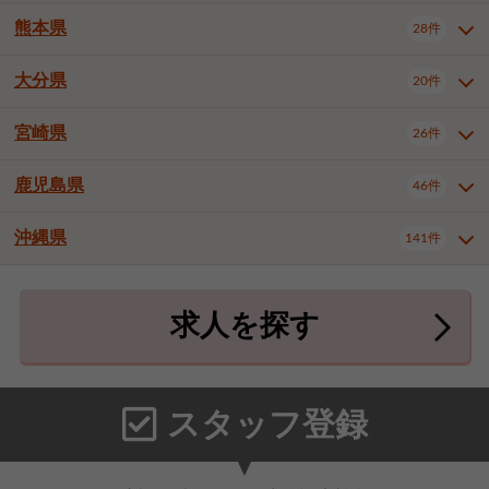
北九州市八幡東区
北九州市八幡西区
3件
3件
熊本県
28件
長崎県全域
長崎市
佐世保市
16件
4件
6件
福岡市東区
福岡市博多区
4件
17件
島原市
諫早市
大村市
1件
2件
1件
大分県
福岡市中央区
福岡市西区
20件
9件
3件
熊本県全域
熊本市中央区
28件
7件
西彼杵郡時津町
2件
福岡市城南区
福岡市早良区
1件
2件
熊本市西区
熊本市南区
1件
2件
宮崎県
26件
大分県全域
大分市
別府市
20件
16件
1件
大牟田市
久留米市
直方市
2件
6件
1件
熊本市北区
八代市
人吉市
1件
1件
2件
中津市
3件
鹿児島県
46件
宮崎県全域
宮崎市
都城市
26件
14件
9件
飯塚市
田川市
八女市
1件
3件
1件
荒尾市
山鹿市
菊池市
2件
1件
1件
延岡市
日南市
日向市
1件
1件
1件
行橋市
中間市
小郡市
2件
1件
3件
沖縄県
宇土市
宇城市
天草市
141件
1件
1件
1件
鹿児島県全域
鹿児島市
46件
25件
筑紫野市
春日市
大野城市
3件
4件
1件
合志市
菊池郡菊陽町
1件
4件
鹿屋市
阿久根市
出水市
6件
1件
3件
沖縄県全域
那覇市
宜野湾市
141件
32件
7件
宗像市
太宰府市
福津市
1件
1件
1件
上益城郡御船町
2件
求人を探す
薩摩川内市
日置市
曽於市
4件
1件
1件
石垣市
浦添市
名護市
2件
24件
6件
糟屋郡志免町
糟屋郡新宮町
4件
2件
霧島市
南さつま市
姶良市
3件
1件
1件
糸満市
沖縄市
豊見城市
3件
8件
9件
糟屋郡久山町
那珂川市
3件
1件
うるま市
宮古島市
南城市
18件
2件
3件
スタッフ登録
国頭郡本部町
国頭郡金武町
1件
2件
中頭郡読谷村
中頭郡北谷町
3件
6件