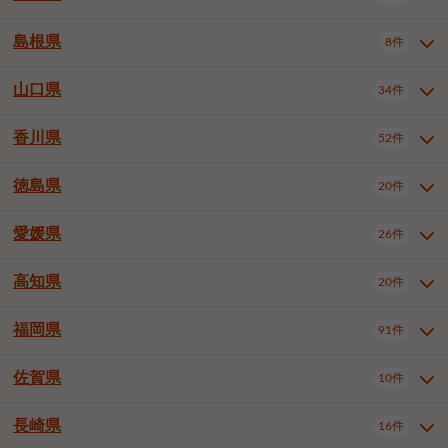
岡山市南区
倉敷市
津山市
6件
19件
7件
下伊那郡喬木村
木曽郡木曽町
1件
5件
広島市南区
広島市西区
10件
4件
島根県
8件
鳥取県全域
鳥取市
米子市
11件
2件
5件
笠岡市
総社市
瀬戸内市
1件
1件
1件
東筑摩郡麻績村
東筑摩郡山形村
1件
4件
広島市安佐南区
呉市
三原市
6件
2件
4件
倉吉市
西伯郡日吉津村
1件
3件
山口県
34件
島根県全域
松江市
出雲市
埴科郡坂城町
8件
5件
3件
1件
尾道市
福山市
東広島市
1件
12件
4件
香川県
廿日市市
安芸郡府中町
52件
1件
2件
山口県全域
下関市
宇部市
34件
7件
2件
安芸郡海田町
1件
山口市
防府市
下松市
9件
1件
6件
徳島県
20件
香川県全域
高松市
丸亀市
52件
41件
6件
岩国市
柳井市
周南市
4件
1件
1件
観音寺市
さぬき市
三豊市
1件
1件
1件
愛媛県
26件
徳島県全域
徳島市
阿南市
20件
13件
4件
山陽小野田市
3件
綾歌郡綾川町
2件
海部郡美波町
板野郡藍住町
1件
2件
高知県
20件
愛媛県全域
松山市
今治市
26件
13件
3件
宇和島市
新居浜市
西条市
1件
4件
1件
福岡県
91件
高知県全域
高知市
土佐市
20件
19件
1件
大洲市
四国中央市
東温市
1件
2件
1件
佐賀県
10件
福岡県全域
北九州市若松区
91件
2件
北九州市小倉北区
北九州市小倉南区
3件
3件
長崎県
16件
佐賀県全域
佐賀市
唐津市
10件
9件
1件