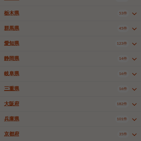
横浜市戸塚区
横浜市港南区
2件
6件
さいたま市浦和区
さいたま市緑区
3件
1件
中野区
杉並区
豊島区
2件
13件
61件
千葉市花見川区
千葉市稲毛区
4件
3件
栃木県
横浜市旭区
横浜市泉区
53件
4件
2件
茨城県全域
水戸市
日立市
108件
25件
6件
川越市
熊谷市
川口市
6件
1件
6件
北区
荒川区
板橋区
3件
1件
3件
千葉市若葉区
千葉市緑区
2件
2件
横浜市青葉区
横浜市都筑区
4件
7件
土浦市
古河市
石岡市
5件
3件
4件
群馬県
所沢市
飯能市
本庄市
45件
5件
1件
2件
栃木県全域
宇都宮市
足利市
53件
27件
2件
練馬区
足立区
葛飾区
5件
11件
5件
千葉市美浜区
市川市
船橋市
9件
9件
8件
川崎市川崎区
川崎市幸区
8件
8件
龍ケ崎市
常陸太田市
北茨城市
1件
2件
1件
東松山市
春日部市
狭山市
3件
7件
2件
佐野市
日光市
小山市
6件
1件
5件
江戸川区
八王子市
立川市
4件
8件
16件
愛知県
木更津市
松戸市
野田市
123件
7件
8件
4件
群馬県全域
前橋市
高崎市
45件
7件
16件
川崎市中原区
川崎市高津区
1件
1件
笠間市
取手市
牛久市
1件
2件
6件
羽生市
鴻巣市
深谷市
3件
2件
1件
真岡市
大田原市
那須塩原市
1件
3件
3件
武蔵野市
三鷹市
青梅市
7件
1件
1件
茂原市
成田市
佐倉市
5件
5件
1件
桐生市
伊勢崎市
太田市
1件
6件
7件
川崎市宮前区
川崎市麻生区
1件
1件
静岡県
つくば市
ひたちなか市
14件
17件
10件
愛知県全域
名古屋市千種区
123件
1件
上尾市
越谷市
蕨市
2件
5件
1件
さくら市
下野市
1件
1件
府中市（東京都）
昭島市
2件
2件
旭市
習志野市
柏市
1件
5件
15件
館林市
みどり市
1件
4件
相模原市緑区
相模原市南区
2件
2件
鹿嶋市
守谷市
那珂市
1件
4件
2件
名古屋市東区
名古屋市西区
1件
7件
戸田市
入間市
朝霞市
2件
3件
1件
岐阜県
河内郡上三川町
下都賀郡壬生町
16件
2件
1件
静岡県全域
静岡市葵区
調布市
14件
町田市
国分寺市
3件
4件
9件
2件
市原市
流山市
八千代市
7件
6件
1件
北群馬郡吉岡町
邑楽郡千代田町
2件
1件
横須賀市
平塚市
鎌倉市
3件
13件
3件
稲敷市
神栖市
鉾田市
1件
10件
2件
名古屋市中村区
名古屋市中区
22件
3件
志木市
久喜市
富士見市
1件
3件
2件
静岡市駿河区
富士市
藤枝市
清瀬市
3件
東久留米市
1件
多摩市
1件
2件
1件
1件
鴨川市
鎌ケ谷市
君津市
2件
1件
1件
三重県
16件
岐阜県全域
岐阜市
大垣市
藤沢市
16件
茅ヶ崎市
4件
秦野市
4件
13件
2件
1件
つくばみらい市
小美玉市
3件
1件
名古屋市昭和区
名古屋市瑞穂区
1件
1件
三郷市
蓮田市
坂戸市
3件
1件
2件
駿東郡清水町
浜松市中央区
稲城市
1件
5件
2件
浦安市
四街道市
印西市
3件
1件
9件
高山市
多治見市
羽島市
厚木市
1件
大和市
1件
伊勢原市
1件
2件
2件
2件
稲敷郡阿見町
1件
大阪府
名古屋市中川区
名古屋市港区
182件
1件
4件
三重県全域
津市
四日市市
幸手市
16件
児玉郡上里町
3件
2件
1件
1件
白井市
富里市
山武市
2件
2件
2件
土岐市
各務原市
可児市
海老名市
1件
座間市
1件
1件
1件
2件
名古屋市南区
名古屋市守山区
2件
1件
桑名市
鈴鹿市
員弁郡東員町
2件
6件
1件
兵庫県
101件
大阪府全域
大阪市西区
いすみ市
182件
長生郡長生村
2件
1件
1件
本巣市
本巣郡北方町
1件
1件
名古屋市緑区
名古屋市名東区
5件
1件
多気郡明和町
2件
大阪市港区
大阪市天王寺区
1件
1件
京都府
35件
兵庫県全域
神戸市東灘区
101件
4件
名古屋市天白区
豊橋市
岡崎市
1件
6件
16件