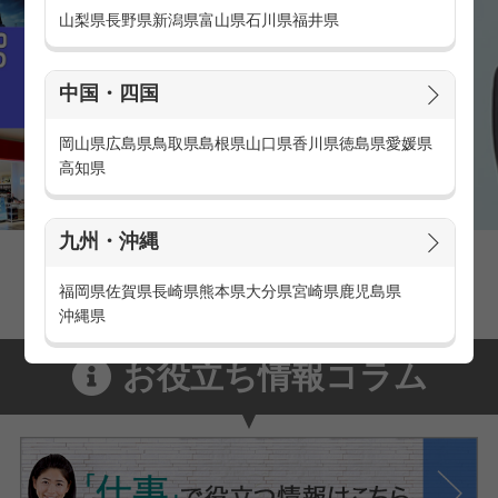
山梨県
長野県
新潟県
富山県
石川県
福井県
中国・四国
岡山県
広島県
鳥取県
島根県
山口県
香川県
徳島県
愛媛県
高知県
九州・沖縄
家電量販店の派遣・バイト求人
家電量販店で働くメリットをご紹介！
福岡県
佐賀県
長崎県
熊本県
大分県
宮崎県
鹿児島県
沖縄県
お役立ち情報コラム