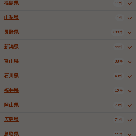
大仙市
2件
福島県
11件
和泉市
箕面市
柏原市
12件
5件
1件
山形県全域
山形市
米沢市
11件
5件
1件
岩見沢市
網走市
苫小牧市
3件
1件
3件
柴田郡大河原町
宮城郡利府町
1件
1件
羽曳野市
門真市
摂津市
2件
3件
1件
鶴岡市
新庄市
上山市
1件
1件
2件
江別市
紋別市
千歳市
3件
1件
2件
山梨県
富谷市
1件
2件
福島県全域
福島市
会津若松市
11件
3件
1件
高石市
藤井寺市
東大阪市
1件
1件
7件
天童市
1件
恵庭市
北広島市
紋別郡遠軽町
3件
1件
1件
郡山市
いわき市
5件
2件
長野県
230件
山梨県全域
中巨摩郡昭和町
1件
1件
泉南市
四條畷市
大阪狭山市
1件
2件
1件
釧路郡釧路町
厚岸郡厚岸町
1件
1件
新潟県
44件
長野県全域
長野市
松本市
230件
63件
40件
上田市
岡谷市
飯田市
19件
3件
20件
富山県
38件
新潟県全域
新潟市東区
44件
2件
諏訪市
須坂市
小諸市
5件
13件
4件
新潟市中央区
新潟市江南区
11件
3件
石川県
43件
富山県全域
富山市
高岡市
38件
27件
5件
伊那市
駒ヶ根市
中野市
6件
6件
2件
新潟市西区
長岡市
柏崎市
4件
11件
1件
砺波市
小矢部市
射水市
1件
2件
3件
福井県
大町市
飯山市
茅野市
15件
1件
5件
2件
石川県全域
金沢市
小松市
43件
22件
4件
新発田市
小千谷市
見附市
3件
1件
1件
塩尻市
佐久市
千曲市
2件
12件
4件
白山市
野々市市
4件
13件
岡山県
燕市
上越市
佐渡市
70件
3件
3件
1件
福井県全域
福井市
越前市
15件
12件
3件
安曇野市
北佐久郡軽井沢町
2件
4件
広島県
71件
岡山県全域
岡山市北区
70件
27件
諏訪郡下諏訪町
諏訪郡富士見町
1件
1件
岡山市中区
岡山市東区
6件
2件
上伊那郡箕輪町
上伊那郡宮田村
2件
1件
鳥取県
11件
広島県全域
広島市中区
71件
24件