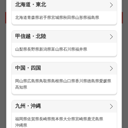
北海道・東北
携帯販売の仕事に向いている人は？
北海道
青森県
岩手県
宮城県
秋田県
山形県
福島県
■社交的で接客が好きな人
甲信越・北陸
小学生からご年配の方まで誰もが持っている携帯電話やスマ
ートフォン。携帯ショップにも幅広い年齢層のお客様がご来
山梨県
長野県
新潟県
富山県
石川県
福井県
店します。1日の大半が接客業務なので様々な人と関わるこ
とが好きな社交的な人に向いています。
中国・四国
■携帯電話やスマートフォンが好きな人
携帯電話やスマートフォンは年に数回新商品が発売し、新し
い機能や操作方法を覚える必要があります。携帯電話やスマ
岡山県
広島県
鳥取県
島根県
山口県
香川県
徳島県
愛媛県
ートフォンが好きな人であれば、新機種の勉強についても楽
高知県
しんで取り組むことができると思います。また、いち早く最
新機種の情報をゲットでき、発売前にデモ機という実際に動
く見本機を触ることができるのも魅力です。
九州・沖縄
■未経験の方でも安心！事前研修あり
福岡県
佐賀県
長崎県
熊本県
大分県
宮崎県
鹿児島県
携帯ショップで働いているスタッフのほとんどが未経験スタ
沖縄県