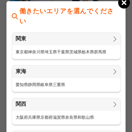
働きたいエリアを選んでくださ
い
関東
東京都
神奈川県
埼玉県
千葉県
茨城県
栃木県
群馬県
ご来店されたお客様に対して、販売員として最新機種のご案
内や新規購入・機種変更の受付などを行うお仕事です。
料金プランや保険についてのご質問や新商品のご案内などお
東海
客様のお問い合わせなどにも対応していただきます。
勤務地は主にau、softbank、docomo等のメーカーや代理店
愛知県
静岡県
岐阜県
三重県
が運営する家電量販店や併売店と呼ばれる携帯ショップやメ
ーカーのキャリアショップなどです。
お店によっては店頭展示POPを作成したり、季節やイベント
関西
に合わせてお店のレイアウトを変えたりするお仕事もありま
す。
大阪府
兵庫県
京都府
滋賀県
奈良県
和歌山県
お仕事の求人一覧を見る