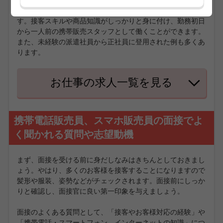
ートです。携帯に詳しくなく電話やメールしかしない人でも
安心して働いていただけるための研修をご用意しておりま
す。接客スキルや商品知識がしっかりと身に付け、勤務初日
から一人前の携帯販売スタッフとして働くことができます。
また、未経験の派遣社員から正社員に登用された例も多くあ
ります。
お仕事の求人一覧を見る
携帯電話販売員、スマホ販売員の面接でよ
く聞かれる質問や志望動機
まず、面接を受ける前に身だしなみはきちんとしておきまし
ょう。やはり、多くのお客様を接客することになりますので
髪形や服装、姿勢などがチェックされます。面接前にしっか
りと確認し、面接官に良い第一印象を与えましょう。
面接のよくある質問として、「接客やお客様対応の経験」や
「携帯電話・スマートフォン、インターネットの知識」につ