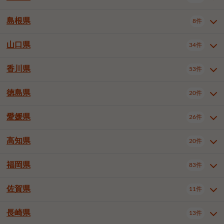
岡山市南区
倉敷市
津山市
6件
19件
7件
下伊那郡喬木村
木曽郡木曽町
1件
5件
広島市南区
広島市西区
10件
4件
島根県
8件
鳥取県全域
鳥取市
米子市
11件
2件
5件
笠岡市
総社市
瀬戸内市
1件
1件
1件
東筑摩郡麻績村
東筑摩郡山形村
1件
4件
広島市安佐南区
呉市
三原市
6件
2件
4件
倉吉市
西伯郡日吉津村
1件
3件
山口県
34件
島根県全域
松江市
出雲市
埴科郡坂城町
8件
5件
3件
1件
尾道市
福山市
東広島市
1件
12件
4件
香川県
廿日市市
安芸郡府中町
53件
1件
2件
山口県全域
下関市
宇部市
34件
7件
2件
安芸郡海田町
1件
山口市
防府市
下松市
9件
1件
6件
徳島県
20件
香川県全域
高松市
丸亀市
53件
42件
6件
岩国市
柳井市
周南市
4件
1件
1件
観音寺市
さぬき市
三豊市
1件
1件
1件
愛媛県
26件
徳島県全域
徳島市
阿南市
20件
13件
4件
山陽小野田市
3件
綾歌郡綾川町
2件
海部郡美波町
板野郡藍住町
1件
2件
高知県
20件
愛媛県全域
松山市
今治市
26件
13件
3件
宇和島市
新居浜市
西条市
1件
4件
1件
福岡県
83件
高知県全域
高知市
土佐市
20件
19件
1件
大洲市
四国中央市
東温市
1件
2件
1件
佐賀県
11件
福岡県全域
北九州市若松区
83件
1件
北九州市小倉北区
北九州市小倉南区
3件
3件
長崎県
13件
佐賀県全域
佐賀市
唐津市
11件
9件
1件