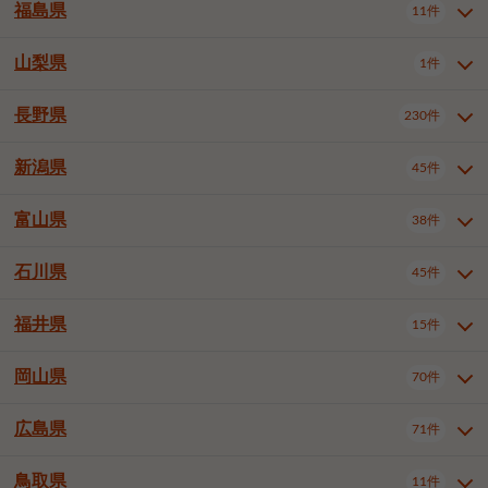
大仙市
2件
福島県
11件
羽曳野市
門真市
摂津市
2件
3件
1件
山形県全域
山形市
米沢市
11件
5件
1件
岩見沢市
網走市
苫小牧市
3件
1件
3件
柴田郡大河原町
宮城郡利府町
1件
1件
高石市
藤井寺市
東大阪市
1件
1件
7件
鶴岡市
新庄市
上山市
1件
1件
2件
江別市
紋別市
千歳市
3件
1件
2件
山梨県
富谷市
1件
2件
福島県全域
福島市
会津若松市
11件
3件
1件
泉南市
四條畷市
大阪狭山市
2件
2件
1件
天童市
1件
恵庭市
北広島市
紋別郡遠軽町
3件
1件
1件
郡山市
いわき市
5件
2件
長野県
230件
山梨県全域
中巨摩郡昭和町
1件
1件
釧路郡釧路町
厚岸郡厚岸町
1件
1件
新潟県
45件
長野県全域
長野市
松本市
230件
63件
40件
上田市
岡谷市
飯田市
19件
3件
20件
富山県
38件
新潟県全域
新潟市東区
45件
2件
諏訪市
須坂市
小諸市
5件
13件
4件
新潟市中央区
新潟市江南区
12件
3件
石川県
45件
富山県全域
富山市
高岡市
38件
27件
5件
伊那市
駒ヶ根市
中野市
6件
6件
2件
新潟市西区
長岡市
柏崎市
4件
11件
1件
砺波市
小矢部市
射水市
1件
2件
3件
福井県
大町市
飯山市
茅野市
15件
1件
5件
2件
石川県全域
金沢市
小松市
45件
22件
4件
新発田市
小千谷市
見附市
3件
1件
1件
塩尻市
佐久市
千曲市
2件
12件
4件
白山市
野々市市
6件
13件
岡山県
燕市
上越市
佐渡市
70件
3件
3件
1件
福井県全域
福井市
越前市
15件
12件
3件
安曇野市
北佐久郡軽井沢町
2件
4件
広島県
71件
岡山県全域
岡山市北区
70件
27件
諏訪郡下諏訪町
諏訪郡富士見町
1件
1件
岡山市中区
岡山市東区
6件
2件
上伊那郡箕輪町
上伊那郡宮田村
2件
1件
鳥取県
11件
広島県全域
広島市中区
71件
24件