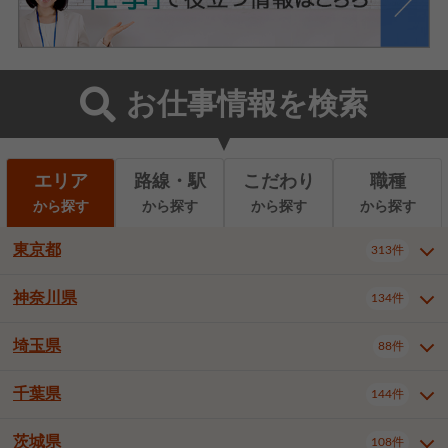
お仕事情報を検索
エリア
路線・駅
こだわり
職種
から探す
から探す
から探す
から探す
東京都
313件
神奈川県
134件
東京都全域
千代田区
中央区
313件
22件
9件
港区
新宿区
文京区
8件
26件
2件
埼玉県
88件
神奈川県全域
横浜市西区
134件
28件
台東区
墨田区
江東区
8件
9件
7件
横浜市中区
横浜市磯子区
6件
1件
千葉県
144件
埼玉県全域
さいたま市北区
88件
3件
品川区
目黒区
大田区
12件
5件
5件
横浜市金沢区
横浜市港北区
2件
4件
さいたま市大宮区
さいたま市見沼区
10件
2件
茨城県
世田谷区
渋谷区
中野区
108件
9件
22件
2件
千葉県全域
千葉市中央区
144件
17件