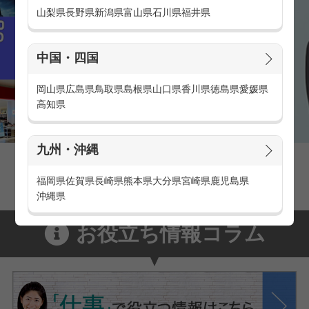
山梨県
長野県
新潟県
富山県
石川県
福井県
中国・四国
岡山県
広島県
鳥取県
島根県
山口県
香川県
徳島県
愛媛県
高知県
九州・沖縄
家電量販店の派遣・バイト求人
家電量販店で働くメリットをご紹介！
福岡県
佐賀県
長崎県
熊本県
大分県
宮崎県
鹿児島県
沖縄県
お役立ち情報コラム