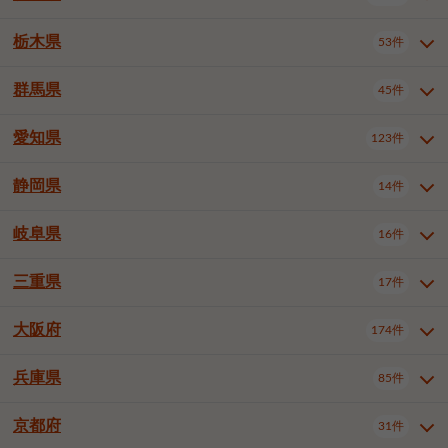
横浜市戸塚区
横浜市港南区
2件
6件
さいたま市浦和区
さいたま市緑区
3件
1件
杉並区
豊島区
北区
12件
60件
4件
千葉市花見川区
千葉市稲毛区
4件
3件
栃木県
横浜市旭区
横浜市泉区
53件
4件
2件
茨城県全域
水戸市
日立市
108件
25件
6件
川越市
熊谷市
川口市
6件
1件
7件
荒川区
板橋区
練馬区
1件
3件
5件
千葉市若葉区
千葉市緑区
2件
2件
横浜市青葉区
横浜市都筑区
4件
7件
土浦市
古河市
石岡市
5件
3件
4件
群馬県
所沢市
飯能市
本庄市
45件
5件
1件
2件
栃木県全域
宇都宮市
足利市
53件
27件
2件
足立区
葛飾区
江戸川区
11件
6件
4件
千葉市美浜区
市川市
船橋市
9件
9件
8件
川崎市川崎区
川崎市幸区
8件
8件
龍ケ崎市
常陸太田市
北茨城市
1件
2件
1件
東松山市
春日部市
狭山市
3件
7件
2件
佐野市
日光市
小山市
6件
1件
5件
八王子市
立川市
武蔵野市
8件
16件
7件
愛知県
木更津市
松戸市
野田市
123件
7件
8件
4件
群馬県全域
前橋市
高崎市
45件
7件
16件
川崎市中原区
川崎市高津区
1件
1件
笠間市
取手市
牛久市
1件
2件
6件
羽生市
鴻巣市
深谷市
3件
2件
1件
真岡市
大田原市
那須塩原市
1件
3件
3件
三鷹市
青梅市
1件
1件
茂原市
成田市
佐倉市
5件
5件
1件
桐生市
伊勢崎市
太田市
1件
6件
7件
川崎市宮前区
川崎市麻生区
1件
1件
静岡県
つくば市
ひたちなか市
14件
17件
10件
愛知県全域
名古屋市千種区
123件
1件
上尾市
越谷市
蕨市
2件
5件
1件
さくら市
下野市
1件
1件
府中市（東京都）
昭島市
2件
2件
旭市
習志野市
柏市
1件
5件
15件
館林市
みどり市
1件
4件
相模原市緑区
相模原市南区
2件
2件
鹿嶋市
守谷市
那珂市
1件
4件
2件
名古屋市東区
名古屋市西区
1件
7件
戸田市
入間市
朝霞市
3件
3件
1件
岐阜県
河内郡上三川町
下都賀郡壬生町
16件
2件
1件
静岡県全域
静岡市葵区
調布市
14件
町田市
小平市
3件
5件
9件
1件
市原市
流山市
八千代市
7件
6件
1件
北群馬郡吉岡町
邑楽郡千代田町
2件
1件
横須賀市
平塚市
鎌倉市
3件
13件
3件
稲敷市
神栖市
鉾田市
1件
10件
2件
名古屋市中村区
名古屋市中区
22件
3件
志木市
久喜市
富士見市
1件
3件
2件
静岡市駿河区
富士市
藤枝市
国分寺市
3件
清瀬市
1件
東久留米市
1件
2件
2件
1件
鴨川市
鎌ケ谷市
君津市
2件
1件
1件
三重県
17件
岐阜県全域
岐阜市
大垣市
藤沢市
16件
茅ヶ崎市
4件
秦野市
4件
13件
2件
1件
つくばみらい市
小美玉市
3件
1件
名古屋市昭和区
名古屋市瑞穂区
1件
1件
三郷市
蓮田市
坂戸市
3件
1件
2件
駿東郡清水町
浜松市中央区
多摩市
1件
稲城市
5件
1件
3件
浦安市
四街道市
印西市
3件
1件
9件
高山市
多治見市
羽島市
厚木市
1件
大和市
1件
伊勢原市
1件
2件
2件
2件
稲敷郡阿見町
1件
大阪府
名古屋市中川区
名古屋市港区
174件
1件
4件
三重県全域
津市
四日市市
幸手市
17件
児玉郡上里町
3件
2件
1件
1件
白井市
富里市
山武市
2件
2件
2件
土岐市
各務原市
可児市
海老名市
1件
座間市
1件
1件
1件
2件
名古屋市南区
名古屋市守山区
2件
1件
桑名市
鈴鹿市
員弁郡東員町
3件
6件
1件
兵庫県
85件
大阪府全域
大阪市西区
いすみ市
174件
長生郡長生村
2件
1件
1件
本巣市
本巣郡北方町
1件
1件
名古屋市緑区
名古屋市名東区
5件
1件
多気郡明和町
2件
大阪市港区
大阪市天王寺区
1件
1件
京都府
31件
兵庫県全域
神戸市東灘区
85件
4件
名古屋市天白区
豊橋市
岡崎市
1件
6件
16件