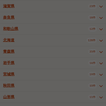
大阪市浪速区
大阪市生野区
5件
1件
神戸市兵庫区
神戸市長田区
3件
1件
一宮市
半田市
春日井市
3件
2件
3件
滋賀県
23件
京都府全域
京都市北区
31件
1件
大阪市城東区
大阪市阿倍野区
1件
2件
神戸市須磨区
神戸市垂水区
1件
9件
豊川市
津島市
豊田市
3件
1件
8件
京都市左京区
京都市中京区
2件
1件
奈良県
大阪市住吉区
大阪市西成区
18件
1件
1件
滋賀県全域
大津市
彦根市
23件
3件
1件
神戸市北区
神戸市中央区
4件
12件
安城市
西尾市
小牧市
5件
2件
1件
京都市下京区
京都市南区
10件
6件
大阪市住之江区
大阪市平野区
1件
1件
長浜市
近江八幡市
草津市
1件
1件
5件
和歌山県
神戸市西区
姫路市
尼崎市
12件
4件
6件
3件
奈良県全域
奈良市
大和高田市
稲沢市
18件
大府市
4件
知立市
1件
1件
1件
1件
京都市右京区
京都市伏見区
1件
2件
大阪市北区
大阪市中央区
58件
12件
守山市
甲賀市
湖南市
3件
2件
1件
明石市
西宮市
芦屋市
4件
7件
1件
大和郡山市
橿原市
桜井市
高浜市
1件
日進市
4件
長久手市
2件
1件
2件
2件
北海道
京都市山科区
京都市西京区
128件
1件
1件
和歌山県全域
和歌山市
海南市
12件
5件
1件
堺市堺区
堺市中区
堺市東区
1件
1件
2件
高島市
東近江市
蒲生郡竜王町
1件
4件
1件
伊丹市
加古川市
西脇市
3件
9件
1件
御所市
生駒市
香芝市
愛知郡東郷町
1件
丹羽郡扶桑町
2件
1件
6件
2件
宇治市
亀岡市
長岡京市
1件
2件
1件
橋本市
有田市
御坊市
1件
1件
1件
堺市西区
堺市北区
堺市美原区
2件
2件
1件
青森県
35件
北海道全域
札幌市中央区
128件
23件
宝塚市
三木市
川西市
2件
2件
1件
生駒郡斑鳩町
北葛城郡上牧町
知多郡東浦町
1件
額田郡幸田町
1件
4件
2件
八幡市
2件
岩出市
3件
岸和田市
豊中市
吹田市
4件
5件
1件
札幌市北区
札幌市東区
19件
4件
三田市
加西市
丹波篠山市
1件
1件
1件
岩手県
16件
青森県全域
青森市
弘前市
35件
14件
7件
泉大津市
高槻市
守口市
1件
5件
1件
札幌市白石区
札幌市豊平区
4件
8件
加東市
たつの市
神崎郡福崎町
2件
1件
1件
八戸市
三沢市
むつ市
9件
3件
2件
宮城県
19件
岩手県全域
盛岡市
花巻市
枚方市
16件
茨木市
8件
八尾市
1件
5件
4件
3件
札幌市西区
札幌市厚別区
16件
4件
揖保郡太子町
1件
北上市
一関市
奥州市
泉佐野市
2件
富田林市
1件
寝屋川市
4件
3件
2件
4件
秋田県
札幌市手稲区
札幌市清田区
10件
2件
5件
宮城県全域
仙台市青葉区
19件
6件
河内長野市
松原市
大東市
1件
1件
1件
函館市
小樽市
旭川市
4件
1件
10件
仙台市宮城野区
仙台市太白区
3件
1件
山形県
11件
秋田県全域
秋田市
大館市
10件
6件
2件
和泉市
箕面市
柏原市
11件
5件
1件
釧路市
帯広市
北見市
2件
2件
4件
仙台市泉区
名取市
多賀城市
3件
1件
1件