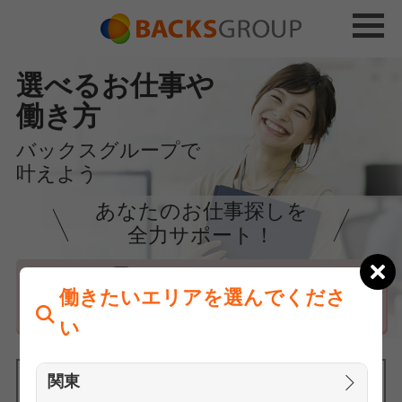
選べるお仕事や
働き方
バックスグループで
叶えよう
あなたのお仕事探しを
全力サポート！
はじめての方へ
働きたいエリアを選んでくださ
まずは相談
い
関東
働きたいエリアを選んでください