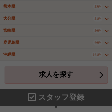
北九州市八幡東区
北九州市八幡西区
3件
3件
武雄市
1件
熊本県
25件
長崎県全域
長崎市
佐世保市
13件
3件
5件
福岡市東区
福岡市博多区
4件
16件
島原市
諫早市
大村市
1件
1件
1件
大分県
福岡市中央区
福岡市西区
21件
8件
3件
熊本県全域
熊本市中央区
25件
7件
西彼杵郡時津町
2件
福岡市城南区
福岡市早良区
1件
2件
熊本市西区
熊本市南区
1件
2件
宮崎県
26件
大分県全域
大分市
別府市
21件
17件
1件
大牟田市
久留米市
直方市
2件
7件
1件
熊本市北区
八代市
人吉市
1件
2件
1件
中津市
3件
鹿児島県
46件
宮崎県全域
宮崎市
都城市
26件
14件
9件
飯塚市
田川市
八女市
1件
1件
1件
荒尾市
宇土市
宇城市
2件
1件
1件
延岡市
日南市
日向市
1件
1件
1件
行橋市
小郡市
筑紫野市
2件
3件
3件
沖縄県
合志市
菊池郡菊陽町
141件
1件
4件
鹿児島県全域
鹿児島市
46件
25件
春日市
大野城市
宗像市
3件
1件
1件
上益城郡御船町
2件
鹿屋市
阿久根市
出水市
6件
1件
3件
沖縄県全域
那覇市
宜野湾市
141件
32件
7件
太宰府市
福津市
糟屋郡志免町
1件
1件
3件
求人を探す
薩摩川内市
日置市
曽於市
4件
1件
1件
石垣市
浦添市
名護市
2件
24件
6件
糟屋郡新宮町
糟屋郡久山町
2件
2件
霧島市
南さつま市
姶良市
3件
1件
1件
糸満市
沖縄市
豊見城市
3件
8件
9件
那珂川市
1件
うるま市
宮古島市
南城市
18件
2件
3件
スタッフ登録
国頭郡本部町
国頭郡金武町
1件
2件
中頭郡読谷村
中頭郡北谷町
3件
6件