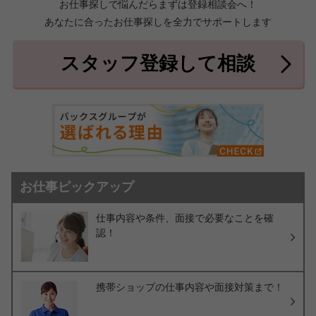
お仕事探しで悩んだらまずは登録相談会へ！
あなたに合ったお仕事探しを全力でサポートします
中頭郡北中城村
中頭郡中城村
7件
2件
中頭郡西原町
島尻郡与那原町
2件
1件
スタッフ登録して相談
島尻郡南風原町
3件
お仕事ピックアップ
仕事内容や条件、面接で必要なことを確
認！
携帯ショップの仕事内容や面接対策まで！