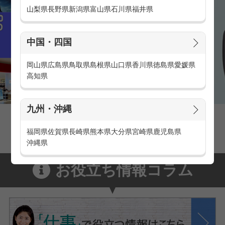
山梨県
長野県
新潟県
富山県
石川県
福井県
中国・四国
岡山県
広島県
鳥取県
島根県
山口県
香川県
徳島県
愛媛県
高知県
九州・沖縄
家電量販店の派遣・バイト求人
家電量販店で働くメリットをご紹介！
福岡県
佐賀県
長崎県
熊本県
大分県
宮崎県
鹿児島県
沖縄県
お役立ち情報コラム