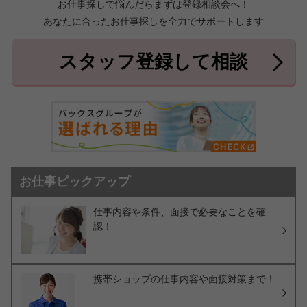
お仕事探しで悩んだらまずは登録相談会へ！
あなたに合ったお仕事探しを全力でサポートします
中頭郡北中城村
中頭郡中城村
7件
2件
中頭郡西原町
島尻郡与那原町
2件
1件
スタッフ登録して相談
島尻郡南風原町
3件
お仕事ピックアップ
仕事内容や条件、面接で必要なことを確
認！
携帯ショップの仕事内容や面接対策まで！