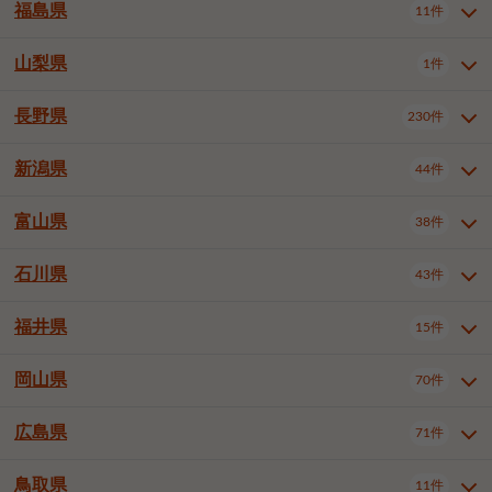
大仙市
2件
福島県
11件
和泉市
箕面市
柏原市
12件
5件
1件
山形県全域
山形市
米沢市
11件
5件
1件
岩見沢市
網走市
苫小牧市
3件
1件
3件
柴田郡大河原町
宮城郡利府町
1件
1件
羽曳野市
門真市
摂津市
2件
3件
1件
鶴岡市
新庄市
上山市
1件
1件
2件
江別市
紋別市
千歳市
3件
1件
2件
山梨県
富谷市
1件
2件
福島県全域
福島市
会津若松市
11件
3件
1件
高石市
藤井寺市
東大阪市
1件
1件
7件
天童市
1件
恵庭市
北広島市
紋別郡遠軽町
3件
1件
1件
郡山市
いわき市
5件
2件
長野県
230件
山梨県全域
中巨摩郡昭和町
1件
1件
泉南市
四條畷市
大阪狭山市
1件
2件
1件
釧路郡釧路町
厚岸郡厚岸町
1件
1件
新潟県
44件
長野県全域
長野市
松本市
230件
63件
40件
上田市
岡谷市
飯田市
19件
3件
20件
富山県
38件
新潟県全域
新潟市東区
44件
2件
諏訪市
須坂市
小諸市
5件
13件
4件
新潟市中央区
新潟市江南区
11件
3件
石川県
43件
富山県全域
富山市
高岡市
38件
27件
5件
伊那市
駒ヶ根市
中野市
6件
6件
2件
新潟市西区
長岡市
柏崎市
4件
11件
1件
砺波市
小矢部市
射水市
1件
2件
3件
福井県
大町市
飯山市
茅野市
15件
1件
5件
2件
石川県全域
金沢市
小松市
43件
22件
4件
新発田市
小千谷市
見附市
3件
1件
1件
塩尻市
佐久市
千曲市
2件
12件
4件
白山市
野々市市
4件
13件
岡山県
燕市
上越市
佐渡市
70件
3件
3件
1件
福井県全域
福井市
越前市
15件
12件
3件
安曇野市
北佐久郡軽井沢町
2件
4件
広島県
71件
岡山県全域
岡山市北区
70件
27件
諏訪郡下諏訪町
諏訪郡富士見町
1件
1件
岡山市中区
岡山市東区
6件
2件
上伊那郡箕輪町
上伊那郡宮田村
2件
1件
鳥取県
11件
広島県全域
広島市中区
71件
24件