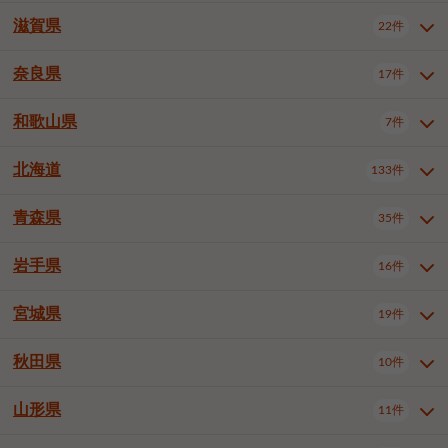
大阪市浪速区
大阪市東淀川区
4件
1件
神戸市兵庫区
神戸市長田区
2件
1件
一宮市
半田市
春日井市
3件
2件
3件
滋賀県
22件
京都府全域
京都市北区
35件
1件
大阪市生野区
大阪市阿倍野区
1件
2件
神戸市須磨区
神戸市垂水区
1件
11件
豊川市
津島市
豊田市
3件
1件
8件
京都市左京区
京都市中京区
2件
2件
奈良県
大阪市住吉区
大阪市西成区
17件
1件
1件
滋賀県全域
大津市
彦根市
22件
3件
1件
神戸市北区
神戸市中央区
4件
14件
安城市
西尾市
小牧市
5件
2件
1件
京都市下京区
京都市南区
10件
6件
大阪市鶴見区
大阪市住之江区
1件
1件
長浜市
近江八幡市
草津市
1件
2件
3件
和歌山県
神戸市西区
姫路市
尼崎市
7件
4件
7件
6件
奈良県全域
奈良市
大和高田市
稲沢市
17件
大府市
4件
知立市
1件
1件
1件
1件
京都市右京区
京都市伏見区
1件
2件
大阪市平野区
大阪市北区
2件
58件
守山市
甲賀市
湖南市
4件
2件
1件
明石市
西宮市
洲本市
6件
8件
1件
大和郡山市
橿原市
桜井市
高浜市
1件
日進市
4件
長久手市
2件
1件
2件
2件
北海道
京都市山科区
京都市西京区
133件
1件
1件
和歌山県全域
和歌山市
橋本市
7件
2件
1件
大阪市中央区
堺市堺区
13件
2件
東近江市
蒲生郡竜王町
4件
1件
芦屋市
伊丹市
豊岡市
1件
3件
1件
御所市
生駒市
香芝市
愛知郡東郷町
1件
丹羽郡扶桑町
1件
1件
6件
2件
福知山市
舞鶴市
綾部市
1件
1件
1件
御坊市
田辺市
岩出市
1件
1件
2件
堺市中区
堺市東区
堺市西区
1件
1件
2件
青森県
35件
北海道全域
札幌市中央区
133件
27件
加古川市
西脇市
宝塚市
11件
1件
2件
生駒郡斑鳩町
北葛城郡上牧町
知多郡東浦町
1件
額田郡幸田町
1件
4件
2件
宇治市
亀岡市
長岡京市
1件
2件
1件
堺市南区
堺市北区
堺市美原区
1件
2件
1件
札幌市北区
札幌市東区
19件
4件
三木市
川西市
三田市
2件
1件
1件
岩手県
16件
青森県全域
青森市
弘前市
35件
14件
7件
八幡市
2件
岸和田市
豊中市
吹田市
4件
6件
1件
札幌市白石区
札幌市豊平区
4件
8件
加西市
丹波篠山市
丹波市
1件
1件
1件
八戸市
三沢市
むつ市
9件
3件
2件
宮城県
19件
岩手県全域
盛岡市
花巻市
泉大津市
16件
高槻市
8件
守口市
1件
1件
5件
1件
札幌市西区
札幌市厚別区
17件
4件
宍粟市
加東市
たつの市
1件
2件
1件
北上市
一関市
奥州市
枚方市
2件
茨木市
1件
八尾市
4件
7件
4件
5件
秋田県
札幌市手稲区
札幌市清田区
10件
2件
5件
宮城県全域
仙台市青葉区
神崎郡福崎町
19件
揖保郡太子町
6件
1件
1件
泉佐野市
富田林市
寝屋川市
3件
2件
4件
函館市
小樽市
旭川市
4件
1件
10件
仙台市宮城野区
仙台市太白区
3件
1件
山形県
11件
秋田県全域
秋田市
大館市
10件
6件
2件
河内長野市
松原市
大東市
1件
1件
1件
釧路市
帯広市
北見市
2件
2件
4件
仙台市泉区
名取市
多賀城市
3件
1件
1件