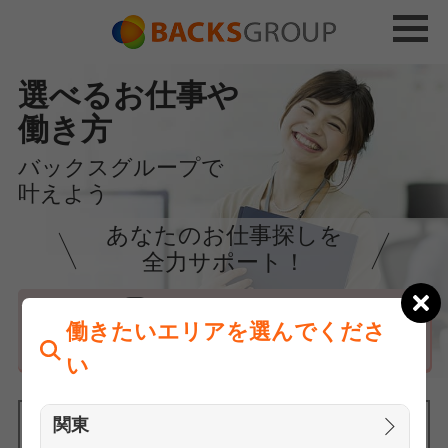
選べるお仕事や
働き方
バックスグループで
叶えよう
あなたのお仕事探しを
全力サポート！
はじめての方へ
働きたいエリアを選んでくださ
まずは相談
い
関東
働きたいエリアを選んでください