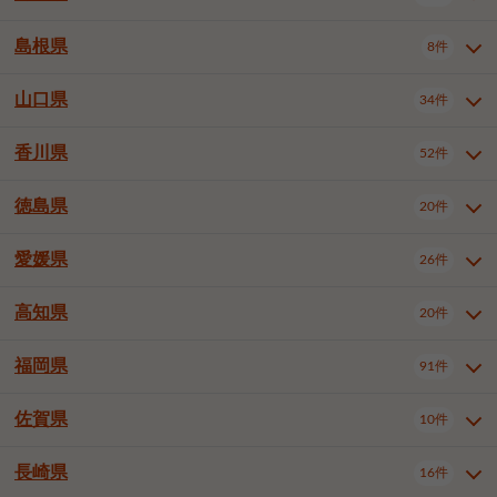
岡山市南区
倉敷市
津山市
6件
19件
7件
下伊那郡喬木村
木曽郡木曽町
1件
5件
広島市南区
広島市西区
10件
4件
島根県
8件
鳥取県全域
鳥取市
米子市
11件
2件
5件
笠岡市
総社市
瀬戸内市
1件
1件
1件
東筑摩郡麻績村
東筑摩郡山形村
1件
4件
広島市安佐南区
呉市
三原市
6件
2件
4件
倉吉市
西伯郡日吉津村
1件
3件
山口県
34件
島根県全域
松江市
出雲市
埴科郡坂城町
8件
5件
3件
1件
尾道市
福山市
東広島市
1件
12件
4件
香川県
廿日市市
安芸郡府中町
52件
1件
2件
山口県全域
下関市
宇部市
34件
7件
2件
安芸郡海田町
1件
山口市
防府市
下松市
9件
1件
6件
徳島県
20件
香川県全域
高松市
丸亀市
52件
41件
6件
岩国市
柳井市
周南市
4件
1件
1件
観音寺市
さぬき市
三豊市
1件
1件
1件
愛媛県
26件
徳島県全域
徳島市
阿南市
20件
13件
4件
山陽小野田市
3件
綾歌郡綾川町
2件
海部郡美波町
板野郡藍住町
1件
2件
高知県
20件
愛媛県全域
松山市
今治市
26件
13件
3件
宇和島市
新居浜市
西条市
1件
4件
1件
福岡県
91件
高知県全域
高知市
土佐市
20件
19件
1件
大洲市
四国中央市
東温市
1件
2件
1件
佐賀県
10件
福岡県全域
北九州市若松区
91件
2件
北九州市小倉北区
北九州市小倉南区
3件
3件
長崎県
16件
佐賀県全域
佐賀市
唐津市
10件
9件
1件