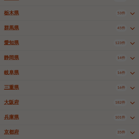
横浜市戸塚区
横浜市港南区
2件
6件
さいたま市浦和区
さいたま市緑区
3件
1件
中野区
杉並区
豊島区
2件
13件
61件
千葉市花見川区
千葉市稲毛区
4件
3件
栃木県
横浜市旭区
横浜市泉区
53件
4件
2件
茨城県全域
水戸市
日立市
108件
25件
6件
川越市
熊谷市
川口市
6件
1件
6件
北区
荒川区
板橋区
3件
1件
3件
千葉市若葉区
千葉市緑区
2件
2件
横浜市青葉区
横浜市都筑区
4件
7件
土浦市
古河市
石岡市
5件
3件
4件
群馬県
所沢市
飯能市
本庄市
45件
5件
1件
2件
栃木県全域
宇都宮市
足利市
53件
27件
2件
練馬区
足立区
葛飾区
5件
11件
5件
千葉市美浜区
市川市
船橋市
9件
9件
8件
川崎市川崎区
川崎市幸区
8件
8件
龍ケ崎市
常陸太田市
北茨城市
1件
2件
1件
東松山市
春日部市
狭山市
3件
7件
2件
佐野市
日光市
小山市
6件
1件
5件
江戸川区
八王子市
立川市
4件
8件
16件
愛知県
木更津市
松戸市
野田市
123件
7件
8件
4件
群馬県全域
前橋市
高崎市
45件
7件
16件
川崎市中原区
川崎市高津区
1件
1件
笠間市
取手市
牛久市
1件
2件
6件
羽生市
鴻巣市
深谷市
3件
2件
1件
真岡市
大田原市
那須塩原市
1件
3件
3件
武蔵野市
三鷹市
青梅市
7件
1件
1件
茂原市
成田市
佐倉市
5件
5件
1件
桐生市
伊勢崎市
太田市
1件
6件
7件
川崎市宮前区
川崎市麻生区
1件
1件
静岡県
つくば市
ひたちなか市
14件
17件
10件
愛知県全域
名古屋市千種区
123件
1件
上尾市
越谷市
蕨市
2件
5件
1件
さくら市
下野市
1件
1件
府中市（東京都）
昭島市
2件
2件
旭市
習志野市
柏市
1件
5件
15件
館林市
みどり市
1件
4件
相模原市緑区
相模原市南区
2件
2件
鹿嶋市
守谷市
那珂市
1件
4件
2件
名古屋市東区
名古屋市西区
1件
7件
戸田市
入間市
朝霞市
2件
3件
1件
岐阜県
河内郡上三川町
下都賀郡壬生町
16件
2件
1件
静岡県全域
静岡市葵区
調布市
14件
町田市
国分寺市
3件
4件
9件
2件
市原市
流山市
八千代市
7件
6件
1件
北群馬郡吉岡町
邑楽郡千代田町
2件
1件
横須賀市
平塚市
鎌倉市
3件
13件
3件
稲敷市
神栖市
鉾田市
1件
10件
2件
名古屋市中村区
名古屋市中区
22件
3件
志木市
久喜市
富士見市
1件
3件
2件
静岡市駿河区
富士市
藤枝市
清瀬市
3件
東久留米市
1件
多摩市
1件
2件
1件
1件
鴨川市
鎌ケ谷市
君津市
2件
1件
1件
三重県
16件
岐阜県全域
岐阜市
大垣市
藤沢市
16件
茅ヶ崎市
4件
秦野市
4件
13件
2件
1件
つくばみらい市
小美玉市
3件
1件
名古屋市昭和区
名古屋市瑞穂区
1件
1件
三郷市
蓮田市
坂戸市
3件
1件
2件
駿東郡清水町
浜松市中央区
稲城市
1件
5件
2件
浦安市
四街道市
印西市
3件
1件
9件
高山市
多治見市
羽島市
厚木市
1件
大和市
1件
伊勢原市
1件
2件
2件
2件
稲敷郡阿見町
1件
大阪府
名古屋市中川区
名古屋市港区
182件
1件
4件
三重県全域
津市
四日市市
幸手市
16件
児玉郡上里町
3件
2件
1件
1件
白井市
富里市
山武市
2件
2件
2件
土岐市
各務原市
可児市
海老名市
1件
座間市
1件
1件
1件
2件
名古屋市南区
名古屋市守山区
2件
1件
桑名市
鈴鹿市
員弁郡東員町
2件
6件
1件
兵庫県
101件
大阪府全域
大阪市西区
いすみ市
182件
長生郡長生村
2件
1件
1件
本巣市
本巣郡北方町
1件
1件
名古屋市緑区
名古屋市名東区
5件
1件
多気郡明和町
2件
大阪市港区
大阪市天王寺区
1件
1件
京都府
35件
兵庫県全域
神戸市東灘区
101件
4件
名古屋市天白区
豊橋市
岡崎市
1件
6件
16件