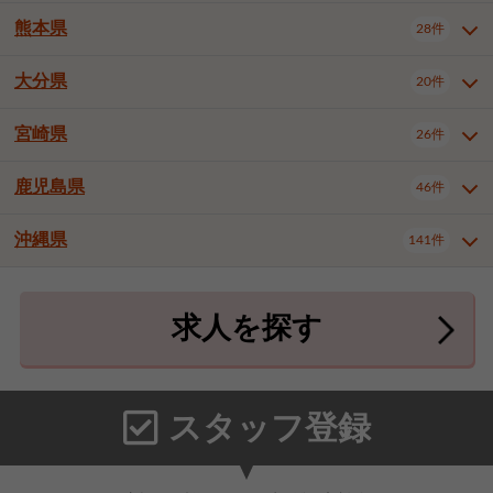
北九州市八幡東区
北九州市八幡西区
3件
3件
熊本県
28件
長崎県全域
長崎市
佐世保市
16件
4件
6件
福岡市東区
福岡市博多区
4件
17件
島原市
諫早市
大村市
1件
2件
1件
大分県
福岡市中央区
福岡市西区
20件
9件
3件
熊本県全域
熊本市中央区
28件
7件
西彼杵郡時津町
2件
福岡市城南区
福岡市早良区
1件
2件
熊本市西区
熊本市南区
1件
2件
宮崎県
26件
大分県全域
大分市
別府市
20件
16件
1件
大牟田市
久留米市
直方市
2件
6件
1件
熊本市北区
八代市
人吉市
1件
1件
2件
中津市
3件
鹿児島県
46件
宮崎県全域
宮崎市
都城市
26件
14件
9件
飯塚市
田川市
八女市
1件
3件
1件
荒尾市
山鹿市
菊池市
2件
1件
1件
延岡市
日南市
日向市
1件
1件
1件
行橋市
中間市
小郡市
2件
1件
3件
沖縄県
宇土市
宇城市
天草市
141件
1件
1件
1件
鹿児島県全域
鹿児島市
46件
25件
筑紫野市
春日市
大野城市
3件
4件
1件
合志市
菊池郡菊陽町
1件
4件
鹿屋市
阿久根市
出水市
6件
1件
3件
沖縄県全域
那覇市
宜野湾市
141件
32件
7件
宗像市
太宰府市
福津市
1件
1件
1件
上益城郡御船町
2件
求人を探す
薩摩川内市
日置市
曽於市
4件
1件
1件
石垣市
浦添市
名護市
2件
24件
6件
糟屋郡志免町
糟屋郡新宮町
4件
2件
霧島市
南さつま市
姶良市
3件
1件
1件
糸満市
沖縄市
豊見城市
3件
8件
9件
糟屋郡久山町
那珂川市
3件
1件
うるま市
宮古島市
南城市
18件
2件
3件
スタッフ登録
国頭郡本部町
国頭郡金武町
1件
2件
中頭郡読谷村
中頭郡北谷町
3件
6件