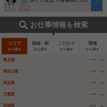
お仕事情報を検索
エリア
路線・駅
こだわり
職種
から探す
から探す
から探す
から探す
東京都
310件
神奈川県
135件
東京都全域
千代田区
310件
22件
中央区
港区
新宿区
11件
8件
27件
埼玉県
85件
神奈川県全域
横浜市西区
135件
29件
文京区
台東区
墨田区
3件
7件
9件
横浜市中区
横浜市磯子区
6件
1件
千葉県
144件
埼玉県全域
さいたま市北区
85件
2件
江東区
品川区
目黒区
6件
11件
5件
横浜市金沢区
横浜市港北区
2件
4件
さいたま市大宮区
さいたま市見沼区
10件
2件
茨城県
大田区
世田谷区
渋谷区
108件
4件
9件
22件
千葉県全域
千葉市中央区
144件
17件