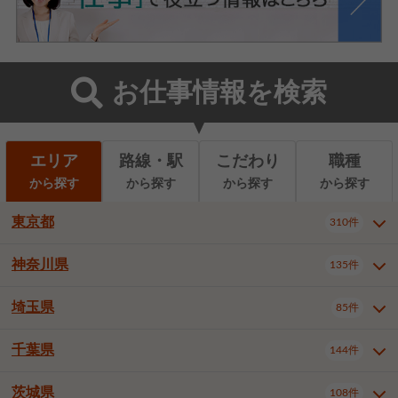
お仕事情報を検索
エリア
路線・駅
こだわり
職種
から探す
から探す
から探す
から探す
東京都
310件
神奈川県
135件
東京都全域
千代田区
310件
22件
中央区
港区
新宿区
11件
8件
27件
埼玉県
85件
神奈川県全域
横浜市西区
135件
29件
文京区
台東区
墨田区
3件
7件
9件
横浜市中区
横浜市磯子区
6件
1件
千葉県
144件
埼玉県全域
さいたま市北区
85件
2件
江東区
品川区
目黒区
6件
11件
5件
横浜市金沢区
横浜市港北区
2件
4件
さいたま市大宮区
さいたま市見沼区
10件
2件
茨城県
大田区
世田谷区
渋谷区
108件
4件
9件
22件
千葉県全域
千葉市中央区
144件
17件