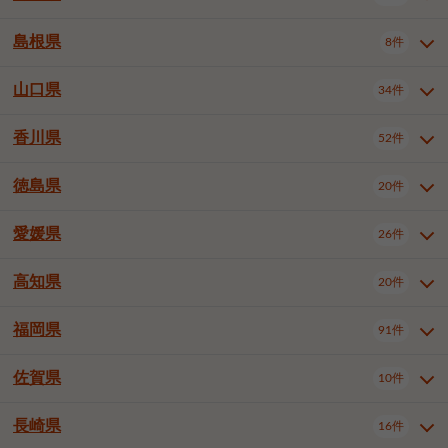
岡山市南区
倉敷市
津山市
6件
19件
7件
下伊那郡喬木村
木曽郡木曽町
1件
5件
広島市南区
広島市西区
10件
4件
島根県
8件
鳥取県全域
鳥取市
米子市
11件
2件
5件
笠岡市
総社市
瀬戸内市
1件
1件
1件
東筑摩郡麻績村
東筑摩郡山形村
1件
4件
広島市安佐南区
呉市
三原市
6件
2件
4件
倉吉市
西伯郡日吉津村
1件
3件
山口県
34件
島根県全域
松江市
出雲市
埴科郡坂城町
8件
5件
3件
1件
尾道市
福山市
東広島市
1件
12件
4件
香川県
廿日市市
安芸郡府中町
52件
1件
2件
山口県全域
下関市
宇部市
34件
7件
2件
安芸郡海田町
1件
山口市
防府市
下松市
9件
1件
6件
徳島県
20件
香川県全域
高松市
丸亀市
52件
41件
6件
岩国市
柳井市
周南市
4件
1件
1件
観音寺市
さぬき市
三豊市
1件
1件
1件
愛媛県
26件
徳島県全域
徳島市
阿南市
20件
13件
4件
山陽小野田市
3件
綾歌郡綾川町
2件
海部郡美波町
板野郡藍住町
1件
2件
高知県
20件
愛媛県全域
松山市
今治市
26件
13件
3件
宇和島市
新居浜市
西条市
1件
4件
1件
福岡県
91件
高知県全域
高知市
土佐市
20件
19件
1件
大洲市
四国中央市
東温市
1件
2件
1件
佐賀県
10件
福岡県全域
北九州市若松区
91件
2件
北九州市小倉北区
北九州市小倉南区
3件
3件
長崎県
16件
佐賀県全域
佐賀市
唐津市
10件
9件
1件