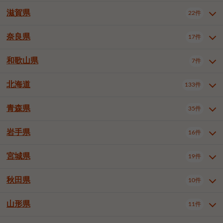
大阪市浪速区
大阪市東淀川区
4件
1件
神戸市兵庫区
神戸市長田区
2件
1件
一宮市
半田市
春日井市
3件
2件
3件
滋賀県
22件
京都府全域
京都市北区
35件
1件
大阪市生野区
大阪市阿倍野区
1件
2件
神戸市須磨区
神戸市垂水区
1件
11件
豊川市
津島市
豊田市
3件
1件
8件
京都市左京区
京都市中京区
2件
2件
奈良県
大阪市住吉区
大阪市西成区
17件
1件
1件
滋賀県全域
大津市
彦根市
22件
3件
1件
神戸市北区
神戸市中央区
4件
14件
安城市
西尾市
小牧市
5件
2件
1件
京都市下京区
京都市南区
10件
6件
大阪市鶴見区
大阪市住之江区
1件
1件
長浜市
近江八幡市
草津市
1件
2件
3件
和歌山県
神戸市西区
姫路市
尼崎市
7件
4件
7件
6件
奈良県全域
奈良市
大和高田市
稲沢市
17件
大府市
4件
知立市
1件
1件
1件
1件
京都市右京区
京都市伏見区
1件
2件
大阪市平野区
大阪市北区
2件
58件
守山市
甲賀市
湖南市
4件
2件
1件
明石市
西宮市
洲本市
6件
8件
1件
大和郡山市
橿原市
桜井市
高浜市
1件
日進市
4件
長久手市
2件
1件
2件
2件
北海道
京都市山科区
京都市西京区
133件
1件
1件
和歌山県全域
和歌山市
橋本市
7件
2件
1件
大阪市中央区
堺市堺区
13件
2件
東近江市
蒲生郡竜王町
4件
1件
芦屋市
伊丹市
豊岡市
1件
3件
1件
御所市
生駒市
香芝市
愛知郡東郷町
1件
丹羽郡扶桑町
1件
1件
6件
2件
福知山市
舞鶴市
綾部市
1件
1件
1件
御坊市
田辺市
岩出市
1件
1件
2件
堺市中区
堺市東区
堺市西区
1件
1件
2件
青森県
35件
北海道全域
札幌市中央区
133件
27件
加古川市
西脇市
宝塚市
11件
1件
2件
生駒郡斑鳩町
北葛城郡上牧町
知多郡東浦町
1件
額田郡幸田町
1件
4件
2件
宇治市
亀岡市
長岡京市
1件
2件
1件
堺市南区
堺市北区
堺市美原区
1件
2件
1件
札幌市北区
札幌市東区
19件
4件
三木市
川西市
三田市
2件
1件
1件
岩手県
16件
青森県全域
青森市
弘前市
35件
14件
7件
八幡市
2件
岸和田市
豊中市
吹田市
4件
6件
1件
札幌市白石区
札幌市豊平区
4件
8件
加西市
丹波篠山市
丹波市
1件
1件
1件
八戸市
三沢市
むつ市
9件
3件
2件
宮城県
19件
岩手県全域
盛岡市
花巻市
泉大津市
16件
高槻市
8件
守口市
1件
1件
5件
1件
札幌市西区
札幌市厚別区
17件
4件
宍粟市
加東市
たつの市
1件
2件
1件
北上市
一関市
奥州市
枚方市
2件
茨木市
1件
八尾市
4件
7件
4件
5件
秋田県
札幌市手稲区
札幌市清田区
10件
2件
5件
宮城県全域
仙台市青葉区
神崎郡福崎町
19件
揖保郡太子町
6件
1件
1件
泉佐野市
富田林市
寝屋川市
3件
2件
4件
函館市
小樽市
旭川市
4件
1件
10件
仙台市宮城野区
仙台市太白区
3件
1件
山形県
11件
秋田県全域
秋田市
大館市
10件
6件
2件
河内長野市
松原市
大東市
1件
1件
1件
釧路市
帯広市
北見市
2件
2件
4件
仙台市泉区
名取市
多賀城市
3件
1件
1件