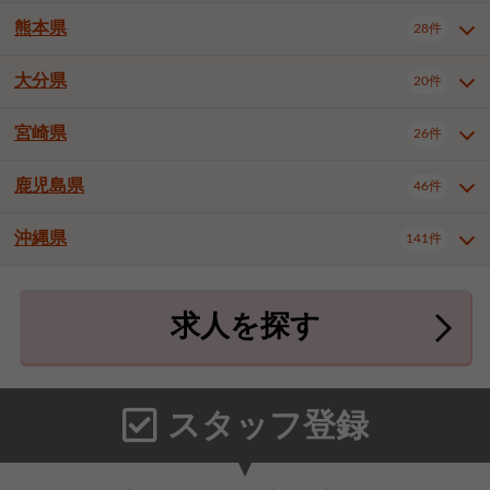
北九州市八幡東区
北九州市八幡西区
3件
3件
熊本県
28件
長崎県全域
長崎市
佐世保市
16件
4件
6件
福岡市東区
福岡市博多区
4件
17件
島原市
諫早市
大村市
1件
2件
1件
大分県
福岡市中央区
福岡市西区
20件
9件
3件
熊本県全域
熊本市中央区
28件
7件
西彼杵郡時津町
2件
福岡市城南区
福岡市早良区
1件
2件
熊本市西区
熊本市南区
1件
2件
宮崎県
26件
大分県全域
大分市
別府市
20件
16件
1件
大牟田市
久留米市
直方市
2件
6件
1件
熊本市北区
八代市
人吉市
1件
1件
2件
中津市
3件
鹿児島県
46件
宮崎県全域
宮崎市
都城市
26件
14件
9件
飯塚市
田川市
八女市
1件
3件
1件
荒尾市
山鹿市
菊池市
2件
1件
1件
延岡市
日南市
日向市
1件
1件
1件
行橋市
中間市
小郡市
2件
1件
3件
沖縄県
宇土市
宇城市
天草市
141件
1件
1件
1件
鹿児島県全域
鹿児島市
46件
25件
筑紫野市
春日市
大野城市
3件
4件
1件
合志市
菊池郡菊陽町
1件
4件
鹿屋市
阿久根市
出水市
6件
1件
3件
沖縄県全域
那覇市
宜野湾市
141件
32件
7件
宗像市
太宰府市
福津市
1件
1件
1件
上益城郡御船町
2件
求人を探す
薩摩川内市
日置市
曽於市
4件
1件
1件
石垣市
浦添市
名護市
2件
24件
6件
糟屋郡志免町
糟屋郡新宮町
4件
2件
霧島市
南さつま市
姶良市
3件
1件
1件
糸満市
沖縄市
豊見城市
3件
8件
9件
糟屋郡久山町
那珂川市
3件
1件
うるま市
宮古島市
南城市
18件
2件
3件
スタッフ登録
国頭郡本部町
国頭郡金武町
1件
2件
中頭郡読谷村
中頭郡北谷町
3件
6件