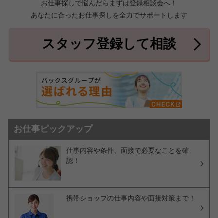
お仕事探しで悩んだらまずは登録相談会へ！
あなたに合ったお仕事探しを全力でサポートします
中頭郡北中城村
中頭郡中城村
7件
2件
中頭郡西原町
島尻郡与那原町
2件
1件
スタッフ登録して相談
島尻郡南風原町
3件
お仕事ピックアップ
仕事内容や条件、面接で必要なことを確
認！
携帯ショップの仕事内容や面接対策まで！