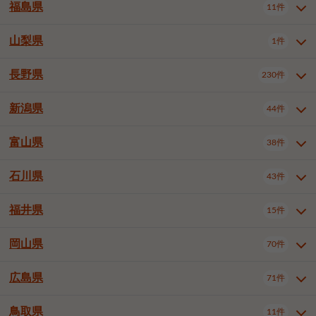
大仙市
2件
福島県
11件
和泉市
箕面市
柏原市
12件
5件
1件
山形県全域
山形市
米沢市
11件
5件
1件
岩見沢市
網走市
苫小牧市
3件
1件
3件
柴田郡大河原町
宮城郡利府町
1件
1件
羽曳野市
門真市
摂津市
2件
3件
1件
鶴岡市
新庄市
上山市
1件
1件
2件
江別市
紋別市
千歳市
3件
1件
2件
山梨県
富谷市
1件
2件
福島県全域
福島市
会津若松市
11件
3件
1件
高石市
藤井寺市
東大阪市
1件
1件
7件
天童市
1件
恵庭市
北広島市
紋別郡遠軽町
3件
1件
1件
郡山市
いわき市
5件
2件
長野県
230件
山梨県全域
中巨摩郡昭和町
1件
1件
泉南市
四條畷市
大阪狭山市
1件
2件
1件
釧路郡釧路町
厚岸郡厚岸町
1件
1件
新潟県
44件
長野県全域
長野市
松本市
230件
63件
40件
上田市
岡谷市
飯田市
19件
3件
20件
富山県
38件
新潟県全域
新潟市東区
44件
2件
諏訪市
須坂市
小諸市
5件
13件
4件
新潟市中央区
新潟市江南区
11件
3件
石川県
43件
富山県全域
富山市
高岡市
38件
27件
5件
伊那市
駒ヶ根市
中野市
6件
6件
2件
新潟市西区
長岡市
柏崎市
4件
11件
1件
砺波市
小矢部市
射水市
1件
2件
3件
福井県
大町市
飯山市
茅野市
15件
1件
5件
2件
石川県全域
金沢市
小松市
43件
22件
4件
新発田市
小千谷市
見附市
3件
1件
1件
塩尻市
佐久市
千曲市
2件
12件
4件
白山市
野々市市
4件
13件
岡山県
燕市
上越市
佐渡市
70件
3件
3件
1件
福井県全域
福井市
越前市
15件
12件
3件
安曇野市
北佐久郡軽井沢町
2件
4件
広島県
71件
岡山県全域
岡山市北区
70件
27件
諏訪郡下諏訪町
諏訪郡富士見町
1件
1件
岡山市中区
岡山市東区
6件
2件
上伊那郡箕輪町
上伊那郡宮田村
2件
1件
鳥取県
11件
広島県全域
広島市中区
71件
24件