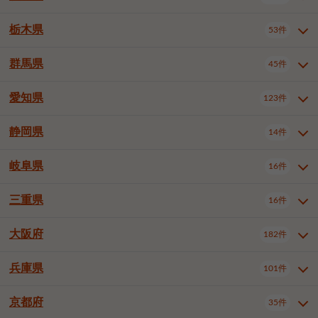
横浜市戸塚区
横浜市港南区
2件
6件
さいたま市浦和区
さいたま市緑区
3件
1件
中野区
杉並区
豊島区
2件
13件
61件
千葉市花見川区
千葉市稲毛区
4件
3件
栃木県
横浜市旭区
横浜市泉区
53件
4件
2件
茨城県全域
水戸市
日立市
108件
25件
6件
川越市
熊谷市
川口市
6件
1件
6件
北区
荒川区
板橋区
3件
1件
3件
千葉市若葉区
千葉市緑区
2件
2件
横浜市青葉区
横浜市都筑区
4件
7件
土浦市
古河市
石岡市
5件
3件
4件
群馬県
所沢市
飯能市
本庄市
45件
5件
1件
2件
栃木県全域
宇都宮市
足利市
53件
27件
2件
練馬区
足立区
葛飾区
5件
11件
5件
千葉市美浜区
市川市
船橋市
9件
9件
8件
川崎市川崎区
川崎市幸区
8件
8件
龍ケ崎市
常陸太田市
北茨城市
1件
2件
1件
東松山市
春日部市
狭山市
3件
7件
2件
佐野市
日光市
小山市
6件
1件
5件
江戸川区
八王子市
立川市
4件
8件
16件
愛知県
木更津市
松戸市
野田市
123件
7件
8件
4件
群馬県全域
前橋市
高崎市
45件
7件
16件
川崎市中原区
川崎市高津区
1件
1件
笠間市
取手市
牛久市
1件
2件
6件
羽生市
鴻巣市
深谷市
3件
2件
1件
真岡市
大田原市
那須塩原市
1件
3件
3件
武蔵野市
三鷹市
青梅市
7件
1件
1件
茂原市
成田市
佐倉市
5件
5件
1件
桐生市
伊勢崎市
太田市
1件
6件
7件
川崎市宮前区
川崎市麻生区
1件
1件
静岡県
つくば市
ひたちなか市
14件
17件
10件
愛知県全域
名古屋市千種区
123件
1件
上尾市
越谷市
蕨市
2件
5件
1件
さくら市
下野市
1件
1件
府中市（東京都）
昭島市
2件
2件
旭市
習志野市
柏市
1件
5件
15件
館林市
みどり市
1件
4件
相模原市緑区
相模原市南区
2件
2件
鹿嶋市
守谷市
那珂市
1件
4件
2件
名古屋市東区
名古屋市西区
1件
7件
戸田市
入間市
朝霞市
2件
3件
1件
岐阜県
河内郡上三川町
下都賀郡壬生町
16件
2件
1件
静岡県全域
静岡市葵区
調布市
14件
町田市
国分寺市
3件
4件
9件
2件
市原市
流山市
八千代市
7件
6件
1件
北群馬郡吉岡町
邑楽郡千代田町
2件
1件
横須賀市
平塚市
鎌倉市
3件
13件
3件
稲敷市
神栖市
鉾田市
1件
10件
2件
名古屋市中村区
名古屋市中区
22件
3件
志木市
久喜市
富士見市
1件
3件
2件
静岡市駿河区
富士市
藤枝市
清瀬市
3件
東久留米市
1件
多摩市
1件
2件
1件
1件
鴨川市
鎌ケ谷市
君津市
2件
1件
1件
三重県
16件
岐阜県全域
岐阜市
大垣市
藤沢市
16件
茅ヶ崎市
4件
秦野市
4件
13件
2件
1件
つくばみらい市
小美玉市
3件
1件
名古屋市昭和区
名古屋市瑞穂区
1件
1件
三郷市
蓮田市
坂戸市
3件
1件
2件
駿東郡清水町
浜松市中央区
稲城市
1件
5件
2件
浦安市
四街道市
印西市
3件
1件
9件
高山市
多治見市
羽島市
厚木市
1件
大和市
1件
伊勢原市
1件
2件
2件
2件
稲敷郡阿見町
1件
大阪府
名古屋市中川区
名古屋市港区
182件
1件
4件
三重県全域
津市
四日市市
幸手市
16件
児玉郡上里町
3件
2件
1件
1件
白井市
富里市
山武市
2件
2件
2件
土岐市
各務原市
可児市
海老名市
1件
座間市
1件
1件
1件
2件
名古屋市南区
名古屋市守山区
2件
1件
桑名市
鈴鹿市
員弁郡東員町
2件
6件
1件
兵庫県
101件
大阪府全域
大阪市西区
いすみ市
182件
長生郡長生村
2件
1件
1件
本巣市
本巣郡北方町
1件
1件
名古屋市緑区
名古屋市名東区
5件
1件
多気郡明和町
2件
大阪市港区
大阪市天王寺区
1件
1件
京都府
35件
兵庫県全域
神戸市東灘区
101件
4件
名古屋市天白区
豊橋市
岡崎市
1件
6件
16件