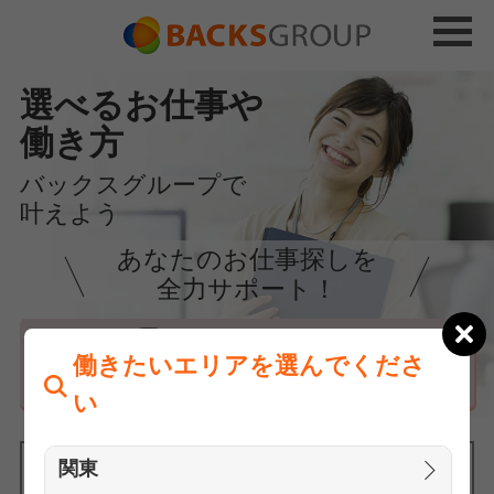
選べるお仕事や
働き方
バックスグループで
叶えよう
あなたのお仕事探しを
全力サポート！
はじめての方へ
働きたいエリアを選んでくださ
まずは相談
い
関東
働きたいエリアを選んでください