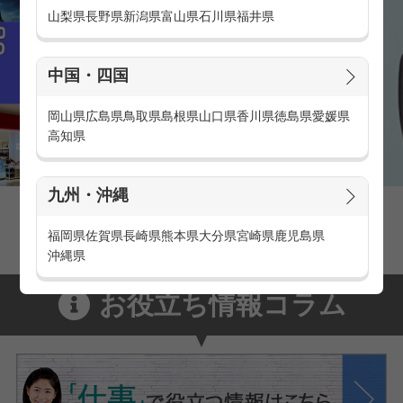
山梨県
長野県
新潟県
富山県
石川県
福井県
中国・四国
岡山県
広島県
鳥取県
島根県
山口県
香川県
徳島県
愛媛県
高知県
九州・沖縄
家電量販店の派遣・バイト求人
家電量販店で働くメリットをご紹介！
福岡県
佐賀県
長崎県
熊本県
大分県
宮崎県
鹿児島県
沖縄県
お役立ち情報コラム