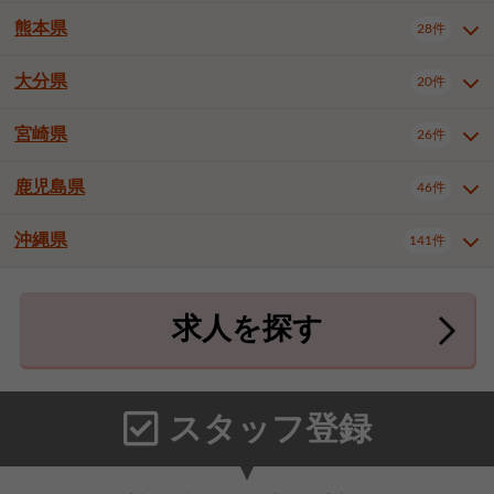
北九州市八幡東区
北九州市八幡西区
3件
3件
熊本県
28件
長崎県全域
長崎市
佐世保市
16件
4件
6件
福岡市東区
福岡市博多区
4件
17件
島原市
諫早市
大村市
1件
2件
1件
大分県
福岡市中央区
福岡市西区
20件
9件
3件
熊本県全域
熊本市中央区
28件
7件
西彼杵郡時津町
2件
福岡市城南区
福岡市早良区
1件
2件
熊本市西区
熊本市南区
1件
2件
宮崎県
26件
大分県全域
大分市
別府市
20件
16件
1件
大牟田市
久留米市
直方市
2件
6件
1件
熊本市北区
八代市
人吉市
1件
1件
2件
中津市
3件
鹿児島県
46件
宮崎県全域
宮崎市
都城市
26件
14件
9件
飯塚市
田川市
八女市
1件
3件
1件
荒尾市
山鹿市
菊池市
2件
1件
1件
延岡市
日南市
日向市
1件
1件
1件
行橋市
中間市
小郡市
2件
1件
3件
沖縄県
宇土市
宇城市
天草市
141件
1件
1件
1件
鹿児島県全域
鹿児島市
46件
25件
筑紫野市
春日市
大野城市
3件
4件
1件
合志市
菊池郡菊陽町
1件
4件
鹿屋市
阿久根市
出水市
6件
1件
3件
沖縄県全域
那覇市
宜野湾市
141件
32件
7件
宗像市
太宰府市
福津市
1件
1件
1件
上益城郡御船町
2件
求人を探す
薩摩川内市
日置市
曽於市
4件
1件
1件
石垣市
浦添市
名護市
2件
24件
6件
糟屋郡志免町
糟屋郡新宮町
4件
2件
霧島市
南さつま市
姶良市
3件
1件
1件
糸満市
沖縄市
豊見城市
3件
8件
9件
糟屋郡久山町
那珂川市
3件
1件
うるま市
宮古島市
南城市
18件
2件
3件
スタッフ登録
国頭郡本部町
国頭郡金武町
1件
2件
中頭郡読谷村
中頭郡北谷町
3件
6件