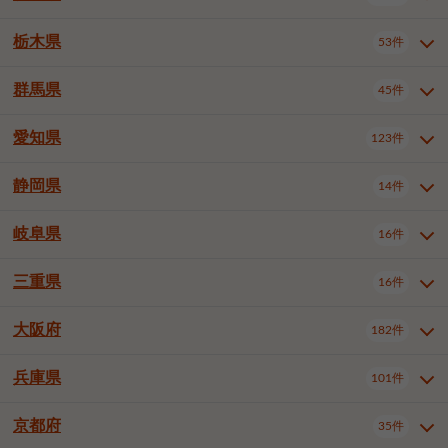
横浜市戸塚区
横浜市港南区
2件
6件
さいたま市浦和区
さいたま市緑区
3件
1件
中野区
杉並区
豊島区
2件
13件
61件
千葉市花見川区
千葉市稲毛区
4件
3件
栃木県
横浜市旭区
横浜市泉区
53件
4件
2件
茨城県全域
水戸市
日立市
108件
25件
6件
川越市
熊谷市
川口市
6件
1件
6件
北区
荒川区
板橋区
3件
1件
3件
千葉市若葉区
千葉市緑区
2件
2件
横浜市青葉区
横浜市都筑区
4件
7件
土浦市
古河市
石岡市
5件
3件
4件
群馬県
所沢市
飯能市
本庄市
45件
5件
1件
2件
栃木県全域
宇都宮市
足利市
53件
27件
2件
練馬区
足立区
葛飾区
5件
11件
5件
千葉市美浜区
市川市
船橋市
9件
9件
8件
川崎市川崎区
川崎市幸区
8件
8件
龍ケ崎市
常陸太田市
北茨城市
1件
2件
1件
東松山市
春日部市
狭山市
3件
7件
2件
佐野市
日光市
小山市
6件
1件
5件
江戸川区
八王子市
立川市
4件
8件
16件
愛知県
木更津市
松戸市
野田市
123件
7件
8件
4件
群馬県全域
前橋市
高崎市
45件
7件
16件
川崎市中原区
川崎市高津区
1件
1件
笠間市
取手市
牛久市
1件
2件
6件
羽生市
鴻巣市
深谷市
3件
2件
1件
真岡市
大田原市
那須塩原市
1件
3件
3件
武蔵野市
三鷹市
青梅市
7件
1件
1件
茂原市
成田市
佐倉市
5件
5件
1件
桐生市
伊勢崎市
太田市
1件
6件
7件
川崎市宮前区
川崎市麻生区
1件
1件
静岡県
つくば市
ひたちなか市
14件
17件
10件
愛知県全域
名古屋市千種区
123件
1件
上尾市
越谷市
蕨市
2件
5件
1件
さくら市
下野市
1件
1件
府中市（東京都）
昭島市
2件
2件
旭市
習志野市
柏市
1件
5件
15件
館林市
みどり市
1件
4件
相模原市緑区
相模原市南区
2件
2件
鹿嶋市
守谷市
那珂市
1件
4件
2件
名古屋市東区
名古屋市西区
1件
7件
戸田市
入間市
朝霞市
2件
3件
1件
岐阜県
河内郡上三川町
下都賀郡壬生町
16件
2件
1件
静岡県全域
静岡市葵区
調布市
14件
町田市
国分寺市
3件
4件
9件
2件
市原市
流山市
八千代市
7件
6件
1件
北群馬郡吉岡町
邑楽郡千代田町
2件
1件
横須賀市
平塚市
鎌倉市
3件
13件
3件
稲敷市
神栖市
鉾田市
1件
10件
2件
名古屋市中村区
名古屋市中区
22件
3件
志木市
久喜市
富士見市
1件
3件
2件
静岡市駿河区
富士市
藤枝市
清瀬市
3件
東久留米市
1件
多摩市
1件
2件
1件
1件
鴨川市
鎌ケ谷市
君津市
2件
1件
1件
三重県
16件
岐阜県全域
岐阜市
大垣市
藤沢市
16件
茅ヶ崎市
4件
秦野市
4件
13件
2件
1件
つくばみらい市
小美玉市
3件
1件
名古屋市昭和区
名古屋市瑞穂区
1件
1件
三郷市
蓮田市
坂戸市
3件
1件
2件
駿東郡清水町
浜松市中央区
稲城市
1件
5件
2件
浦安市
四街道市
印西市
3件
1件
9件
高山市
多治見市
羽島市
厚木市
1件
大和市
1件
伊勢原市
1件
2件
2件
2件
稲敷郡阿見町
1件
大阪府
名古屋市中川区
名古屋市港区
182件
1件
4件
三重県全域
津市
四日市市
幸手市
16件
児玉郡上里町
3件
2件
1件
1件
白井市
富里市
山武市
2件
2件
2件
土岐市
各務原市
可児市
海老名市
1件
座間市
1件
1件
1件
2件
名古屋市南区
名古屋市守山区
2件
1件
桑名市
鈴鹿市
員弁郡東員町
2件
6件
1件
兵庫県
101件
大阪府全域
大阪市西区
いすみ市
182件
長生郡長生村
2件
1件
1件
本巣市
本巣郡北方町
1件
1件
名古屋市緑区
名古屋市名東区
5件
1件
多気郡明和町
2件
大阪市港区
大阪市天王寺区
1件
1件
京都府
35件
兵庫県全域
神戸市東灘区
101件
4件
名古屋市天白区
豊橋市
岡崎市
1件
6件
16件