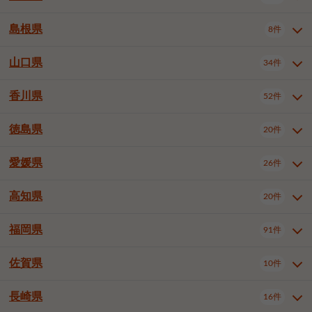
岡山市南区
倉敷市
津山市
6件
19件
7件
下伊那郡喬木村
木曽郡木曽町
1件
5件
広島市南区
広島市西区
10件
4件
島根県
8件
鳥取県全域
鳥取市
米子市
11件
2件
5件
笠岡市
総社市
瀬戸内市
1件
1件
1件
東筑摩郡麻績村
東筑摩郡山形村
1件
4件
広島市安佐南区
呉市
三原市
6件
2件
4件
倉吉市
西伯郡日吉津村
1件
3件
山口県
34件
島根県全域
松江市
出雲市
埴科郡坂城町
8件
5件
3件
1件
尾道市
福山市
東広島市
1件
12件
4件
香川県
廿日市市
安芸郡府中町
52件
1件
2件
山口県全域
下関市
宇部市
34件
7件
2件
安芸郡海田町
1件
山口市
防府市
下松市
9件
1件
6件
徳島県
20件
香川県全域
高松市
丸亀市
52件
41件
6件
岩国市
柳井市
周南市
4件
1件
1件
観音寺市
さぬき市
三豊市
1件
1件
1件
愛媛県
26件
徳島県全域
徳島市
阿南市
20件
13件
4件
山陽小野田市
3件
綾歌郡綾川町
2件
海部郡美波町
板野郡藍住町
1件
2件
高知県
20件
愛媛県全域
松山市
今治市
26件
13件
3件
宇和島市
新居浜市
西条市
1件
4件
1件
福岡県
91件
高知県全域
高知市
土佐市
20件
19件
1件
大洲市
四国中央市
東温市
1件
2件
1件
佐賀県
10件
福岡県全域
北九州市若松区
91件
2件
北九州市小倉北区
北九州市小倉南区
3件
3件
長崎県
16件
佐賀県全域
佐賀市
唐津市
10件
9件
1件