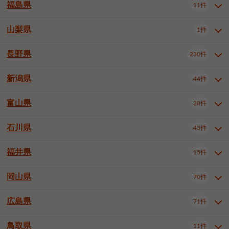
大仙市
2件
福島県
11件
和泉市
箕面市
柏原市
12件
5件
1件
山形県全域
山形市
米沢市
11件
5件
1件
岩見沢市
網走市
苫小牧市
3件
1件
3件
柴田郡大河原町
宮城郡利府町
1件
1件
羽曳野市
門真市
摂津市
2件
3件
1件
鶴岡市
新庄市
上山市
1件
1件
2件
江別市
紋別市
千歳市
3件
1件
2件
山梨県
富谷市
1件
2件
福島県全域
福島市
会津若松市
11件
3件
1件
高石市
藤井寺市
東大阪市
1件
1件
7件
天童市
1件
恵庭市
北広島市
紋別郡遠軽町
3件
1件
1件
郡山市
いわき市
5件
2件
長野県
230件
山梨県全域
中巨摩郡昭和町
1件
1件
泉南市
四條畷市
大阪狭山市
1件
2件
1件
釧路郡釧路町
厚岸郡厚岸町
1件
1件
新潟県
44件
長野県全域
長野市
松本市
230件
63件
40件
上田市
岡谷市
飯田市
19件
3件
20件
富山県
38件
新潟県全域
新潟市東区
44件
2件
諏訪市
須坂市
小諸市
5件
13件
4件
新潟市中央区
新潟市江南区
11件
3件
石川県
43件
富山県全域
富山市
高岡市
38件
27件
5件
伊那市
駒ヶ根市
中野市
6件
6件
2件
新潟市西区
長岡市
柏崎市
4件
11件
1件
砺波市
小矢部市
射水市
1件
2件
3件
福井県
大町市
飯山市
茅野市
15件
1件
5件
2件
石川県全域
金沢市
小松市
43件
22件
4件
新発田市
小千谷市
見附市
3件
1件
1件
塩尻市
佐久市
千曲市
2件
12件
4件
白山市
野々市市
4件
13件
岡山県
燕市
上越市
佐渡市
70件
3件
3件
1件
福井県全域
福井市
越前市
15件
12件
3件
安曇野市
北佐久郡軽井沢町
2件
4件
広島県
71件
岡山県全域
岡山市北区
70件
27件
諏訪郡下諏訪町
諏訪郡富士見町
1件
1件
岡山市中区
岡山市東区
6件
2件
上伊那郡箕輪町
上伊那郡宮田村
2件
1件
鳥取県
11件
広島県全域
広島市中区
71件
24件