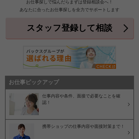
お仕事探しで悩んだらまずは登録相談会へ！
あなたに合ったお仕事探しを全力でサポートします
中頭郡北中城村
中頭郡中城村
7件
2件
中頭郡西原町
島尻郡与那原町
2件
1件
スタッフ登録して相談
島尻郡南風原町
3件
お仕事ピックアップ
仕事内容や条件、面接で必要なことを確
認！
携帯ショップの仕事内容や面接対策まで！