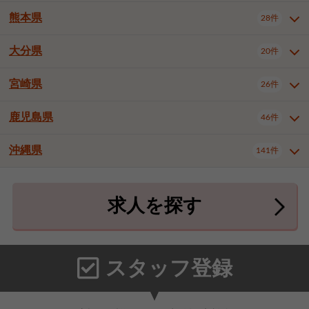
北九州市八幡東区
北九州市八幡西区
3件
3件
熊本県
28件
長崎県全域
長崎市
佐世保市
16件
4件
6件
福岡市東区
福岡市博多区
4件
17件
島原市
諫早市
大村市
1件
2件
1件
大分県
福岡市中央区
福岡市西区
20件
9件
3件
熊本県全域
熊本市中央区
28件
7件
西彼杵郡時津町
2件
福岡市城南区
福岡市早良区
1件
2件
熊本市西区
熊本市南区
1件
2件
宮崎県
26件
大分県全域
大分市
別府市
20件
16件
1件
大牟田市
久留米市
直方市
2件
6件
1件
熊本市北区
八代市
人吉市
1件
1件
2件
中津市
3件
鹿児島県
46件
宮崎県全域
宮崎市
都城市
26件
14件
9件
飯塚市
田川市
八女市
1件
3件
1件
荒尾市
山鹿市
菊池市
2件
1件
1件
延岡市
日南市
日向市
1件
1件
1件
行橋市
中間市
小郡市
2件
1件
3件
沖縄県
宇土市
宇城市
天草市
141件
1件
1件
1件
鹿児島県全域
鹿児島市
46件
25件
筑紫野市
春日市
大野城市
3件
4件
1件
合志市
菊池郡菊陽町
1件
4件
鹿屋市
阿久根市
出水市
6件
1件
3件
沖縄県全域
那覇市
宜野湾市
141件
32件
7件
宗像市
太宰府市
福津市
1件
1件
1件
上益城郡御船町
2件
求人を探す
薩摩川内市
日置市
曽於市
4件
1件
1件
石垣市
浦添市
名護市
2件
24件
6件
糟屋郡志免町
糟屋郡新宮町
4件
2件
霧島市
南さつま市
姶良市
3件
1件
1件
糸満市
沖縄市
豊見城市
3件
8件
9件
糟屋郡久山町
那珂川市
3件
1件
うるま市
宮古島市
南城市
18件
2件
3件
スタッフ登録
国頭郡本部町
国頭郡金武町
1件
2件
中頭郡読谷村
中頭郡北谷町
3件
6件