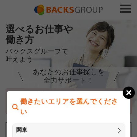
選べるお仕事や
働き方
バックスグループで
叶えよう
あなたのお仕事探しを
全力サポート！
はじめての方へ
働きたいエリアを選んでくださ
まずは相談
い
関東
働きたいエリアを選んでください