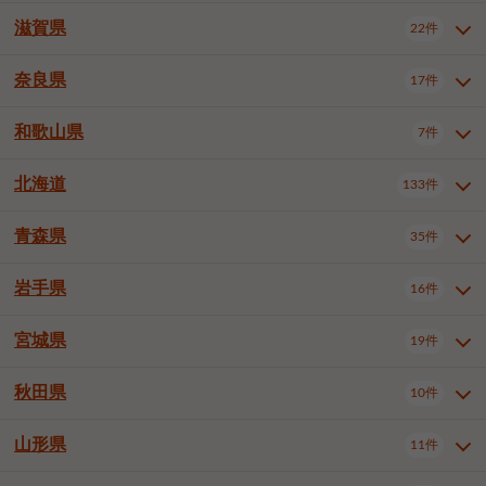
大阪市浪速区
大阪市東淀川区
4件
1件
神戸市兵庫区
神戸市長田区
2件
1件
一宮市
半田市
春日井市
3件
2件
3件
滋賀県
22件
京都府全域
京都市北区
35件
1件
大阪市生野区
大阪市阿倍野区
1件
2件
神戸市須磨区
神戸市垂水区
1件
11件
豊川市
津島市
豊田市
3件
1件
8件
京都市左京区
京都市中京区
2件
2件
奈良県
大阪市住吉区
大阪市西成区
17件
1件
1件
滋賀県全域
大津市
彦根市
22件
3件
1件
神戸市北区
神戸市中央区
4件
14件
安城市
西尾市
小牧市
5件
2件
1件
京都市下京区
京都市南区
10件
6件
大阪市鶴見区
大阪市住之江区
1件
1件
長浜市
近江八幡市
草津市
1件
2件
3件
和歌山県
神戸市西区
姫路市
尼崎市
7件
4件
7件
6件
奈良県全域
奈良市
大和高田市
稲沢市
17件
大府市
4件
知立市
1件
1件
1件
1件
京都市右京区
京都市伏見区
1件
2件
大阪市平野区
大阪市北区
2件
58件
守山市
甲賀市
湖南市
4件
2件
1件
明石市
西宮市
洲本市
6件
8件
1件
大和郡山市
橿原市
桜井市
高浜市
1件
日進市
4件
長久手市
2件
1件
2件
2件
北海道
京都市山科区
京都市西京区
133件
1件
1件
和歌山県全域
和歌山市
橋本市
7件
2件
1件
大阪市中央区
堺市堺区
13件
2件
東近江市
蒲生郡竜王町
4件
1件
芦屋市
伊丹市
豊岡市
1件
3件
1件
御所市
生駒市
香芝市
愛知郡東郷町
1件
丹羽郡扶桑町
1件
1件
6件
2件
福知山市
舞鶴市
綾部市
1件
1件
1件
御坊市
田辺市
岩出市
1件
1件
2件
堺市中区
堺市東区
堺市西区
1件
1件
2件
青森県
35件
北海道全域
札幌市中央区
133件
27件
加古川市
西脇市
宝塚市
11件
1件
2件
生駒郡斑鳩町
北葛城郡上牧町
知多郡東浦町
1件
額田郡幸田町
1件
4件
2件
宇治市
亀岡市
長岡京市
1件
2件
1件
堺市南区
堺市北区
堺市美原区
1件
2件
1件
札幌市北区
札幌市東区
19件
4件
三木市
川西市
三田市
2件
1件
1件
岩手県
16件
青森県全域
青森市
弘前市
35件
14件
7件
八幡市
2件
岸和田市
豊中市
吹田市
4件
6件
1件
札幌市白石区
札幌市豊平区
4件
8件
加西市
丹波篠山市
丹波市
1件
1件
1件
八戸市
三沢市
むつ市
9件
3件
2件
宮城県
19件
岩手県全域
盛岡市
花巻市
泉大津市
16件
高槻市
8件
守口市
1件
1件
5件
1件
札幌市西区
札幌市厚別区
17件
4件
宍粟市
加東市
たつの市
1件
2件
1件
北上市
一関市
奥州市
枚方市
2件
茨木市
1件
八尾市
4件
7件
4件
5件
秋田県
札幌市手稲区
札幌市清田区
10件
2件
5件
宮城県全域
仙台市青葉区
神崎郡福崎町
19件
揖保郡太子町
6件
1件
1件
泉佐野市
富田林市
寝屋川市
3件
2件
4件
函館市
小樽市
旭川市
4件
1件
10件
仙台市宮城野区
仙台市太白区
3件
1件
山形県
11件
秋田県全域
秋田市
大館市
10件
6件
2件
河内長野市
松原市
大東市
1件
1件
1件
釧路市
帯広市
北見市
2件
2件
4件
仙台市泉区
名取市
多賀城市
3件
1件
1件