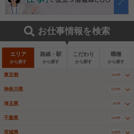
お仕事情報を検索
エリア
路線・駅
こだわり
職種
から探す
から探す
から探す
から探す
東京都
310件
神奈川県
135件
東京都全域
千代田区
310件
22件
中央区
港区
新宿区
11件
8件
27件
埼玉県
85件
神奈川県全域
横浜市西区
135件
29件
文京区
台東区
墨田区
3件
7件
9件
横浜市中区
横浜市磯子区
6件
1件
千葉県
144件
埼玉県全域
さいたま市北区
85件
2件
江東区
品川区
目黒区
6件
11件
5件
横浜市金沢区
横浜市港北区
2件
4件
さいたま市大宮区
さいたま市見沼区
10件
2件
茨城県
大田区
世田谷区
渋谷区
108件
4件
9件
22件
千葉県全域
千葉市中央区
144件
17件