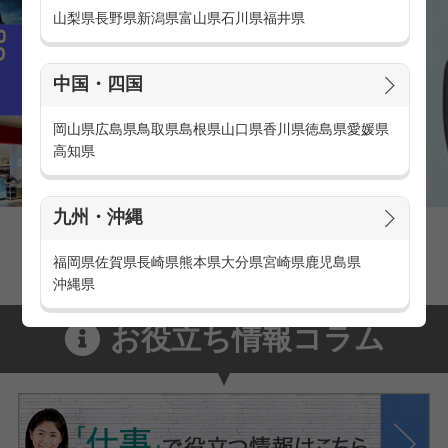
山梨県
長野県
新潟県
富山県
石川県
福井県
中国・四国
岡山県
広島県
鳥取県
島根県
山口県
香川県
徳島県
愛媛県
高知県
九州・沖縄
家電量販店の派遣・バイト求人
家電量販店で働くメリットをご紹介！
福岡県
佐賀県
長崎県
熊本県
大分県
宮崎県
鹿児島県
沖縄県
お役立ち情報コラム