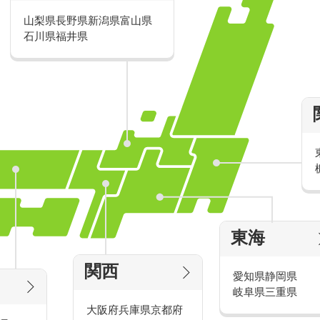
山梨県
長野県
新潟県
富山県
派遣・アルバイトのおすすめ求人特
石川県
福井県
家電量販店の派遣・バイト求人
東海
タッ
家電量販店で働くメリットをご紹介！
官
関西
愛知県
静岡県
岐阜県
三重県
大阪府
兵庫県
京都府