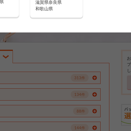
県
滋賀県
奈良県
和歌山県
お
プ
し
313件
134件
88件
144件