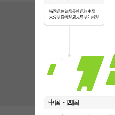
福岡県
佐賀県
長崎県
熊本県
大分県
宮崎県
鹿児島県
沖縄県
有名ブランドで楽しく働こう
人気を誇るブランドで 販売&店舗運営ス
フ積極採用中！
中国・四国