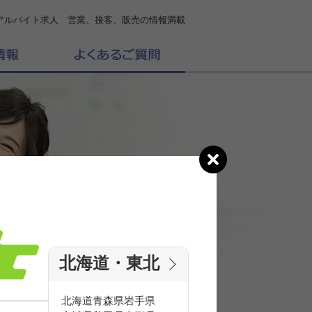
アルバイト求人 営業、接客、販売の情報満載
北海道・東北
の
求人を探す
北海道
青森県
岩手県