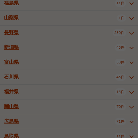
大仙市
2件
福島県
11件
羽曳野市
門真市
摂津市
2件
3件
1件
山形県全域
山形市
米沢市
11件
5件
1件
岩見沢市
網走市
苫小牧市
3件
1件
3件
柴田郡大河原町
宮城郡利府町
1件
1件
高石市
藤井寺市
東大阪市
1件
1件
7件
鶴岡市
新庄市
上山市
1件
1件
2件
江別市
紋別市
千歳市
3件
1件
2件
山梨県
富谷市
1件
2件
福島県全域
福島市
会津若松市
11件
3件
1件
泉南市
四條畷市
大阪狭山市
2件
2件
1件
天童市
1件
恵庭市
北広島市
紋別郡遠軽町
3件
1件
1件
郡山市
いわき市
5件
2件
長野県
230件
山梨県全域
中巨摩郡昭和町
1件
1件
釧路郡釧路町
厚岸郡厚岸町
1件
1件
新潟県
45件
長野県全域
長野市
松本市
230件
63件
40件
上田市
岡谷市
飯田市
19件
3件
20件
富山県
38件
新潟県全域
新潟市東区
45件
2件
諏訪市
須坂市
小諸市
5件
13件
4件
新潟市中央区
新潟市江南区
12件
3件
石川県
45件
富山県全域
富山市
高岡市
38件
27件
5件
伊那市
駒ヶ根市
中野市
6件
6件
2件
新潟市西区
長岡市
柏崎市
4件
11件
1件
砺波市
小矢部市
射水市
1件
2件
3件
福井県
大町市
飯山市
茅野市
15件
1件
5件
2件
石川県全域
金沢市
小松市
45件
22件
4件
新発田市
小千谷市
見附市
3件
1件
1件
塩尻市
佐久市
千曲市
2件
12件
4件
白山市
野々市市
6件
13件
岡山県
燕市
上越市
佐渡市
70件
3件
3件
1件
福井県全域
福井市
越前市
15件
12件
3件
安曇野市
北佐久郡軽井沢町
2件
4件
広島県
71件
岡山県全域
岡山市北区
70件
27件
諏訪郡下諏訪町
諏訪郡富士見町
1件
1件
岡山市中区
岡山市東区
6件
2件
上伊那郡箕輪町
上伊那郡宮田村
2件
1件
鳥取県
11件
広島県全域
広島市中区
71件
24件