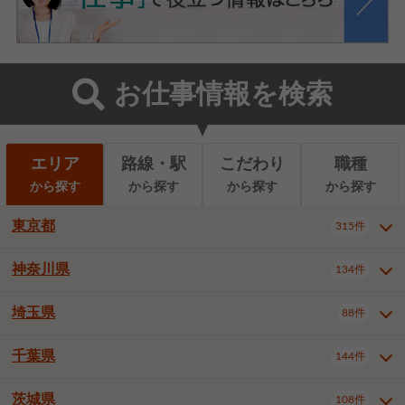
お仕事情報を検索
エリア
路線・駅
こだわり
職種
から探す
から探す
から探す
から探す
東京都
315件
神奈川県
134件
東京都全域
千代田区
中央区
315件
22件
9件
港区
新宿区
文京区
8件
26件
2件
埼玉県
88件
神奈川県全域
横浜市西区
134件
28件
台東区
墨田区
江東区
8件
9件
7件
横浜市中区
横浜市磯子区
6件
1件
千葉県
144件
埼玉県全域
さいたま市北区
88件
3件
品川区
目黒区
大田区
12件
5件
5件
横浜市金沢区
横浜市港北区
2件
4件
さいたま市大宮区
さいたま市見沼区
10件
2件
茨城県
世田谷区
渋谷区
中野区
108件
9件
22件
2件
千葉県全域
千葉市中央区
144件
17件