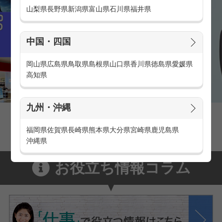
山梨県
長野県
新潟県
富山県
石川県
福井県
中国・四国
岡山県
広島県
鳥取県
島根県
山口県
香川県
徳島県
愛媛県
高知県
九州・沖縄
家電量販店の派遣・バイト求人
家電量販店で働くメリットをご紹介！
福岡県
佐賀県
長崎県
熊本県
大分県
宮崎県
鹿児島県
沖縄県
お役立ち情報コラム