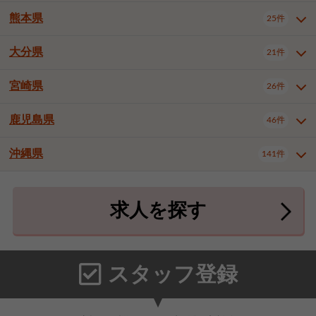
北九州市八幡東区
北九州市八幡西区
3件
3件
武雄市
1件
熊本県
25件
長崎県全域
長崎市
佐世保市
13件
3件
5件
福岡市東区
福岡市博多区
4件
16件
島原市
諫早市
大村市
1件
1件
1件
大分県
福岡市中央区
福岡市西区
21件
8件
3件
熊本県全域
熊本市中央区
25件
7件
西彼杵郡時津町
2件
福岡市城南区
福岡市早良区
1件
2件
熊本市西区
熊本市南区
1件
2件
宮崎県
26件
大分県全域
大分市
別府市
21件
17件
1件
大牟田市
久留米市
直方市
2件
7件
1件
熊本市北区
八代市
人吉市
1件
2件
1件
中津市
3件
鹿児島県
46件
宮崎県全域
宮崎市
都城市
26件
14件
9件
飯塚市
田川市
八女市
1件
1件
1件
荒尾市
宇土市
宇城市
2件
1件
1件
延岡市
日南市
日向市
1件
1件
1件
行橋市
小郡市
筑紫野市
2件
3件
3件
沖縄県
合志市
菊池郡菊陽町
141件
1件
4件
鹿児島県全域
鹿児島市
46件
25件
春日市
大野城市
宗像市
3件
1件
1件
上益城郡御船町
2件
鹿屋市
阿久根市
出水市
6件
1件
3件
沖縄県全域
那覇市
宜野湾市
141件
32件
7件
太宰府市
福津市
糟屋郡志免町
1件
1件
3件
求人を探す
薩摩川内市
日置市
曽於市
4件
1件
1件
石垣市
浦添市
名護市
2件
24件
6件
糟屋郡新宮町
糟屋郡久山町
2件
2件
霧島市
南さつま市
姶良市
3件
1件
1件
糸満市
沖縄市
豊見城市
3件
8件
9件
那珂川市
1件
うるま市
宮古島市
南城市
18件
2件
3件
スタッフ登録
国頭郡本部町
国頭郡金武町
1件
2件
中頭郡読谷村
中頭郡北谷町
3件
6件