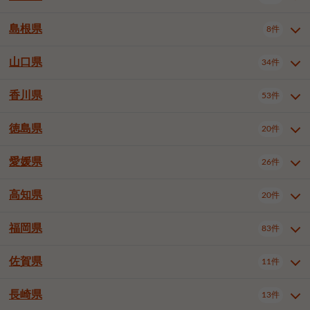
岡山市南区
倉敷市
津山市
6件
19件
7件
下伊那郡喬木村
木曽郡木曽町
1件
5件
広島市南区
広島市西区
10件
4件
島根県
8件
鳥取県全域
鳥取市
米子市
11件
2件
5件
笠岡市
総社市
瀬戸内市
1件
1件
1件
東筑摩郡麻績村
東筑摩郡山形村
1件
4件
広島市安佐南区
呉市
三原市
6件
2件
4件
倉吉市
西伯郡日吉津村
1件
3件
山口県
34件
島根県全域
松江市
出雲市
埴科郡坂城町
8件
5件
3件
1件
尾道市
福山市
東広島市
1件
12件
4件
香川県
廿日市市
安芸郡府中町
53件
1件
2件
山口県全域
下関市
宇部市
34件
7件
2件
安芸郡海田町
1件
山口市
防府市
下松市
9件
1件
6件
徳島県
20件
香川県全域
高松市
丸亀市
53件
42件
6件
岩国市
柳井市
周南市
4件
1件
1件
観音寺市
さぬき市
三豊市
1件
1件
1件
愛媛県
26件
徳島県全域
徳島市
阿南市
20件
13件
4件
山陽小野田市
3件
綾歌郡綾川町
2件
海部郡美波町
板野郡藍住町
1件
2件
高知県
20件
愛媛県全域
松山市
今治市
26件
13件
3件
宇和島市
新居浜市
西条市
1件
4件
1件
福岡県
83件
高知県全域
高知市
土佐市
20件
19件
1件
大洲市
四国中央市
東温市
1件
2件
1件
佐賀県
11件
福岡県全域
北九州市若松区
83件
1件
北九州市小倉北区
北九州市小倉南区
3件
3件
長崎県
13件
佐賀県全域
佐賀市
唐津市
11件
9件
1件