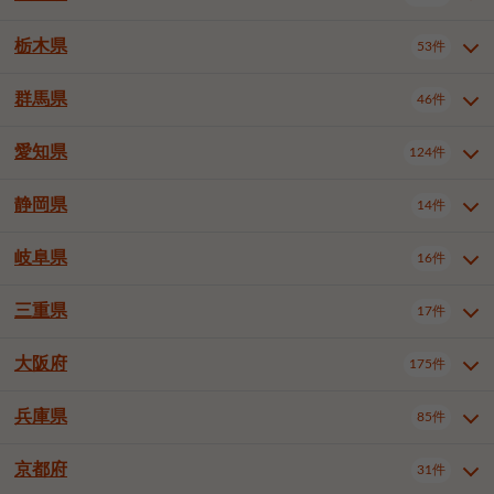
横浜市戸塚区
横浜市港南区
2件
6件
さいたま市浦和区
さいたま市緑区
3件
1件
杉並区
豊島区
北区
12件
61件
4件
千葉市花見川区
千葉市稲毛区
4件
3件
栃木県
横浜市旭区
横浜市泉区
53件
4件
2件
茨城県全域
水戸市
日立市
108件
25件
6件
川越市
熊谷市
川口市
6件
1件
7件
荒川区
板橋区
練馬区
1件
3件
5件
千葉市若葉区
千葉市緑区
2件
2件
横浜市青葉区
横浜市都筑区
4件
7件
土浦市
古河市
石岡市
5件
3件
4件
群馬県
所沢市
飯能市
本庄市
46件
5件
1件
2件
栃木県全域
宇都宮市
足利市
53件
27件
2件
足立区
葛飾区
江戸川区
11件
6件
4件
千葉市美浜区
市川市
船橋市
9件
9件
8件
川崎市川崎区
川崎市幸区
8件
8件
龍ケ崎市
常陸太田市
北茨城市
1件
2件
1件
東松山市
春日部市
狭山市
3件
7件
2件
佐野市
日光市
小山市
6件
1件
5件
八王子市
立川市
武蔵野市
8件
16件
7件
愛知県
木更津市
松戸市
野田市
124件
7件
8件
4件
群馬県全域
前橋市
高崎市
46件
7件
17件
川崎市中原区
川崎市高津区
1件
1件
笠間市
取手市
牛久市
1件
2件
6件
羽生市
鴻巣市
深谷市
3件
2件
1件
真岡市
大田原市
那須塩原市
1件
3件
3件
三鷹市
青梅市
1件
2件
茂原市
成田市
佐倉市
5件
5件
1件
桐生市
伊勢崎市
太田市
1件
6件
7件
川崎市宮前区
川崎市麻生区
1件
1件
静岡県
つくば市
ひたちなか市
14件
17件
10件
愛知県全域
名古屋市千種区
124件
1件
上尾市
越谷市
蕨市
2件
5件
1件
さくら市
下野市
1件
1件
府中市（東京都）
昭島市
2件
2件
旭市
習志野市
柏市
1件
5件
15件
館林市
みどり市
1件
4件
相模原市緑区
相模原市南区
2件
2件
鹿嶋市
守谷市
那珂市
1件
4件
2件
名古屋市東区
名古屋市西区
1件
7件
戸田市
入間市
朝霞市
3件
3件
1件
岐阜県
河内郡上三川町
下都賀郡壬生町
16件
2件
1件
静岡県全域
静岡市葵区
調布市
14件
町田市
小平市
3件
5件
9件
1件
市原市
流山市
八千代市
7件
6件
1件
北群馬郡吉岡町
邑楽郡千代田町
2件
1件
横須賀市
平塚市
鎌倉市
3件
13件
3件
稲敷市
神栖市
鉾田市
1件
10件
2件
名古屋市中村区
名古屋市中区
23件
3件
志木市
久喜市
富士見市
1件
3件
2件
静岡市駿河区
富士市
藤枝市
国分寺市
3件
清瀬市
1件
東久留米市
1件
2件
2件
1件
鴨川市
鎌ケ谷市
君津市
2件
1件
1件
三重県
17件
岐阜県全域
岐阜市
大垣市
藤沢市
16件
茅ヶ崎市
4件
秦野市
4件
13件
2件
1件
つくばみらい市
小美玉市
3件
1件
名古屋市昭和区
名古屋市瑞穂区
1件
1件
三郷市
蓮田市
坂戸市
3件
1件
2件
駿東郡清水町
浜松市中央区
多摩市
1件
稲城市
5件
1件
3件
浦安市
四街道市
印西市
3件
1件
9件
高山市
多治見市
羽島市
厚木市
1件
大和市
1件
伊勢原市
1件
2件
2件
2件
稲敷郡阿見町
1件
大阪府
名古屋市中川区
名古屋市港区
175件
1件
4件
三重県全域
津市
四日市市
幸手市
17件
児玉郡上里町
3件
2件
1件
1件
白井市
富里市
山武市
2件
2件
2件
土岐市
各務原市
可児市
海老名市
1件
座間市
1件
1件
1件
2件
名古屋市南区
名古屋市守山区
2件
1件
桑名市
鈴鹿市
員弁郡東員町
3件
6件
1件
兵庫県
85件
大阪府全域
大阪市西区
いすみ市
175件
長生郡長生村
2件
1件
1件
本巣市
本巣郡北方町
1件
1件
名古屋市緑区
名古屋市名東区
5件
1件
多気郡明和町
2件
大阪市港区
大阪市天王寺区
1件
1件
京都府
31件
兵庫県全域
神戸市東灘区
85件
4件
名古屋市天白区
豊橋市
岡崎市
1件
6件
16件