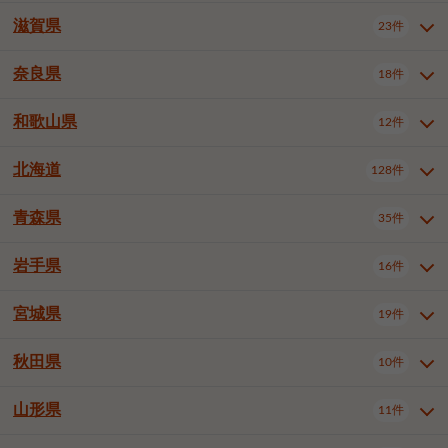
大阪市浪速区
大阪市生野区
5件
1件
神戸市兵庫区
神戸市長田区
3件
1件
一宮市
半田市
春日井市
3件
2件
3件
滋賀県
23件
京都府全域
京都市北区
31件
1件
大阪市城東区
大阪市阿倍野区
1件
2件
神戸市須磨区
神戸市垂水区
1件
9件
豊川市
津島市
豊田市
3件
1件
8件
京都市左京区
京都市中京区
2件
1件
奈良県
大阪市住吉区
大阪市西成区
18件
1件
1件
滋賀県全域
大津市
彦根市
23件
3件
1件
神戸市北区
神戸市中央区
4件
12件
安城市
西尾市
小牧市
5件
2件
1件
京都市下京区
京都市南区
10件
6件
大阪市住之江区
大阪市平野区
1件
1件
長浜市
近江八幡市
草津市
1件
1件
5件
和歌山県
神戸市西区
姫路市
尼崎市
12件
4件
6件
3件
奈良県全域
奈良市
大和高田市
稲沢市
18件
大府市
4件
知立市
1件
1件
1件
1件
京都市右京区
京都市伏見区
1件
2件
大阪市北区
大阪市中央区
59件
12件
守山市
甲賀市
湖南市
3件
2件
1件
明石市
西宮市
芦屋市
4件
7件
1件
大和郡山市
橿原市
桜井市
高浜市
1件
日進市
4件
長久手市
2件
1件
2件
2件
北海道
京都市山科区
京都市西京区
128件
1件
1件
和歌山県全域
和歌山市
海南市
12件
5件
1件
堺市堺区
堺市中区
堺市東区
1件
1件
2件
高島市
東近江市
蒲生郡竜王町
1件
4件
1件
伊丹市
加古川市
西脇市
3件
9件
1件
御所市
生駒市
香芝市
愛知郡東郷町
1件
丹羽郡扶桑町
2件
1件
6件
2件
宇治市
亀岡市
長岡京市
1件
2件
1件
橋本市
有田市
御坊市
1件
1件
1件
堺市西区
堺市北区
堺市美原区
2件
2件
1件
青森県
35件
北海道全域
札幌市中央区
128件
23件
宝塚市
三木市
川西市
2件
2件
1件
生駒郡斑鳩町
北葛城郡上牧町
知多郡東浦町
1件
額田郡幸田町
1件
4件
2件
八幡市
2件
岩出市
3件
岸和田市
豊中市
吹田市
4件
5件
1件
札幌市北区
札幌市東区
19件
4件
三田市
加西市
丹波篠山市
1件
1件
1件
岩手県
16件
青森県全域
青森市
弘前市
35件
14件
7件
泉大津市
高槻市
守口市
1件
5件
1件
札幌市白石区
札幌市豊平区
4件
8件
加東市
たつの市
神崎郡福崎町
2件
1件
1件
八戸市
三沢市
むつ市
9件
3件
2件
宮城県
19件
岩手県全域
盛岡市
花巻市
枚方市
16件
茨木市
8件
八尾市
1件
5件
4件
3件
札幌市西区
札幌市厚別区
16件
4件
揖保郡太子町
1件
北上市
一関市
奥州市
泉佐野市
2件
富田林市
1件
寝屋川市
4件
3件
2件
4件
秋田県
札幌市手稲区
札幌市清田区
10件
2件
5件
宮城県全域
仙台市青葉区
19件
6件
河内長野市
松原市
大東市
1件
1件
1件
函館市
小樽市
旭川市
4件
1件
10件
仙台市宮城野区
仙台市太白区
3件
1件
山形県
11件
秋田県全域
秋田市
大館市
10件
6件
2件
和泉市
箕面市
柏原市
11件
5件
1件
釧路市
帯広市
北見市
2件
2件
4件
仙台市泉区
名取市
多賀城市
3件
1件
1件