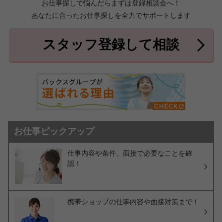
お仕事探しで悩んだらまずは登録相談会へ！
あなたに合ったお仕事探しを全力でサポートします
中頭郡北中城村
中頭郡中城村
7件
2件
中頭郡西原町
島尻郡与那原町
2件
1件
スタッフ登録して相談
島尻郡南風原町
3件
お仕事ピックアップ
仕事内容や条件、面接で必要なことを確
認！
携帯ショップの仕事内容や面接対策まで！