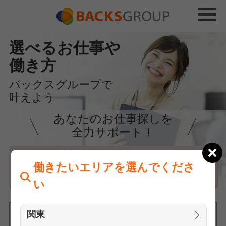
選べるお仕事や
働き方
バックスグループで
叶えよう
あなたのお仕事探しを
全力サポート！
はじめての方へ
働きたいエリアを選んでくださ
まずは相談
い
関東
働きたいエリアを選んでください