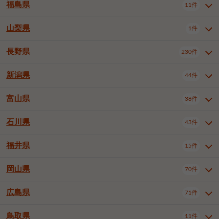
大仙市
2件
福島県
11件
和泉市
箕面市
柏原市
12件
5件
1件
山形県全域
山形市
米沢市
11件
5件
1件
岩見沢市
網走市
苫小牧市
3件
1件
3件
柴田郡大河原町
宮城郡利府町
1件
1件
羽曳野市
門真市
摂津市
2件
3件
1件
鶴岡市
新庄市
上山市
1件
1件
2件
江別市
紋別市
千歳市
3件
1件
2件
山梨県
富谷市
1件
2件
福島県全域
福島市
会津若松市
11件
3件
1件
高石市
藤井寺市
東大阪市
1件
1件
7件
天童市
1件
恵庭市
北広島市
紋別郡遠軽町
3件
1件
1件
郡山市
いわき市
5件
2件
長野県
230件
山梨県全域
中巨摩郡昭和町
1件
1件
泉南市
四條畷市
大阪狭山市
1件
2件
1件
釧路郡釧路町
厚岸郡厚岸町
1件
1件
新潟県
44件
長野県全域
長野市
松本市
230件
63件
40件
上田市
岡谷市
飯田市
19件
3件
20件
富山県
38件
新潟県全域
新潟市東区
44件
2件
諏訪市
須坂市
小諸市
5件
13件
4件
新潟市中央区
新潟市江南区
11件
3件
石川県
43件
富山県全域
富山市
高岡市
38件
27件
5件
伊那市
駒ヶ根市
中野市
6件
6件
2件
新潟市西区
長岡市
柏崎市
4件
11件
1件
砺波市
小矢部市
射水市
1件
2件
3件
福井県
大町市
飯山市
茅野市
15件
1件
5件
2件
石川県全域
金沢市
小松市
43件
22件
4件
新発田市
小千谷市
見附市
3件
1件
1件
塩尻市
佐久市
千曲市
2件
12件
4件
白山市
野々市市
4件
13件
岡山県
燕市
上越市
佐渡市
70件
3件
3件
1件
福井県全域
福井市
越前市
15件
12件
3件
安曇野市
北佐久郡軽井沢町
2件
4件
広島県
71件
岡山県全域
岡山市北区
70件
27件
諏訪郡下諏訪町
諏訪郡富士見町
1件
1件
岡山市中区
岡山市東区
6件
2件
上伊那郡箕輪町
上伊那郡宮田村
2件
1件
鳥取県
11件
広島県全域
広島市中区
71件
24件