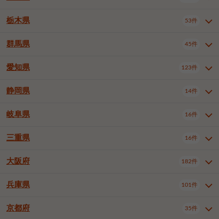
横浜市戸塚区
横浜市港南区
2件
6件
さいたま市浦和区
さいたま市緑区
3件
1件
中野区
杉並区
豊島区
2件
13件
61件
千葉市花見川区
千葉市稲毛区
4件
3件
栃木県
横浜市旭区
横浜市泉区
53件
4件
2件
茨城県全域
水戸市
日立市
108件
25件
6件
川越市
熊谷市
川口市
6件
1件
6件
北区
荒川区
板橋区
3件
1件
3件
千葉市若葉区
千葉市緑区
2件
2件
横浜市青葉区
横浜市都筑区
4件
7件
土浦市
古河市
石岡市
5件
3件
4件
群馬県
所沢市
飯能市
本庄市
45件
5件
1件
2件
栃木県全域
宇都宮市
足利市
53件
27件
2件
練馬区
足立区
葛飾区
5件
11件
5件
千葉市美浜区
市川市
船橋市
9件
9件
8件
川崎市川崎区
川崎市幸区
8件
8件
龍ケ崎市
常陸太田市
北茨城市
1件
2件
1件
東松山市
春日部市
狭山市
3件
7件
2件
佐野市
日光市
小山市
6件
1件
5件
江戸川区
八王子市
立川市
4件
8件
16件
愛知県
木更津市
松戸市
野田市
123件
7件
8件
4件
群馬県全域
前橋市
高崎市
45件
7件
16件
川崎市中原区
川崎市高津区
1件
1件
笠間市
取手市
牛久市
1件
2件
6件
羽生市
鴻巣市
深谷市
3件
2件
1件
真岡市
大田原市
那須塩原市
1件
3件
3件
武蔵野市
三鷹市
青梅市
7件
1件
1件
茂原市
成田市
佐倉市
5件
5件
1件
桐生市
伊勢崎市
太田市
1件
6件
7件
川崎市宮前区
川崎市麻生区
1件
1件
静岡県
つくば市
ひたちなか市
14件
17件
10件
愛知県全域
名古屋市千種区
123件
1件
上尾市
越谷市
蕨市
2件
5件
1件
さくら市
下野市
1件
1件
府中市（東京都）
昭島市
2件
2件
旭市
習志野市
柏市
1件
5件
15件
館林市
みどり市
1件
4件
相模原市緑区
相模原市南区
2件
2件
鹿嶋市
守谷市
那珂市
1件
4件
2件
名古屋市東区
名古屋市西区
1件
7件
戸田市
入間市
朝霞市
2件
3件
1件
岐阜県
河内郡上三川町
下都賀郡壬生町
16件
2件
1件
静岡県全域
静岡市葵区
調布市
14件
町田市
国分寺市
3件
4件
9件
2件
市原市
流山市
八千代市
7件
6件
1件
北群馬郡吉岡町
邑楽郡千代田町
2件
1件
横須賀市
平塚市
鎌倉市
3件
13件
3件
稲敷市
神栖市
鉾田市
1件
10件
2件
名古屋市中村区
名古屋市中区
22件
3件
志木市
久喜市
富士見市
1件
3件
2件
静岡市駿河区
富士市
藤枝市
清瀬市
3件
東久留米市
1件
多摩市
1件
2件
1件
1件
鴨川市
鎌ケ谷市
君津市
2件
1件
1件
三重県
16件
岐阜県全域
岐阜市
大垣市
藤沢市
16件
茅ヶ崎市
4件
秦野市
4件
13件
2件
1件
つくばみらい市
小美玉市
3件
1件
名古屋市昭和区
名古屋市瑞穂区
1件
1件
三郷市
蓮田市
坂戸市
3件
1件
2件
駿東郡清水町
浜松市中央区
稲城市
1件
5件
2件
浦安市
四街道市
印西市
3件
1件
9件
高山市
多治見市
羽島市
厚木市
1件
大和市
1件
伊勢原市
1件
2件
2件
2件
稲敷郡阿見町
1件
大阪府
名古屋市中川区
名古屋市港区
182件
1件
4件
三重県全域
津市
四日市市
幸手市
16件
児玉郡上里町
3件
2件
1件
1件
白井市
富里市
山武市
2件
2件
2件
土岐市
各務原市
可児市
海老名市
1件
座間市
1件
1件
1件
2件
名古屋市南区
名古屋市守山区
2件
1件
桑名市
鈴鹿市
員弁郡東員町
2件
6件
1件
兵庫県
101件
大阪府全域
大阪市西区
いすみ市
182件
長生郡長生村
2件
1件
1件
本巣市
本巣郡北方町
1件
1件
名古屋市緑区
名古屋市名東区
5件
1件
多気郡明和町
2件
大阪市港区
大阪市天王寺区
1件
1件
京都府
35件
兵庫県全域
神戸市東灘区
101件
4件
名古屋市天白区
豊橋市
岡崎市
1件
6件
16件