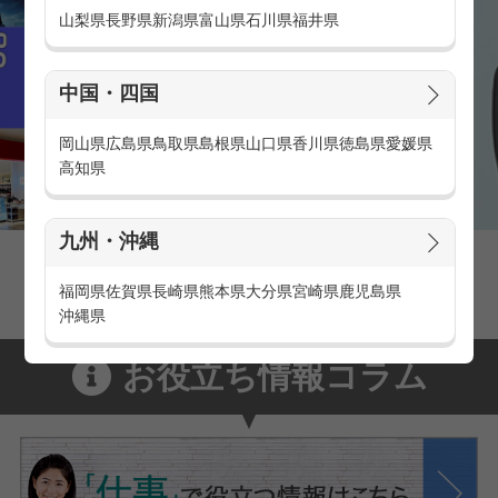
山梨県
長野県
新潟県
富山県
石川県
福井県
中国・四国
岡山県
広島県
鳥取県
島根県
山口県
香川県
徳島県
愛媛県
高知県
九州・沖縄
家電量販店の派遣・バイト求人
家電量販店で働くメリットをご紹介！
福岡県
佐賀県
長崎県
熊本県
大分県
宮崎県
鹿児島県
沖縄県
お役立ち情報コラム