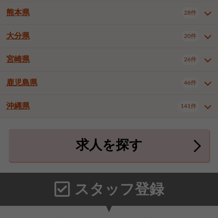
北九州市八幡東区
北九州市八幡西区
3件
3件
熊本県
28件
長崎県全域
長崎市
佐世保市
16件
4件
6件
福岡市東区
福岡市博多区
4件
17件
島原市
諫早市
大村市
1件
2件
1件
大分県
福岡市中央区
福岡市西区
20件
9件
3件
熊本県全域
熊本市中央区
28件
7件
西彼杵郡時津町
2件
福岡市城南区
福岡市早良区
1件
2件
熊本市西区
熊本市南区
1件
2件
宮崎県
26件
大分県全域
大分市
別府市
20件
16件
1件
大牟田市
久留米市
直方市
2件
6件
1件
熊本市北区
八代市
人吉市
1件
1件
2件
中津市
3件
鹿児島県
46件
宮崎県全域
宮崎市
都城市
26件
14件
9件
飯塚市
田川市
八女市
1件
3件
1件
荒尾市
山鹿市
菊池市
2件
1件
1件
延岡市
日南市
日向市
1件
1件
1件
行橋市
中間市
小郡市
2件
1件
3件
沖縄県
宇土市
宇城市
天草市
141件
1件
1件
1件
鹿児島県全域
鹿児島市
46件
25件
筑紫野市
春日市
大野城市
3件
4件
1件
合志市
菊池郡菊陽町
1件
4件
鹿屋市
阿久根市
出水市
6件
1件
3件
沖縄県全域
那覇市
宜野湾市
141件
32件
7件
宗像市
太宰府市
福津市
1件
1件
1件
上益城郡御船町
2件
求人を探す
薩摩川内市
日置市
曽於市
4件
1件
1件
石垣市
浦添市
名護市
2件
24件
6件
糟屋郡志免町
糟屋郡新宮町
4件
2件
霧島市
南さつま市
姶良市
3件
1件
1件
糸満市
沖縄市
豊見城市
3件
8件
9件
糟屋郡久山町
那珂川市
3件
1件
うるま市
宮古島市
南城市
18件
2件
3件
スタッフ登録
国頭郡本部町
国頭郡金武町
1件
2件
中頭郡読谷村
中頭郡北谷町
3件
6件