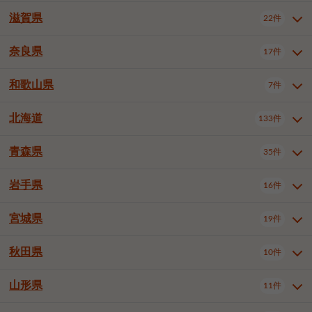
大阪市浪速区
大阪市東淀川区
4件
1件
神戸市兵庫区
神戸市長田区
2件
1件
一宮市
半田市
春日井市
3件
2件
3件
滋賀県
22件
京都府全域
京都市北区
35件
1件
大阪市生野区
大阪市阿倍野区
1件
2件
神戸市須磨区
神戸市垂水区
1件
11件
豊川市
津島市
豊田市
3件
1件
8件
京都市左京区
京都市中京区
2件
2件
奈良県
大阪市住吉区
大阪市西成区
17件
1件
1件
滋賀県全域
大津市
彦根市
22件
3件
1件
神戸市北区
神戸市中央区
4件
14件
安城市
西尾市
小牧市
5件
2件
1件
京都市下京区
京都市南区
10件
6件
大阪市鶴見区
大阪市住之江区
1件
1件
長浜市
近江八幡市
草津市
1件
2件
3件
和歌山県
神戸市西区
姫路市
尼崎市
7件
4件
7件
6件
奈良県全域
奈良市
大和高田市
稲沢市
17件
大府市
4件
知立市
1件
1件
1件
1件
京都市右京区
京都市伏見区
1件
2件
大阪市平野区
大阪市北区
2件
58件
守山市
甲賀市
湖南市
4件
2件
1件
明石市
西宮市
洲本市
6件
8件
1件
大和郡山市
橿原市
桜井市
高浜市
1件
日進市
4件
長久手市
2件
1件
2件
2件
北海道
京都市山科区
京都市西京区
133件
1件
1件
和歌山県全域
和歌山市
橋本市
7件
2件
1件
大阪市中央区
堺市堺区
13件
2件
東近江市
蒲生郡竜王町
4件
1件
芦屋市
伊丹市
豊岡市
1件
3件
1件
御所市
生駒市
香芝市
愛知郡東郷町
1件
丹羽郡扶桑町
1件
1件
6件
2件
福知山市
舞鶴市
綾部市
1件
1件
1件
御坊市
田辺市
岩出市
1件
1件
2件
堺市中区
堺市東区
堺市西区
1件
1件
2件
青森県
35件
北海道全域
札幌市中央区
133件
27件
加古川市
西脇市
宝塚市
11件
1件
2件
生駒郡斑鳩町
北葛城郡上牧町
知多郡東浦町
1件
額田郡幸田町
1件
4件
2件
宇治市
亀岡市
長岡京市
1件
2件
1件
堺市南区
堺市北区
堺市美原区
1件
2件
1件
札幌市北区
札幌市東区
19件
4件
三木市
川西市
三田市
2件
1件
1件
岩手県
16件
青森県全域
青森市
弘前市
35件
14件
7件
八幡市
2件
岸和田市
豊中市
吹田市
4件
6件
1件
札幌市白石区
札幌市豊平区
4件
8件
加西市
丹波篠山市
丹波市
1件
1件
1件
八戸市
三沢市
むつ市
9件
3件
2件
宮城県
19件
岩手県全域
盛岡市
花巻市
泉大津市
16件
高槻市
8件
守口市
1件
1件
5件
1件
札幌市西区
札幌市厚別区
17件
4件
宍粟市
加東市
たつの市
1件
2件
1件
北上市
一関市
奥州市
枚方市
2件
茨木市
1件
八尾市
4件
7件
4件
5件
秋田県
札幌市手稲区
札幌市清田区
10件
2件
5件
宮城県全域
仙台市青葉区
神崎郡福崎町
19件
揖保郡太子町
6件
1件
1件
泉佐野市
富田林市
寝屋川市
3件
2件
4件
函館市
小樽市
旭川市
4件
1件
10件
仙台市宮城野区
仙台市太白区
3件
1件
山形県
11件
秋田県全域
秋田市
大館市
10件
6件
2件
河内長野市
松原市
大東市
1件
1件
1件
釧路市
帯広市
北見市
2件
2件
4件
仙台市泉区
名取市
多賀城市
3件
1件
1件