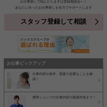
お仕事探しで悩んだらまずは登録相談会へ！
あなたに合ったお仕事探しを全力でサポートします
中頭郡北中城村
中頭郡中城村
7件
2件
中頭郡西原町
島尻郡与那原町
2件
1件
スタッフ登録して相談
島尻郡南風原町
3件
お仕事ピックアップ
仕事内容や条件、面接で必要なことを確
認！
携帯ショップの仕事内容や面接対策まで！