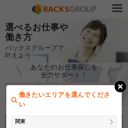
選べるお仕事や
働き方
バックスグループで
叶えよう
あなたのお仕事探しを
全力サポート！
はじめての方へ
働きたいエリアを選んでくださ
まずは相談
い
関東
働きたいエリアを選んでください