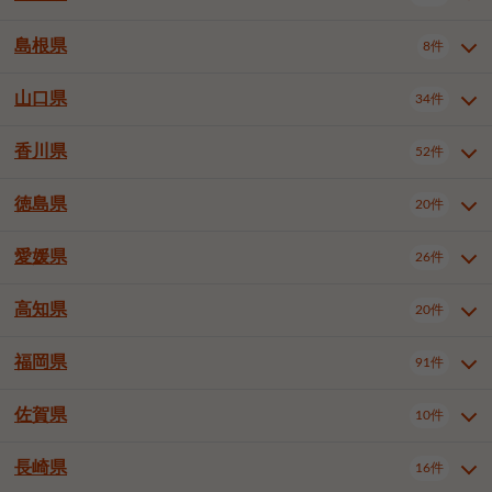
岡山市南区
倉敷市
津山市
6件
19件
7件
下伊那郡喬木村
木曽郡木曽町
1件
5件
広島市南区
広島市西区
10件
4件
島根県
8件
鳥取県全域
鳥取市
米子市
11件
2件
5件
笠岡市
総社市
瀬戸内市
1件
1件
1件
東筑摩郡麻績村
東筑摩郡山形村
1件
4件
広島市安佐南区
呉市
三原市
6件
2件
4件
倉吉市
西伯郡日吉津村
1件
3件
山口県
34件
島根県全域
松江市
出雲市
埴科郡坂城町
8件
5件
3件
1件
尾道市
福山市
東広島市
1件
12件
4件
香川県
廿日市市
安芸郡府中町
52件
1件
2件
山口県全域
下関市
宇部市
34件
7件
2件
安芸郡海田町
1件
山口市
防府市
下松市
9件
1件
6件
徳島県
20件
香川県全域
高松市
丸亀市
52件
41件
6件
岩国市
柳井市
周南市
4件
1件
1件
観音寺市
さぬき市
三豊市
1件
1件
1件
愛媛県
26件
徳島県全域
徳島市
阿南市
20件
13件
4件
山陽小野田市
3件
綾歌郡綾川町
2件
海部郡美波町
板野郡藍住町
1件
2件
高知県
20件
愛媛県全域
松山市
今治市
26件
13件
3件
宇和島市
新居浜市
西条市
1件
4件
1件
福岡県
91件
高知県全域
高知市
土佐市
20件
19件
1件
大洲市
四国中央市
東温市
1件
2件
1件
佐賀県
10件
福岡県全域
北九州市若松区
91件
2件
北九州市小倉北区
北九州市小倉南区
3件
3件
長崎県
16件
佐賀県全域
佐賀市
唐津市
10件
9件
1件