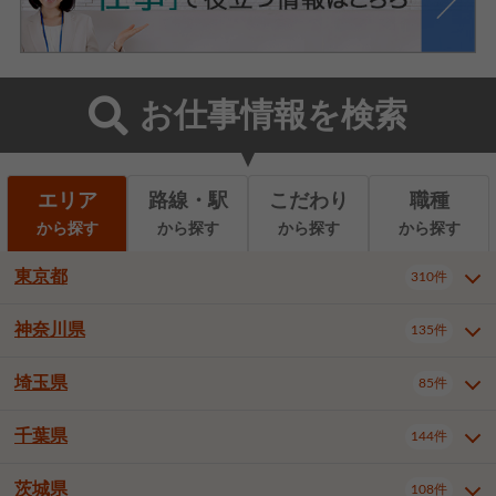
お仕事情報を検索
エリア
路線・駅
こだわり
職種
から探す
から探す
から探す
から探す
東京都
310件
神奈川県
135件
東京都全域
千代田区
310件
22件
中央区
港区
新宿区
11件
8件
27件
埼玉県
85件
神奈川県全域
横浜市西区
135件
29件
文京区
台東区
墨田区
3件
7件
9件
横浜市中区
横浜市磯子区
6件
1件
千葉県
144件
埼玉県全域
さいたま市北区
85件
2件
江東区
品川区
目黒区
6件
11件
5件
横浜市金沢区
横浜市港北区
2件
4件
さいたま市大宮区
さいたま市見沼区
10件
2件
茨城県
大田区
世田谷区
渋谷区
108件
4件
9件
22件
千葉県全域
千葉市中央区
144件
17件