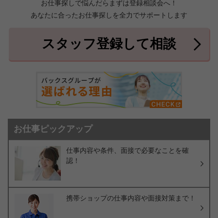
お仕事探しで悩んだらまずは登録相談会へ！
あなたに合ったお仕事探しを全力でサポートします
中頭郡北中城村
中頭郡中城村
7件
2件
中頭郡西原町
島尻郡与那原町
2件
1件
スタッフ登録して相談
島尻郡南風原町
3件
お仕事ピックアップ
仕事内容や条件、面接で必要なことを確
認！
携帯ショップの仕事内容や面接対策まで！