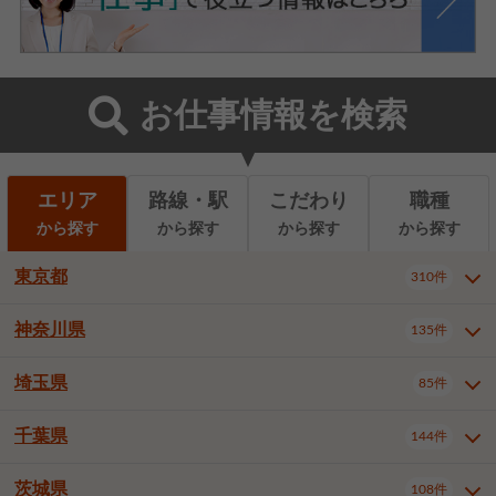
お仕事情報を検索
エリア
路線・駅
こだわり
職種
から探す
から探す
から探す
から探す
東京都
310件
神奈川県
135件
東京都全域
千代田区
310件
22件
中央区
港区
新宿区
11件
8件
27件
埼玉県
85件
神奈川県全域
横浜市西区
135件
29件
文京区
台東区
墨田区
3件
7件
9件
横浜市中区
横浜市磯子区
6件
1件
千葉県
144件
埼玉県全域
さいたま市北区
85件
2件
江東区
品川区
目黒区
6件
11件
5件
横浜市金沢区
横浜市港北区
2件
4件
さいたま市大宮区
さいたま市見沼区
10件
2件
茨城県
大田区
世田谷区
渋谷区
108件
4件
9件
22件
千葉県全域
千葉市中央区
144件
17件