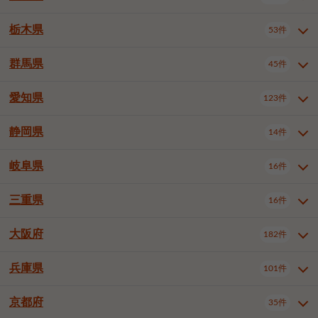
横浜市戸塚区
横浜市港南区
2件
6件
さいたま市浦和区
さいたま市緑区
3件
1件
中野区
杉並区
豊島区
2件
13件
61件
千葉市花見川区
千葉市稲毛区
4件
3件
栃木県
横浜市旭区
横浜市泉区
53件
4件
2件
茨城県全域
水戸市
日立市
108件
25件
6件
川越市
熊谷市
川口市
6件
1件
6件
北区
荒川区
板橋区
3件
1件
3件
千葉市若葉区
千葉市緑区
2件
2件
横浜市青葉区
横浜市都筑区
4件
7件
土浦市
古河市
石岡市
5件
3件
4件
群馬県
所沢市
飯能市
本庄市
45件
5件
1件
2件
栃木県全域
宇都宮市
足利市
53件
27件
2件
練馬区
足立区
葛飾区
5件
11件
5件
千葉市美浜区
市川市
船橋市
9件
9件
8件
川崎市川崎区
川崎市幸区
8件
8件
龍ケ崎市
常陸太田市
北茨城市
1件
2件
1件
東松山市
春日部市
狭山市
3件
7件
2件
佐野市
日光市
小山市
6件
1件
5件
江戸川区
八王子市
立川市
4件
8件
16件
愛知県
木更津市
松戸市
野田市
123件
7件
8件
4件
群馬県全域
前橋市
高崎市
45件
7件
16件
川崎市中原区
川崎市高津区
1件
1件
笠間市
取手市
牛久市
1件
2件
6件
羽生市
鴻巣市
深谷市
3件
2件
1件
真岡市
大田原市
那須塩原市
1件
3件
3件
武蔵野市
三鷹市
青梅市
7件
1件
1件
茂原市
成田市
佐倉市
5件
5件
1件
桐生市
伊勢崎市
太田市
1件
6件
7件
川崎市宮前区
川崎市麻生区
1件
1件
静岡県
つくば市
ひたちなか市
14件
17件
10件
愛知県全域
名古屋市千種区
123件
1件
上尾市
越谷市
蕨市
2件
5件
1件
さくら市
下野市
1件
1件
府中市（東京都）
昭島市
2件
2件
旭市
習志野市
柏市
1件
5件
15件
館林市
みどり市
1件
4件
相模原市緑区
相模原市南区
2件
2件
鹿嶋市
守谷市
那珂市
1件
4件
2件
名古屋市東区
名古屋市西区
1件
7件
戸田市
入間市
朝霞市
2件
3件
1件
岐阜県
河内郡上三川町
下都賀郡壬生町
16件
2件
1件
静岡県全域
静岡市葵区
調布市
14件
町田市
国分寺市
3件
4件
9件
2件
市原市
流山市
八千代市
7件
6件
1件
北群馬郡吉岡町
邑楽郡千代田町
2件
1件
横須賀市
平塚市
鎌倉市
3件
13件
3件
稲敷市
神栖市
鉾田市
1件
10件
2件
名古屋市中村区
名古屋市中区
22件
3件
志木市
久喜市
富士見市
1件
3件
2件
静岡市駿河区
富士市
藤枝市
清瀬市
3件
東久留米市
1件
多摩市
1件
2件
1件
1件
鴨川市
鎌ケ谷市
君津市
2件
1件
1件
三重県
16件
岐阜県全域
岐阜市
大垣市
藤沢市
16件
茅ヶ崎市
4件
秦野市
4件
13件
2件
1件
つくばみらい市
小美玉市
3件
1件
名古屋市昭和区
名古屋市瑞穂区
1件
1件
三郷市
蓮田市
坂戸市
3件
1件
2件
駿東郡清水町
浜松市中央区
稲城市
1件
5件
2件
浦安市
四街道市
印西市
3件
1件
9件
高山市
多治見市
羽島市
厚木市
1件
大和市
1件
伊勢原市
1件
2件
2件
2件
稲敷郡阿見町
1件
大阪府
名古屋市中川区
名古屋市港区
182件
1件
4件
三重県全域
津市
四日市市
幸手市
16件
児玉郡上里町
3件
2件
1件
1件
白井市
富里市
山武市
2件
2件
2件
土岐市
各務原市
可児市
海老名市
1件
座間市
1件
1件
1件
2件
名古屋市南区
名古屋市守山区
2件
1件
桑名市
鈴鹿市
員弁郡東員町
2件
6件
1件
兵庫県
101件
大阪府全域
大阪市西区
いすみ市
182件
長生郡長生村
2件
1件
1件
本巣市
本巣郡北方町
1件
1件
名古屋市緑区
名古屋市名東区
5件
1件
多気郡明和町
2件
大阪市港区
大阪市天王寺区
1件
1件
京都府
35件
兵庫県全域
神戸市東灘区
101件
4件
名古屋市天白区
豊橋市
岡崎市
1件
6件
16件