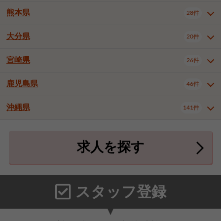
北九州市八幡東区
北九州市八幡西区
3件
3件
熊本県
28件
長崎県全域
長崎市
佐世保市
16件
4件
6件
福岡市東区
福岡市博多区
4件
17件
島原市
諫早市
大村市
1件
2件
1件
大分県
福岡市中央区
福岡市西区
20件
9件
3件
熊本県全域
熊本市中央区
28件
7件
西彼杵郡時津町
2件
福岡市城南区
福岡市早良区
1件
2件
熊本市西区
熊本市南区
1件
2件
宮崎県
26件
大分県全域
大分市
別府市
20件
16件
1件
大牟田市
久留米市
直方市
2件
6件
1件
熊本市北区
八代市
人吉市
1件
1件
2件
中津市
3件
鹿児島県
46件
宮崎県全域
宮崎市
都城市
26件
14件
9件
飯塚市
田川市
八女市
1件
3件
1件
荒尾市
山鹿市
菊池市
2件
1件
1件
延岡市
日南市
日向市
1件
1件
1件
行橋市
中間市
小郡市
2件
1件
3件
沖縄県
宇土市
宇城市
天草市
141件
1件
1件
1件
鹿児島県全域
鹿児島市
46件
25件
筑紫野市
春日市
大野城市
3件
4件
1件
合志市
菊池郡菊陽町
1件
4件
鹿屋市
阿久根市
出水市
6件
1件
3件
沖縄県全域
那覇市
宜野湾市
141件
32件
7件
宗像市
太宰府市
福津市
1件
1件
1件
上益城郡御船町
2件
求人を探す
薩摩川内市
日置市
曽於市
4件
1件
1件
石垣市
浦添市
名護市
2件
24件
6件
糟屋郡志免町
糟屋郡新宮町
4件
2件
霧島市
南さつま市
姶良市
3件
1件
1件
糸満市
沖縄市
豊見城市
3件
8件
9件
糟屋郡久山町
那珂川市
3件
1件
うるま市
宮古島市
南城市
18件
2件
3件
スタッフ登録
国頭郡本部町
国頭郡金武町
1件
2件
中頭郡読谷村
中頭郡北谷町
3件
6件