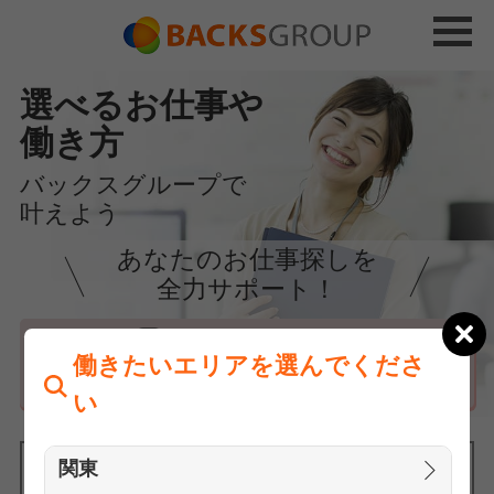
選べるお仕事や
働き方
バックスグループで
叶えよう
あなたのお仕事探しを
全力サポート！
はじめての方へ
働きたいエリアを選んでくださ
まずは相談
い
関東
働きたいエリアを選んでください