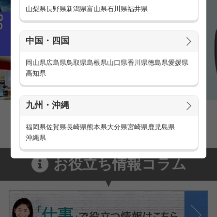
山梨県
長野県
新潟県
富山県
石川県
福井県
中国・四国
岡山県
広島県
鳥取県
島根県
山口県
香川県
徳島県
愛媛県
高知県
九州・沖縄
家電量販店の派遣・バイト求人
家電量販店で働くメリットをご紹介！
福岡県
佐賀県
長崎県
熊本県
大分県
宮崎県
鹿児島県
沖縄県
お役立ち情報コラム