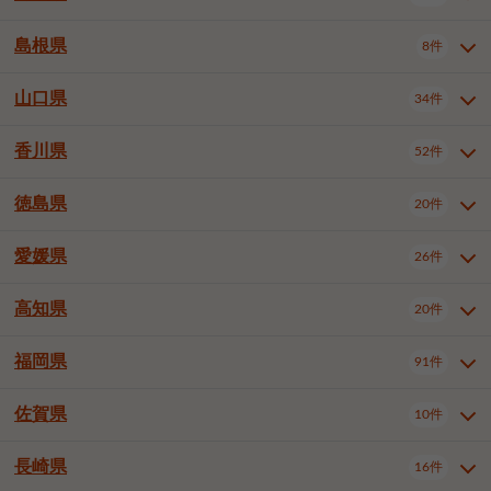
岡山市南区
倉敷市
津山市
6件
19件
7件
下伊那郡喬木村
木曽郡木曽町
1件
5件
広島市南区
広島市西区
10件
4件
島根県
8件
鳥取県全域
鳥取市
米子市
11件
2件
5件
笠岡市
総社市
瀬戸内市
1件
1件
1件
東筑摩郡麻績村
東筑摩郡山形村
1件
4件
広島市安佐南区
呉市
三原市
6件
2件
4件
倉吉市
西伯郡日吉津村
1件
3件
山口県
34件
島根県全域
松江市
出雲市
埴科郡坂城町
8件
5件
3件
1件
尾道市
福山市
東広島市
1件
12件
4件
香川県
廿日市市
安芸郡府中町
52件
1件
2件
山口県全域
下関市
宇部市
34件
7件
2件
安芸郡海田町
1件
山口市
防府市
下松市
9件
1件
6件
徳島県
20件
香川県全域
高松市
丸亀市
52件
41件
6件
岩国市
柳井市
周南市
4件
1件
1件
観音寺市
さぬき市
三豊市
1件
1件
1件
愛媛県
26件
徳島県全域
徳島市
阿南市
20件
13件
4件
山陽小野田市
3件
綾歌郡綾川町
2件
海部郡美波町
板野郡藍住町
1件
2件
高知県
20件
愛媛県全域
松山市
今治市
26件
13件
3件
宇和島市
新居浜市
西条市
1件
4件
1件
福岡県
91件
高知県全域
高知市
土佐市
20件
19件
1件
大洲市
四国中央市
東温市
1件
2件
1件
佐賀県
10件
福岡県全域
北九州市若松区
91件
2件
北九州市小倉北区
北九州市小倉南区
3件
3件
長崎県
16件
佐賀県全域
佐賀市
唐津市
10件
9件
1件