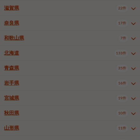
大阪市浪速区
大阪市東淀川区
4件
1件
神戸市兵庫区
神戸市長田区
2件
1件
一宮市
半田市
春日井市
3件
2件
3件
滋賀県
22件
京都府全域
京都市北区
35件
1件
大阪市生野区
大阪市阿倍野区
1件
2件
神戸市須磨区
神戸市垂水区
1件
11件
豊川市
津島市
豊田市
3件
1件
8件
京都市左京区
京都市中京区
2件
2件
奈良県
大阪市住吉区
大阪市西成区
17件
1件
1件
滋賀県全域
大津市
彦根市
22件
3件
1件
神戸市北区
神戸市中央区
4件
14件
安城市
西尾市
小牧市
5件
2件
1件
京都市下京区
京都市南区
10件
6件
大阪市鶴見区
大阪市住之江区
1件
1件
長浜市
近江八幡市
草津市
1件
2件
3件
和歌山県
神戸市西区
姫路市
尼崎市
7件
4件
7件
6件
奈良県全域
奈良市
大和高田市
稲沢市
17件
大府市
4件
知立市
1件
1件
1件
1件
京都市右京区
京都市伏見区
1件
2件
大阪市平野区
大阪市北区
2件
58件
守山市
甲賀市
湖南市
4件
2件
1件
明石市
西宮市
洲本市
6件
8件
1件
大和郡山市
橿原市
桜井市
高浜市
1件
日進市
4件
長久手市
2件
1件
2件
2件
北海道
京都市山科区
京都市西京区
133件
1件
1件
和歌山県全域
和歌山市
橋本市
7件
2件
1件
大阪市中央区
堺市堺区
13件
2件
東近江市
蒲生郡竜王町
4件
1件
芦屋市
伊丹市
豊岡市
1件
3件
1件
御所市
生駒市
香芝市
愛知郡東郷町
1件
丹羽郡扶桑町
1件
1件
6件
2件
福知山市
舞鶴市
綾部市
1件
1件
1件
御坊市
田辺市
岩出市
1件
1件
2件
堺市中区
堺市東区
堺市西区
1件
1件
2件
青森県
35件
北海道全域
札幌市中央区
133件
27件
加古川市
西脇市
宝塚市
11件
1件
2件
生駒郡斑鳩町
北葛城郡上牧町
知多郡東浦町
1件
額田郡幸田町
1件
4件
2件
宇治市
亀岡市
長岡京市
1件
2件
1件
堺市南区
堺市北区
堺市美原区
1件
2件
1件
札幌市北区
札幌市東区
19件
4件
三木市
川西市
三田市
2件
1件
1件
岩手県
16件
青森県全域
青森市
弘前市
35件
14件
7件
八幡市
2件
岸和田市
豊中市
吹田市
4件
6件
1件
札幌市白石区
札幌市豊平区
4件
8件
加西市
丹波篠山市
丹波市
1件
1件
1件
八戸市
三沢市
むつ市
9件
3件
2件
宮城県
19件
岩手県全域
盛岡市
花巻市
泉大津市
16件
高槻市
8件
守口市
1件
1件
5件
1件
札幌市西区
札幌市厚別区
17件
4件
宍粟市
加東市
たつの市
1件
2件
1件
北上市
一関市
奥州市
枚方市
2件
茨木市
1件
八尾市
4件
7件
4件
5件
秋田県
札幌市手稲区
札幌市清田区
10件
2件
5件
宮城県全域
仙台市青葉区
神崎郡福崎町
19件
揖保郡太子町
6件
1件
1件
泉佐野市
富田林市
寝屋川市
3件
2件
4件
函館市
小樽市
旭川市
4件
1件
10件
仙台市宮城野区
仙台市太白区
3件
1件
山形県
11件
秋田県全域
秋田市
大館市
10件
6件
2件
河内長野市
松原市
大東市
1件
1件
1件
釧路市
帯広市
北見市
2件
2件
4件
仙台市泉区
名取市
多賀城市
3件
1件
1件