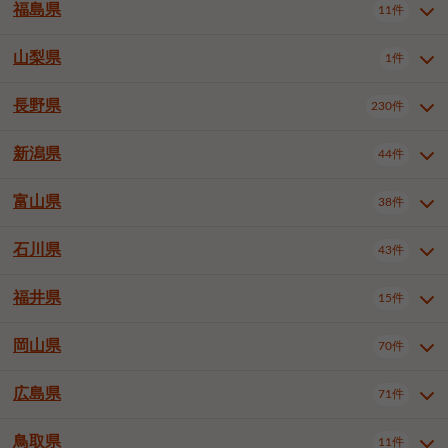
大仙市
2件
福島県
11件
和泉市
箕面市
柏原市
12件
5件
1件
山形県全域
山形市
米沢市
11件
5件
1件
岩見沢市
網走市
苫小牧市
3件
1件
3件
柴田郡大河原町
宮城郡利府町
1件
1件
羽曳野市
門真市
摂津市
2件
3件
1件
鶴岡市
新庄市
上山市
1件
1件
2件
江別市
紋別市
千歳市
3件
1件
2件
山梨県
富谷市
1件
2件
福島県全域
福島市
会津若松市
11件
3件
1件
高石市
藤井寺市
東大阪市
1件
1件
7件
天童市
1件
恵庭市
北広島市
紋別郡遠軽町
3件
1件
1件
郡山市
いわき市
5件
2件
長野県
230件
山梨県全域
中巨摩郡昭和町
1件
1件
泉南市
四條畷市
大阪狭山市
1件
2件
1件
釧路郡釧路町
厚岸郡厚岸町
1件
1件
新潟県
44件
長野県全域
長野市
松本市
230件
63件
40件
上田市
岡谷市
飯田市
19件
3件
20件
富山県
38件
新潟県全域
新潟市東区
44件
2件
諏訪市
須坂市
小諸市
5件
13件
4件
新潟市中央区
新潟市江南区
11件
3件
石川県
43件
富山県全域
富山市
高岡市
38件
27件
5件
伊那市
駒ヶ根市
中野市
6件
6件
2件
新潟市西区
長岡市
柏崎市
4件
11件
1件
砺波市
小矢部市
射水市
1件
2件
3件
福井県
大町市
飯山市
茅野市
15件
1件
5件
2件
石川県全域
金沢市
小松市
43件
22件
4件
新発田市
小千谷市
見附市
3件
1件
1件
塩尻市
佐久市
千曲市
2件
12件
4件
白山市
野々市市
4件
13件
岡山県
燕市
上越市
佐渡市
70件
3件
3件
1件
福井県全域
福井市
越前市
15件
12件
3件
安曇野市
北佐久郡軽井沢町
2件
4件
広島県
71件
岡山県全域
岡山市北区
70件
27件
諏訪郡下諏訪町
諏訪郡富士見町
1件
1件
岡山市中区
岡山市東区
6件
2件
上伊那郡箕輪町
上伊那郡宮田村
2件
1件
鳥取県
11件
広島県全域
広島市中区
71件
24件