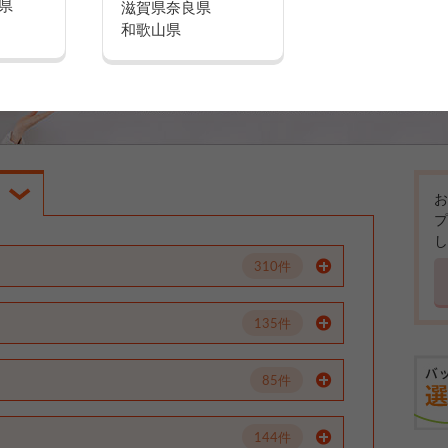
県
滋賀県
奈良県
和歌山県
お
プ
し
310件
135件
85件
144件