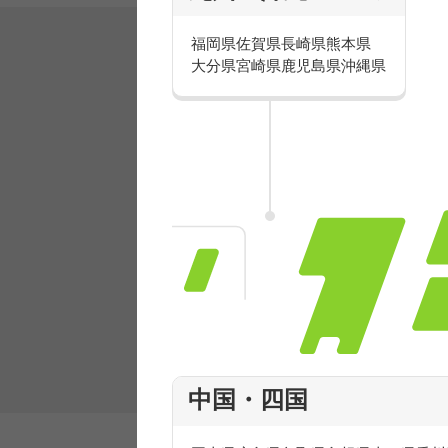
福岡県
佐賀県
長崎県
熊本県
大分県
宮崎県
鹿児島県
沖縄県
有名ブランドで楽しく働こう
人気を誇るブランドで 販売&店舗運営ス
フ積極採用中！
中国・四国