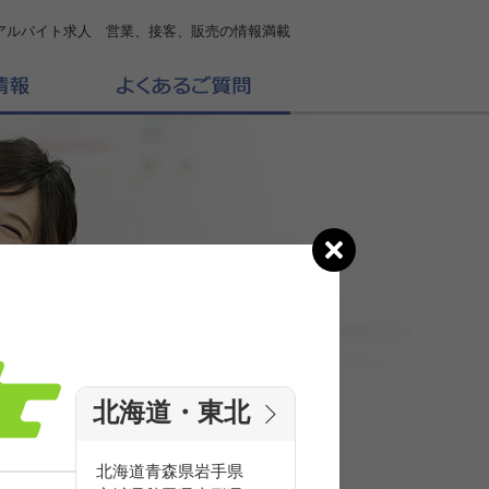
アルバイト求人 営業、接客、販売の情報満載
北海道・東北
の
求人を探す
北海道
青森県
岩手県