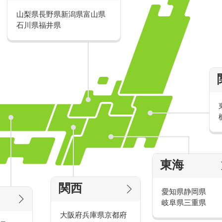
山梨県
長野県
新潟県
富山県
派遣・アルバイトのおすすめ求人特
石川県
福井県
家電量販店の派遣・バイト求人
東海
タッ
家電量販店で働くメリットをご紹介！
官
関西
愛知県
静岡県
岐阜県
三重県
大阪府
兵庫県
京都府