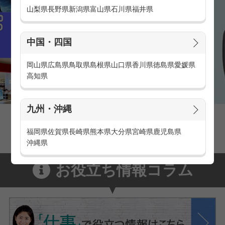
山梨県
長野県
新潟県
富山県
石川県
福井県
中国・四国
岡山県
広島県
鳥取県
島根県
山口県
香川県
徳島県
愛媛県
高知県
九州・沖縄
家電量販店の派遣・バイト求人
家電量販店で働くメリットをご紹介！
福岡県
佐賀県
長崎県
熊本県
大分県
宮崎県
鹿児島県
沖縄県
お役立ち情報コラム