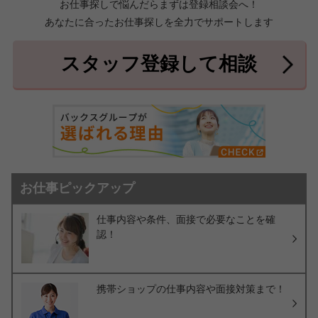
お仕事探しで悩んだらまずは登録相談会へ！
あなたに合ったお仕事探しを全力でサポートします
中頭郡北中城村
中頭郡中城村
7件
2件
中頭郡西原町
島尻郡与那原町
2件
1件
スタッフ登録して相談
島尻郡南風原町
3件
お仕事ピックアップ
仕事内容や条件、面接で必要なことを確
認！
携帯ショップの仕事内容や面接対策まで！