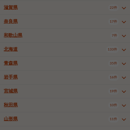
大阪市浪速区
大阪市東淀川区
4件
1件
神戸市兵庫区
神戸市長田区
2件
1件
一宮市
半田市
春日井市
3件
2件
3件
滋賀県
22件
京都府全域
京都市北区
35件
1件
大阪市生野区
大阪市阿倍野区
1件
2件
神戸市須磨区
神戸市垂水区
1件
11件
豊川市
津島市
豊田市
3件
1件
8件
京都市左京区
京都市中京区
2件
2件
奈良県
大阪市住吉区
大阪市西成区
17件
1件
1件
滋賀県全域
大津市
彦根市
22件
3件
1件
神戸市北区
神戸市中央区
4件
14件
安城市
西尾市
小牧市
5件
2件
1件
京都市下京区
京都市南区
10件
6件
大阪市鶴見区
大阪市住之江区
1件
1件
長浜市
近江八幡市
草津市
1件
2件
3件
和歌山県
神戸市西区
姫路市
尼崎市
7件
4件
7件
6件
奈良県全域
奈良市
大和高田市
稲沢市
17件
大府市
4件
知立市
1件
1件
1件
1件
京都市右京区
京都市伏見区
1件
2件
大阪市平野区
大阪市北区
2件
58件
守山市
甲賀市
湖南市
4件
2件
1件
明石市
西宮市
洲本市
6件
8件
1件
大和郡山市
橿原市
桜井市
高浜市
1件
日進市
4件
長久手市
2件
1件
2件
2件
北海道
京都市山科区
京都市西京区
133件
1件
1件
和歌山県全域
和歌山市
橋本市
7件
2件
1件
大阪市中央区
堺市堺区
13件
2件
東近江市
蒲生郡竜王町
4件
1件
芦屋市
伊丹市
豊岡市
1件
3件
1件
御所市
生駒市
香芝市
愛知郡東郷町
1件
丹羽郡扶桑町
1件
1件
6件
2件
福知山市
舞鶴市
綾部市
1件
1件
1件
御坊市
田辺市
岩出市
1件
1件
2件
堺市中区
堺市東区
堺市西区
1件
1件
2件
青森県
35件
北海道全域
札幌市中央区
133件
27件
加古川市
西脇市
宝塚市
11件
1件
2件
生駒郡斑鳩町
北葛城郡上牧町
知多郡東浦町
1件
額田郡幸田町
1件
4件
2件
宇治市
亀岡市
長岡京市
1件
2件
1件
堺市南区
堺市北区
堺市美原区
1件
2件
1件
札幌市北区
札幌市東区
19件
4件
三木市
川西市
三田市
2件
1件
1件
岩手県
16件
青森県全域
青森市
弘前市
35件
14件
7件
八幡市
2件
岸和田市
豊中市
吹田市
4件
6件
1件
札幌市白石区
札幌市豊平区
4件
8件
加西市
丹波篠山市
丹波市
1件
1件
1件
八戸市
三沢市
むつ市
9件
3件
2件
宮城県
19件
岩手県全域
盛岡市
花巻市
泉大津市
16件
高槻市
8件
守口市
1件
1件
5件
1件
札幌市西区
札幌市厚別区
17件
4件
宍粟市
加東市
たつの市
1件
2件
1件
北上市
一関市
奥州市
枚方市
2件
茨木市
1件
八尾市
4件
7件
4件
5件
秋田県
札幌市手稲区
札幌市清田区
10件
2件
5件
宮城県全域
仙台市青葉区
神崎郡福崎町
19件
揖保郡太子町
6件
1件
1件
泉佐野市
富田林市
寝屋川市
3件
2件
4件
函館市
小樽市
旭川市
4件
1件
10件
仙台市宮城野区
仙台市太白区
3件
1件
山形県
11件
秋田県全域
秋田市
大館市
10件
6件
2件
河内長野市
松原市
大東市
1件
1件
1件
釧路市
帯広市
北見市
2件
2件
4件
仙台市泉区
名取市
多賀城市
3件
1件
1件