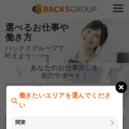
選べるお仕事や
働き方
バックスグループで
叶えよう
あなたのお仕事探しを
全力サポート！
はじめての方へ
働きたいエリアを選んでくださ
まずは相談
い
関東
働きたいエリアを選んでください