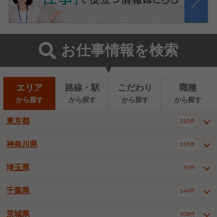
お仕事情報を検索
エリア
路線・駅
こだわり
職種
から探す
から探す
から探す
から探す
東京都
310件
神奈川県
135件
東京都全域
千代田区
310件
22件
中央区
港区
新宿区
11件
8件
27件
埼玉県
85件
神奈川県全域
横浜市西区
135件
29件
文京区
台東区
墨田区
3件
7件
9件
横浜市中区
横浜市磯子区
6件
1件
千葉県
144件
埼玉県全域
さいたま市北区
85件
2件
江東区
品川区
目黒区
6件
11件
5件
横浜市金沢区
横浜市港北区
2件
4件
さいたま市大宮区
さいたま市見沼区
10件
2件
茨城県
大田区
世田谷区
渋谷区
108件
4件
9件
22件
千葉県全域
千葉市中央区
144件
17件