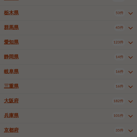
横浜市戸塚区
横浜市港南区
2件
6件
さいたま市浦和区
さいたま市緑区
3件
1件
中野区
杉並区
豊島区
2件
13件
61件
千葉市花見川区
千葉市稲毛区
4件
3件
栃木県
横浜市旭区
横浜市泉区
53件
4件
2件
茨城県全域
水戸市
日立市
108件
25件
6件
川越市
熊谷市
川口市
6件
1件
6件
北区
荒川区
板橋区
3件
1件
3件
千葉市若葉区
千葉市緑区
2件
2件
横浜市青葉区
横浜市都筑区
4件
7件
土浦市
古河市
石岡市
5件
3件
4件
群馬県
所沢市
飯能市
本庄市
45件
5件
1件
2件
栃木県全域
宇都宮市
足利市
53件
27件
2件
練馬区
足立区
葛飾区
5件
11件
5件
千葉市美浜区
市川市
船橋市
9件
9件
8件
川崎市川崎区
川崎市幸区
8件
8件
龍ケ崎市
常陸太田市
北茨城市
1件
2件
1件
東松山市
春日部市
狭山市
3件
7件
2件
佐野市
日光市
小山市
6件
1件
5件
江戸川区
八王子市
立川市
4件
8件
16件
愛知県
木更津市
松戸市
野田市
123件
7件
8件
4件
群馬県全域
前橋市
高崎市
45件
7件
16件
川崎市中原区
川崎市高津区
1件
1件
笠間市
取手市
牛久市
1件
2件
6件
羽生市
鴻巣市
深谷市
3件
2件
1件
真岡市
大田原市
那須塩原市
1件
3件
3件
武蔵野市
三鷹市
青梅市
7件
1件
1件
茂原市
成田市
佐倉市
5件
5件
1件
桐生市
伊勢崎市
太田市
1件
6件
7件
川崎市宮前区
川崎市麻生区
1件
1件
静岡県
つくば市
ひたちなか市
14件
17件
10件
愛知県全域
名古屋市千種区
123件
1件
上尾市
越谷市
蕨市
2件
5件
1件
さくら市
下野市
1件
1件
府中市（東京都）
昭島市
2件
2件
旭市
習志野市
柏市
1件
5件
15件
館林市
みどり市
1件
4件
相模原市緑区
相模原市南区
2件
2件
鹿嶋市
守谷市
那珂市
1件
4件
2件
名古屋市東区
名古屋市西区
1件
7件
戸田市
入間市
朝霞市
2件
3件
1件
岐阜県
河内郡上三川町
下都賀郡壬生町
16件
2件
1件
静岡県全域
静岡市葵区
調布市
14件
町田市
国分寺市
3件
4件
9件
2件
市原市
流山市
八千代市
7件
6件
1件
北群馬郡吉岡町
邑楽郡千代田町
2件
1件
横須賀市
平塚市
鎌倉市
3件
13件
3件
稲敷市
神栖市
鉾田市
1件
10件
2件
名古屋市中村区
名古屋市中区
22件
3件
志木市
久喜市
富士見市
1件
3件
2件
静岡市駿河区
富士市
藤枝市
清瀬市
3件
東久留米市
1件
多摩市
1件
2件
1件
1件
鴨川市
鎌ケ谷市
君津市
2件
1件
1件
三重県
16件
岐阜県全域
岐阜市
大垣市
藤沢市
16件
茅ヶ崎市
4件
秦野市
4件
13件
2件
1件
つくばみらい市
小美玉市
3件
1件
名古屋市昭和区
名古屋市瑞穂区
1件
1件
三郷市
蓮田市
坂戸市
3件
1件
2件
駿東郡清水町
浜松市中央区
稲城市
1件
5件
2件
浦安市
四街道市
印西市
3件
1件
9件
高山市
多治見市
羽島市
厚木市
1件
大和市
1件
伊勢原市
1件
2件
2件
2件
稲敷郡阿見町
1件
大阪府
名古屋市中川区
名古屋市港区
182件
1件
4件
三重県全域
津市
四日市市
幸手市
16件
児玉郡上里町
3件
2件
1件
1件
白井市
富里市
山武市
2件
2件
2件
土岐市
各務原市
可児市
海老名市
1件
座間市
1件
1件
1件
2件
名古屋市南区
名古屋市守山区
2件
1件
桑名市
鈴鹿市
員弁郡東員町
2件
6件
1件
兵庫県
101件
大阪府全域
大阪市西区
いすみ市
182件
長生郡長生村
2件
1件
1件
本巣市
本巣郡北方町
1件
1件
名古屋市緑区
名古屋市名東区
5件
1件
多気郡明和町
2件
大阪市港区
大阪市天王寺区
1件
1件
京都府
35件
兵庫県全域
神戸市東灘区
101件
4件
名古屋市天白区
豊橋市
岡崎市
1件
6件
16件