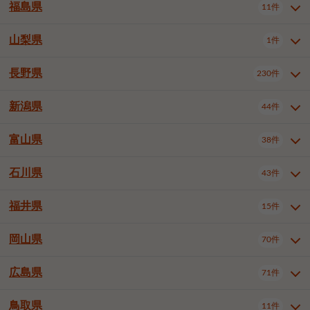
大仙市
2件
福島県
11件
和泉市
箕面市
柏原市
12件
5件
1件
山形県全域
山形市
米沢市
11件
5件
1件
岩見沢市
網走市
苫小牧市
3件
1件
3件
柴田郡大河原町
宮城郡利府町
1件
1件
羽曳野市
門真市
摂津市
2件
3件
1件
鶴岡市
新庄市
上山市
1件
1件
2件
江別市
紋別市
千歳市
3件
1件
2件
山梨県
富谷市
1件
2件
福島県全域
福島市
会津若松市
11件
3件
1件
高石市
藤井寺市
東大阪市
1件
1件
7件
天童市
1件
恵庭市
北広島市
紋別郡遠軽町
3件
1件
1件
郡山市
いわき市
5件
2件
長野県
230件
山梨県全域
中巨摩郡昭和町
1件
1件
泉南市
四條畷市
大阪狭山市
1件
2件
1件
釧路郡釧路町
厚岸郡厚岸町
1件
1件
新潟県
44件
長野県全域
長野市
松本市
230件
63件
40件
上田市
岡谷市
飯田市
19件
3件
20件
富山県
38件
新潟県全域
新潟市東区
44件
2件
諏訪市
須坂市
小諸市
5件
13件
4件
新潟市中央区
新潟市江南区
11件
3件
石川県
43件
富山県全域
富山市
高岡市
38件
27件
5件
伊那市
駒ヶ根市
中野市
6件
6件
2件
新潟市西区
長岡市
柏崎市
4件
11件
1件
砺波市
小矢部市
射水市
1件
2件
3件
福井県
大町市
飯山市
茅野市
15件
1件
5件
2件
石川県全域
金沢市
小松市
43件
22件
4件
新発田市
小千谷市
見附市
3件
1件
1件
塩尻市
佐久市
千曲市
2件
12件
4件
白山市
野々市市
4件
13件
岡山県
燕市
上越市
佐渡市
70件
3件
3件
1件
福井県全域
福井市
越前市
15件
12件
3件
安曇野市
北佐久郡軽井沢町
2件
4件
広島県
71件
岡山県全域
岡山市北区
70件
27件
諏訪郡下諏訪町
諏訪郡富士見町
1件
1件
岡山市中区
岡山市東区
6件
2件
上伊那郡箕輪町
上伊那郡宮田村
2件
1件
鳥取県
11件
広島県全域
広島市中区
71件
24件