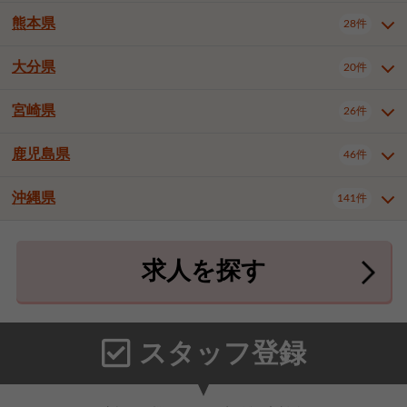
北九州市八幡東区
北九州市八幡西区
3件
3件
熊本県
28件
長崎県全域
長崎市
佐世保市
16件
4件
6件
福岡市東区
福岡市博多区
4件
17件
島原市
諫早市
大村市
1件
2件
1件
大分県
福岡市中央区
福岡市西区
20件
9件
3件
熊本県全域
熊本市中央区
28件
7件
西彼杵郡時津町
2件
福岡市城南区
福岡市早良区
1件
2件
熊本市西区
熊本市南区
1件
2件
宮崎県
26件
大分県全域
大分市
別府市
20件
16件
1件
大牟田市
久留米市
直方市
2件
6件
1件
熊本市北区
八代市
人吉市
1件
1件
2件
中津市
3件
鹿児島県
46件
宮崎県全域
宮崎市
都城市
26件
14件
9件
飯塚市
田川市
八女市
1件
3件
1件
荒尾市
山鹿市
菊池市
2件
1件
1件
延岡市
日南市
日向市
1件
1件
1件
行橋市
中間市
小郡市
2件
1件
3件
沖縄県
宇土市
宇城市
天草市
141件
1件
1件
1件
鹿児島県全域
鹿児島市
46件
25件
筑紫野市
春日市
大野城市
3件
4件
1件
合志市
菊池郡菊陽町
1件
4件
鹿屋市
阿久根市
出水市
6件
1件
3件
沖縄県全域
那覇市
宜野湾市
141件
32件
7件
宗像市
太宰府市
福津市
1件
1件
1件
上益城郡御船町
2件
求人を探す
薩摩川内市
日置市
曽於市
4件
1件
1件
石垣市
浦添市
名護市
2件
24件
6件
糟屋郡志免町
糟屋郡新宮町
4件
2件
霧島市
南さつま市
姶良市
3件
1件
1件
糸満市
沖縄市
豊見城市
3件
8件
9件
糟屋郡久山町
那珂川市
3件
1件
うるま市
宮古島市
南城市
18件
2件
3件
スタッフ登録
国頭郡本部町
国頭郡金武町
1件
2件
中頭郡読谷村
中頭郡北谷町
3件
6件