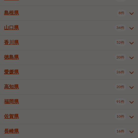
岡山市南区
倉敷市
津山市
6件
19件
7件
下伊那郡喬木村
木曽郡木曽町
1件
5件
広島市南区
広島市西区
10件
4件
島根県
8件
鳥取県全域
鳥取市
米子市
11件
2件
5件
笠岡市
総社市
瀬戸内市
1件
1件
1件
東筑摩郡麻績村
東筑摩郡山形村
1件
4件
広島市安佐南区
呉市
三原市
6件
2件
4件
倉吉市
西伯郡日吉津村
1件
3件
山口県
34件
島根県全域
松江市
出雲市
埴科郡坂城町
8件
5件
3件
1件
尾道市
福山市
東広島市
1件
12件
4件
香川県
廿日市市
安芸郡府中町
52件
1件
2件
山口県全域
下関市
宇部市
34件
7件
2件
安芸郡海田町
1件
山口市
防府市
下松市
9件
1件
6件
徳島県
20件
香川県全域
高松市
丸亀市
52件
41件
6件
岩国市
柳井市
周南市
4件
1件
1件
観音寺市
さぬき市
三豊市
1件
1件
1件
愛媛県
26件
徳島県全域
徳島市
阿南市
20件
13件
4件
山陽小野田市
3件
綾歌郡綾川町
2件
海部郡美波町
板野郡藍住町
1件
2件
高知県
20件
愛媛県全域
松山市
今治市
26件
13件
3件
宇和島市
新居浜市
西条市
1件
4件
1件
福岡県
91件
高知県全域
高知市
土佐市
20件
19件
1件
大洲市
四国中央市
東温市
1件
2件
1件
佐賀県
10件
福岡県全域
北九州市若松区
91件
2件
北九州市小倉北区
北九州市小倉南区
3件
3件
長崎県
16件
佐賀県全域
佐賀市
唐津市
10件
9件
1件