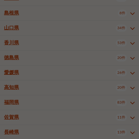
岡山市南区
倉敷市
津山市
6件
19件
7件
下伊那郡喬木村
木曽郡木曽町
1件
5件
広島市南区
広島市西区
10件
4件
島根県
8件
鳥取県全域
鳥取市
米子市
11件
2件
5件
笠岡市
総社市
瀬戸内市
1件
1件
1件
東筑摩郡麻績村
東筑摩郡山形村
1件
4件
広島市安佐南区
呉市
三原市
6件
2件
4件
倉吉市
西伯郡日吉津村
1件
3件
山口県
34件
島根県全域
松江市
出雲市
埴科郡坂城町
8件
5件
3件
1件
尾道市
福山市
東広島市
1件
12件
4件
香川県
廿日市市
安芸郡府中町
53件
1件
2件
山口県全域
下関市
宇部市
34件
7件
2件
安芸郡海田町
1件
山口市
防府市
下松市
9件
1件
6件
徳島県
20件
香川県全域
高松市
丸亀市
53件
42件
6件
岩国市
柳井市
周南市
4件
1件
1件
観音寺市
さぬき市
三豊市
1件
1件
1件
愛媛県
26件
徳島県全域
徳島市
阿南市
20件
13件
4件
山陽小野田市
3件
綾歌郡綾川町
2件
海部郡美波町
板野郡藍住町
1件
2件
高知県
20件
愛媛県全域
松山市
今治市
26件
13件
3件
宇和島市
新居浜市
西条市
1件
4件
1件
福岡県
83件
高知県全域
高知市
土佐市
20件
19件
1件
大洲市
四国中央市
東温市
1件
2件
1件
佐賀県
11件
福岡県全域
北九州市若松区
83件
1件
北九州市小倉北区
北九州市小倉南区
3件
3件
長崎県
13件
佐賀県全域
佐賀市
唐津市
11件
9件
1件