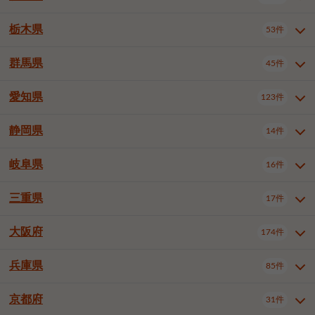
横浜市戸塚区
横浜市港南区
2件
6件
さいたま市浦和区
さいたま市緑区
3件
1件
杉並区
豊島区
北区
12件
60件
4件
千葉市花見川区
千葉市稲毛区
4件
3件
栃木県
横浜市旭区
横浜市泉区
53件
4件
2件
茨城県全域
水戸市
日立市
108件
25件
6件
川越市
熊谷市
川口市
6件
1件
7件
荒川区
板橋区
練馬区
1件
3件
5件
千葉市若葉区
千葉市緑区
2件
2件
横浜市青葉区
横浜市都筑区
4件
7件
土浦市
古河市
石岡市
5件
3件
4件
群馬県
所沢市
飯能市
本庄市
45件
5件
1件
2件
栃木県全域
宇都宮市
足利市
53件
27件
2件
足立区
葛飾区
江戸川区
11件
6件
4件
千葉市美浜区
市川市
船橋市
9件
9件
8件
川崎市川崎区
川崎市幸区
8件
8件
龍ケ崎市
常陸太田市
北茨城市
1件
2件
1件
東松山市
春日部市
狭山市
3件
7件
2件
佐野市
日光市
小山市
6件
1件
5件
八王子市
立川市
武蔵野市
8件
16件
7件
愛知県
木更津市
松戸市
野田市
123件
7件
8件
4件
群馬県全域
前橋市
高崎市
45件
7件
16件
川崎市中原区
川崎市高津区
1件
1件
笠間市
取手市
牛久市
1件
2件
6件
羽生市
鴻巣市
深谷市
3件
2件
1件
真岡市
大田原市
那須塩原市
1件
3件
3件
三鷹市
青梅市
1件
1件
茂原市
成田市
佐倉市
5件
5件
1件
桐生市
伊勢崎市
太田市
1件
6件
7件
川崎市宮前区
川崎市麻生区
1件
1件
静岡県
つくば市
ひたちなか市
14件
17件
10件
愛知県全域
名古屋市千種区
123件
1件
上尾市
越谷市
蕨市
2件
5件
1件
さくら市
下野市
1件
1件
府中市（東京都）
昭島市
2件
2件
旭市
習志野市
柏市
1件
5件
15件
館林市
みどり市
1件
4件
相模原市緑区
相模原市南区
2件
2件
鹿嶋市
守谷市
那珂市
1件
4件
2件
名古屋市東区
名古屋市西区
1件
7件
戸田市
入間市
朝霞市
3件
3件
1件
岐阜県
河内郡上三川町
下都賀郡壬生町
16件
2件
1件
静岡県全域
静岡市葵区
調布市
14件
町田市
小平市
3件
5件
9件
1件
市原市
流山市
八千代市
7件
6件
1件
北群馬郡吉岡町
邑楽郡千代田町
2件
1件
横須賀市
平塚市
鎌倉市
3件
13件
3件
稲敷市
神栖市
鉾田市
1件
10件
2件
名古屋市中村区
名古屋市中区
22件
3件
志木市
久喜市
富士見市
1件
3件
2件
静岡市駿河区
富士市
藤枝市
国分寺市
3件
清瀬市
1件
東久留米市
1件
2件
2件
1件
鴨川市
鎌ケ谷市
君津市
2件
1件
1件
三重県
17件
岐阜県全域
岐阜市
大垣市
藤沢市
16件
茅ヶ崎市
4件
秦野市
4件
13件
2件
1件
つくばみらい市
小美玉市
3件
1件
名古屋市昭和区
名古屋市瑞穂区
1件
1件
三郷市
蓮田市
坂戸市
3件
1件
2件
駿東郡清水町
浜松市中央区
多摩市
1件
稲城市
5件
1件
3件
浦安市
四街道市
印西市
3件
1件
9件
高山市
多治見市
羽島市
厚木市
1件
大和市
1件
伊勢原市
1件
2件
2件
2件
稲敷郡阿見町
1件
大阪府
名古屋市中川区
名古屋市港区
174件
1件
4件
三重県全域
津市
四日市市
幸手市
17件
児玉郡上里町
3件
2件
1件
1件
白井市
富里市
山武市
2件
2件
2件
土岐市
各務原市
可児市
海老名市
1件
座間市
1件
1件
1件
2件
名古屋市南区
名古屋市守山区
2件
1件
桑名市
鈴鹿市
員弁郡東員町
3件
6件
1件
兵庫県
85件
大阪府全域
大阪市西区
いすみ市
174件
長生郡長生村
2件
1件
1件
本巣市
本巣郡北方町
1件
1件
名古屋市緑区
名古屋市名東区
5件
1件
多気郡明和町
2件
大阪市港区
大阪市天王寺区
1件
1件
京都府
31件
兵庫県全域
神戸市東灘区
85件
4件
名古屋市天白区
豊橋市
岡崎市
1件
6件
16件