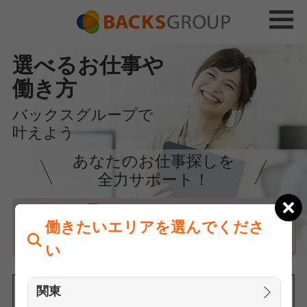
選べるお仕事や
働き方
バックスグループで
叶えよう
あなたのお仕事探しを
全力サポート！
はじめての方へ
働きたいエリアを選んでくださ
まずは相談
い
関東
働きたいエリアを選んでください