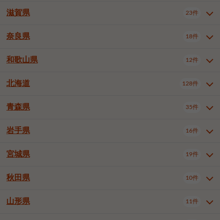
大阪市浪速区
大阪市生野区
5件
1件
神戸市兵庫区
神戸市長田区
3件
1件
一宮市
半田市
春日井市
3件
2件
3件
滋賀県
23件
京都府全域
京都市北区
31件
1件
大阪市城東区
大阪市阿倍野区
1件
2件
神戸市須磨区
神戸市垂水区
1件
9件
豊川市
津島市
豊田市
3件
1件
8件
京都市左京区
京都市中京区
2件
1件
奈良県
大阪市住吉区
大阪市西成区
18件
1件
1件
滋賀県全域
大津市
彦根市
23件
3件
1件
神戸市北区
神戸市中央区
4件
12件
安城市
西尾市
小牧市
5件
2件
1件
京都市下京区
京都市南区
10件
6件
大阪市住之江区
大阪市平野区
1件
1件
長浜市
近江八幡市
草津市
1件
1件
5件
和歌山県
神戸市西区
姫路市
尼崎市
12件
4件
6件
3件
奈良県全域
奈良市
大和高田市
稲沢市
18件
大府市
4件
知立市
1件
1件
1件
1件
京都市右京区
京都市伏見区
1件
2件
大阪市北区
大阪市中央区
58件
12件
守山市
甲賀市
湖南市
3件
2件
1件
明石市
西宮市
芦屋市
4件
7件
1件
大和郡山市
橿原市
桜井市
高浜市
1件
日進市
4件
長久手市
2件
1件
2件
2件
北海道
京都市山科区
京都市西京区
128件
1件
1件
和歌山県全域
和歌山市
海南市
12件
5件
1件
堺市堺区
堺市中区
堺市東区
1件
1件
2件
高島市
東近江市
蒲生郡竜王町
1件
4件
1件
伊丹市
加古川市
西脇市
3件
9件
1件
御所市
生駒市
香芝市
愛知郡東郷町
1件
丹羽郡扶桑町
2件
1件
6件
2件
宇治市
亀岡市
長岡京市
1件
2件
1件
橋本市
有田市
御坊市
1件
1件
1件
堺市西区
堺市北区
堺市美原区
2件
2件
1件
青森県
35件
北海道全域
札幌市中央区
128件
23件
宝塚市
三木市
川西市
2件
2件
1件
生駒郡斑鳩町
北葛城郡上牧町
知多郡東浦町
1件
額田郡幸田町
1件
4件
2件
八幡市
2件
岩出市
3件
岸和田市
豊中市
吹田市
4件
5件
1件
札幌市北区
札幌市東区
19件
4件
三田市
加西市
丹波篠山市
1件
1件
1件
岩手県
16件
青森県全域
青森市
弘前市
35件
14件
7件
泉大津市
高槻市
守口市
1件
5件
1件
札幌市白石区
札幌市豊平区
4件
8件
加東市
たつの市
神崎郡福崎町
2件
1件
1件
八戸市
三沢市
むつ市
9件
3件
2件
宮城県
19件
岩手県全域
盛岡市
花巻市
枚方市
16件
茨木市
8件
八尾市
1件
5件
4件
3件
札幌市西区
札幌市厚別区
16件
4件
揖保郡太子町
1件
北上市
一関市
奥州市
泉佐野市
2件
富田林市
1件
寝屋川市
4件
3件
2件
4件
秋田県
札幌市手稲区
札幌市清田区
10件
2件
5件
宮城県全域
仙台市青葉区
19件
6件
河内長野市
松原市
大東市
1件
1件
1件
函館市
小樽市
旭川市
4件
1件
10件
仙台市宮城野区
仙台市太白区
3件
1件
山形県
11件
秋田県全域
秋田市
大館市
10件
6件
2件
和泉市
箕面市
柏原市
11件
5件
1件
釧路市
帯広市
北見市
2件
2件
4件
仙台市泉区
名取市
多賀城市
3件
1件
1件