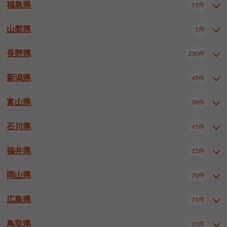
大仙市
2件
福島県
11件
羽曳野市
門真市
摂津市
2件
3件
1件
山形県全域
山形市
米沢市
11件
5件
1件
岩見沢市
網走市
苫小牧市
3件
1件
3件
柴田郡大河原町
宮城郡利府町
1件
1件
高石市
藤井寺市
東大阪市
1件
1件
7件
鶴岡市
新庄市
上山市
1件
1件
2件
江別市
紋別市
千歳市
3件
1件
2件
山梨県
富谷市
1件
2件
福島県全域
福島市
会津若松市
11件
3件
1件
泉南市
四條畷市
大阪狭山市
2件
2件
1件
天童市
1件
恵庭市
北広島市
紋別郡遠軽町
3件
1件
1件
郡山市
いわき市
5件
2件
長野県
230件
山梨県全域
中巨摩郡昭和町
1件
1件
釧路郡釧路町
厚岸郡厚岸町
1件
1件
新潟県
45件
長野県全域
長野市
松本市
230件
63件
40件
上田市
岡谷市
飯田市
19件
3件
20件
富山県
38件
新潟県全域
新潟市東区
45件
2件
諏訪市
須坂市
小諸市
5件
13件
4件
新潟市中央区
新潟市江南区
12件
3件
石川県
45件
富山県全域
富山市
高岡市
38件
27件
5件
伊那市
駒ヶ根市
中野市
6件
6件
2件
新潟市西区
長岡市
柏崎市
4件
11件
1件
砺波市
小矢部市
射水市
1件
2件
3件
福井県
大町市
飯山市
茅野市
15件
1件
5件
2件
石川県全域
金沢市
小松市
45件
22件
4件
新発田市
小千谷市
見附市
3件
1件
1件
塩尻市
佐久市
千曲市
2件
12件
4件
白山市
野々市市
6件
13件
岡山県
燕市
上越市
佐渡市
70件
3件
3件
1件
福井県全域
福井市
越前市
15件
12件
3件
安曇野市
北佐久郡軽井沢町
2件
4件
広島県
71件
岡山県全域
岡山市北区
70件
27件
諏訪郡下諏訪町
諏訪郡富士見町
1件
1件
岡山市中区
岡山市東区
6件
2件
上伊那郡箕輪町
上伊那郡宮田村
2件
1件
鳥取県
11件
広島県全域
広島市中区
71件
24件