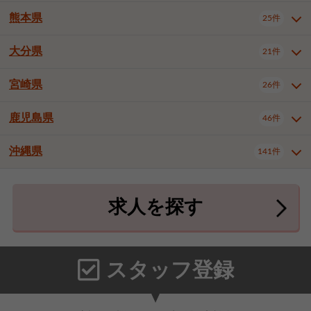
北九州市八幡東区
北九州市八幡西区
3件
3件
武雄市
1件
熊本県
25件
長崎県全域
長崎市
佐世保市
13件
3件
5件
福岡市東区
福岡市博多区
4件
16件
島原市
諫早市
大村市
1件
1件
1件
大分県
福岡市中央区
福岡市西区
21件
8件
3件
熊本県全域
熊本市中央区
25件
7件
西彼杵郡時津町
2件
福岡市城南区
福岡市早良区
1件
2件
熊本市西区
熊本市南区
1件
2件
宮崎県
26件
大分県全域
大分市
別府市
21件
17件
1件
大牟田市
久留米市
直方市
2件
7件
1件
熊本市北区
八代市
人吉市
1件
2件
1件
中津市
3件
鹿児島県
46件
宮崎県全域
宮崎市
都城市
26件
14件
9件
飯塚市
田川市
八女市
1件
1件
1件
荒尾市
宇土市
宇城市
2件
1件
1件
延岡市
日南市
日向市
1件
1件
1件
行橋市
小郡市
筑紫野市
2件
3件
3件
沖縄県
合志市
菊池郡菊陽町
141件
1件
4件
鹿児島県全域
鹿児島市
46件
25件
春日市
大野城市
宗像市
3件
1件
1件
上益城郡御船町
2件
鹿屋市
阿久根市
出水市
6件
1件
3件
沖縄県全域
那覇市
宜野湾市
141件
32件
7件
太宰府市
福津市
糟屋郡志免町
1件
1件
3件
求人を探す
薩摩川内市
日置市
曽於市
4件
1件
1件
石垣市
浦添市
名護市
2件
24件
6件
糟屋郡新宮町
糟屋郡久山町
2件
2件
霧島市
南さつま市
姶良市
3件
1件
1件
糸満市
沖縄市
豊見城市
3件
8件
9件
那珂川市
1件
うるま市
宮古島市
南城市
18件
2件
3件
スタッフ登録
国頭郡本部町
国頭郡金武町
1件
2件
中頭郡読谷村
中頭郡北谷町
3件
6件