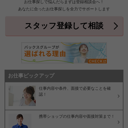
お仕事探しで悩んだらまずは登録相談会へ！
あなたに合ったお仕事探しを全力でサポートします
中頭郡北中城村
中頭郡中城村
7件
2件
中頭郡西原町
島尻郡与那原町
2件
1件
スタッフ登録して相談
島尻郡南風原町
3件
お仕事ピックアップ
仕事内容や条件、面接で必要なことを確
認！
携帯ショップの仕事内容や面接対策まで！