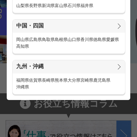
山梨県
長野県
新潟県
富山県
石川県
福井県
中国・四国
岡山県
広島県
鳥取県
島根県
山口県
香川県
徳島県
愛媛県
高知県
九州・沖縄
家電量販店の派遣・バイト求人
家電量販店で働くメリットをご紹介！
福岡県
佐賀県
長崎県
熊本県
大分県
宮崎県
鹿児島県
沖縄県
お役立ち情報コラム