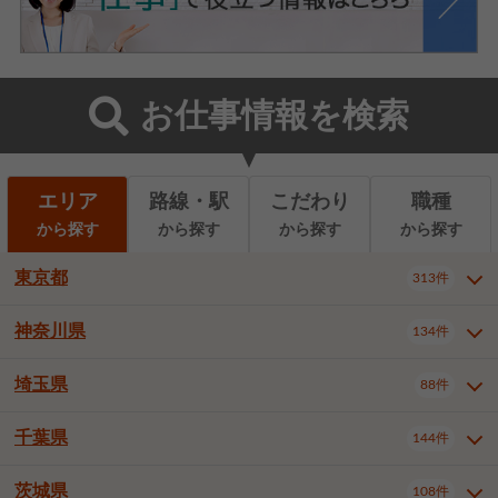
お仕事情報を検索
エリア
路線・駅
こだわり
職種
から探す
から探す
から探す
から探す
東京都
313件
神奈川県
134件
東京都全域
千代田区
中央区
313件
22件
9件
港区
新宿区
文京区
8件
26件
2件
埼玉県
88件
神奈川県全域
横浜市西区
134件
28件
台東区
墨田区
江東区
8件
9件
7件
横浜市中区
横浜市磯子区
6件
1件
千葉県
144件
埼玉県全域
さいたま市北区
88件
3件
品川区
目黒区
大田区
12件
5件
5件
横浜市金沢区
横浜市港北区
2件
4件
さいたま市大宮区
さいたま市見沼区
10件
2件
茨城県
世田谷区
渋谷区
中野区
108件
9件
22件
2件
千葉県全域
千葉市中央区
144件
17件