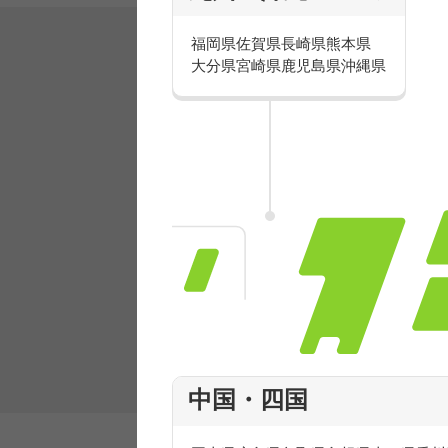
福岡県
佐賀県
長崎県
熊本県
大分県
宮崎県
鹿児島県
沖縄県
有名ブランドで楽しく働こう
人気を誇るブランドで 販売&店舗運営ス
フ積極採用中！
中国・四国