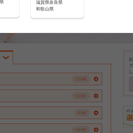
県
滋賀県
奈良県
和歌山県
お
プ
し
310件
135件
85件
144件