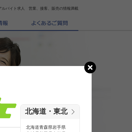
アルバイト求人 営業、接客、販売の情報満載
北海道・東北
の
求人を探す
北海道
青森県
岩手県