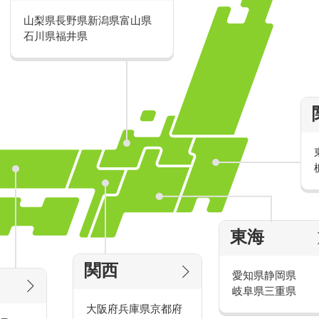
山梨県
長野県
新潟県
富山県
派遣・アルバイトのおすすめ求人特
石川県
福井県
家電量販店の派遣・バイト求人
東海
タッ
家電量販店で働くメリットをご紹介！
官
関西
愛知県
静岡県
岐阜県
三重県
大阪府
兵庫県
京都府