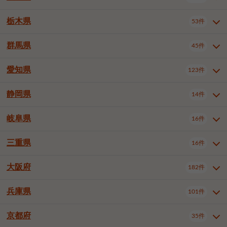
横浜市戸塚区
横浜市港南区
2件
6件
さいたま市浦和区
さいたま市緑区
3件
1件
中野区
杉並区
豊島区
2件
13件
61件
千葉市花見川区
千葉市稲毛区
4件
3件
栃木県
横浜市旭区
横浜市泉区
53件
4件
2件
茨城県全域
水戸市
日立市
108件
25件
6件
川越市
熊谷市
川口市
6件
1件
6件
北区
荒川区
板橋区
3件
1件
3件
千葉市若葉区
千葉市緑区
2件
2件
横浜市青葉区
横浜市都筑区
4件
7件
土浦市
古河市
石岡市
5件
3件
4件
群馬県
所沢市
飯能市
本庄市
45件
5件
1件
2件
栃木県全域
宇都宮市
足利市
53件
27件
2件
練馬区
足立区
葛飾区
5件
11件
5件
千葉市美浜区
市川市
船橋市
9件
9件
8件
川崎市川崎区
川崎市幸区
8件
8件
龍ケ崎市
常陸太田市
北茨城市
1件
2件
1件
東松山市
春日部市
狭山市
3件
7件
2件
佐野市
日光市
小山市
6件
1件
5件
江戸川区
八王子市
立川市
4件
8件
16件
愛知県
木更津市
松戸市
野田市
123件
7件
8件
4件
群馬県全域
前橋市
高崎市
45件
7件
16件
川崎市中原区
川崎市高津区
1件
1件
笠間市
取手市
牛久市
1件
2件
6件
羽生市
鴻巣市
深谷市
3件
2件
1件
真岡市
大田原市
那須塩原市
1件
3件
3件
武蔵野市
三鷹市
青梅市
7件
1件
1件
茂原市
成田市
佐倉市
5件
5件
1件
桐生市
伊勢崎市
太田市
1件
6件
7件
川崎市宮前区
川崎市麻生区
1件
1件
静岡県
つくば市
ひたちなか市
14件
17件
10件
愛知県全域
名古屋市千種区
123件
1件
上尾市
越谷市
蕨市
2件
5件
1件
さくら市
下野市
1件
1件
府中市（東京都）
昭島市
2件
2件
旭市
習志野市
柏市
1件
5件
15件
館林市
みどり市
1件
4件
相模原市緑区
相模原市南区
2件
2件
鹿嶋市
守谷市
那珂市
1件
4件
2件
名古屋市東区
名古屋市西区
1件
7件
戸田市
入間市
朝霞市
2件
3件
1件
岐阜県
河内郡上三川町
下都賀郡壬生町
16件
2件
1件
静岡県全域
静岡市葵区
調布市
14件
町田市
国分寺市
3件
4件
9件
2件
市原市
流山市
八千代市
7件
6件
1件
北群馬郡吉岡町
邑楽郡千代田町
2件
1件
横須賀市
平塚市
鎌倉市
3件
13件
3件
稲敷市
神栖市
鉾田市
1件
10件
2件
名古屋市中村区
名古屋市中区
22件
3件
志木市
久喜市
富士見市
1件
3件
2件
静岡市駿河区
富士市
藤枝市
清瀬市
3件
東久留米市
1件
多摩市
1件
2件
1件
1件
鴨川市
鎌ケ谷市
君津市
2件
1件
1件
三重県
16件
岐阜県全域
岐阜市
大垣市
藤沢市
16件
茅ヶ崎市
4件
秦野市
4件
13件
2件
1件
つくばみらい市
小美玉市
3件
1件
名古屋市昭和区
名古屋市瑞穂区
1件
1件
三郷市
蓮田市
坂戸市
3件
1件
2件
駿東郡清水町
浜松市中央区
稲城市
1件
5件
2件
浦安市
四街道市
印西市
3件
1件
9件
高山市
多治見市
羽島市
厚木市
1件
大和市
1件
伊勢原市
1件
2件
2件
2件
稲敷郡阿見町
1件
大阪府
名古屋市中川区
名古屋市港区
182件
1件
4件
三重県全域
津市
四日市市
幸手市
16件
児玉郡上里町
3件
2件
1件
1件
白井市
富里市
山武市
2件
2件
2件
土岐市
各務原市
可児市
海老名市
1件
座間市
1件
1件
1件
2件
名古屋市南区
名古屋市守山区
2件
1件
桑名市
鈴鹿市
員弁郡東員町
2件
6件
1件
兵庫県
101件
大阪府全域
大阪市西区
いすみ市
182件
長生郡長生村
2件
1件
1件
本巣市
本巣郡北方町
1件
1件
名古屋市緑区
名古屋市名東区
5件
1件
多気郡明和町
2件
大阪市港区
大阪市天王寺区
1件
1件
京都府
35件
兵庫県全域
神戸市東灘区
101件
4件
名古屋市天白区
豊橋市
岡崎市
1件
6件
16件