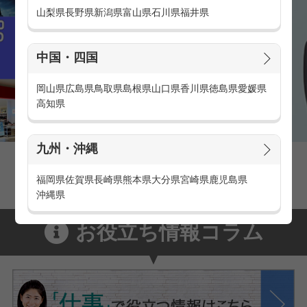
山梨県
長野県
新潟県
富山県
石川県
福井県
中国・四国
岡山県
広島県
鳥取県
島根県
山口県
香川県
徳島県
愛媛県
高知県
九州・沖縄
家電量販店の派遣・バイト求人
家電量販店で働くメリットをご紹介！
福岡県
佐賀県
長崎県
熊本県
大分県
宮崎県
鹿児島県
沖縄県
お役立ち情報コラム