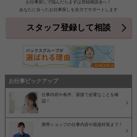
お仕事探しで悩んだらまずは登録相談会へ！
あなたに合ったお仕事探しを全力でサポートします
中頭郡北中城村
中頭郡中城村
7件
2件
中頭郡西原町
島尻郡与那原町
2件
1件
スタッフ登録して相談
島尻郡南風原町
3件
お仕事ピックアップ
仕事内容や条件、面接で必要なことを確
認！
携帯ショップの仕事内容や面接対策まで！