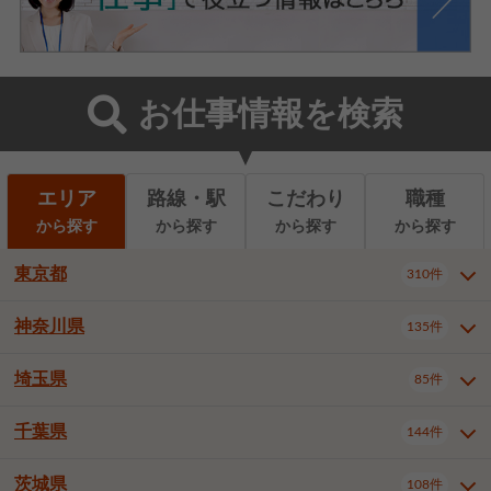
お仕事情報を検索
エリア
路線・駅
こだわり
職種
から探す
から探す
から探す
から探す
東京都
310件
神奈川県
135件
東京都全域
千代田区
310件
22件
中央区
港区
新宿区
11件
8件
27件
埼玉県
85件
神奈川県全域
横浜市西区
135件
29件
文京区
台東区
墨田区
3件
7件
9件
横浜市中区
横浜市磯子区
6件
1件
千葉県
144件
埼玉県全域
さいたま市北区
85件
2件
江東区
品川区
目黒区
6件
11件
5件
横浜市金沢区
横浜市港北区
2件
4件
さいたま市大宮区
さいたま市見沼区
10件
2件
茨城県
大田区
世田谷区
渋谷区
108件
4件
9件
22件
千葉県全域
千葉市中央区
144件
17件