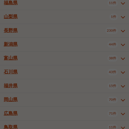
大仙市
2件
福島県
11件
和泉市
箕面市
柏原市
12件
5件
1件
山形県全域
山形市
米沢市
11件
5件
1件
岩見沢市
網走市
苫小牧市
3件
1件
3件
柴田郡大河原町
宮城郡利府町
1件
1件
羽曳野市
門真市
摂津市
2件
3件
1件
鶴岡市
新庄市
上山市
1件
1件
2件
江別市
紋別市
千歳市
3件
1件
2件
山梨県
富谷市
1件
2件
福島県全域
福島市
会津若松市
11件
3件
1件
高石市
藤井寺市
東大阪市
1件
1件
7件
天童市
1件
恵庭市
北広島市
紋別郡遠軽町
3件
1件
1件
郡山市
いわき市
5件
2件
長野県
230件
山梨県全域
中巨摩郡昭和町
1件
1件
泉南市
四條畷市
大阪狭山市
1件
2件
1件
釧路郡釧路町
厚岸郡厚岸町
1件
1件
新潟県
44件
長野県全域
長野市
松本市
230件
63件
40件
上田市
岡谷市
飯田市
19件
3件
20件
富山県
38件
新潟県全域
新潟市東区
44件
2件
諏訪市
須坂市
小諸市
5件
13件
4件
新潟市中央区
新潟市江南区
11件
3件
石川県
43件
富山県全域
富山市
高岡市
38件
27件
5件
伊那市
駒ヶ根市
中野市
6件
6件
2件
新潟市西区
長岡市
柏崎市
4件
11件
1件
砺波市
小矢部市
射水市
1件
2件
3件
福井県
大町市
飯山市
茅野市
15件
1件
5件
2件
石川県全域
金沢市
小松市
43件
22件
4件
新発田市
小千谷市
見附市
3件
1件
1件
塩尻市
佐久市
千曲市
2件
12件
4件
白山市
野々市市
4件
13件
岡山県
燕市
上越市
佐渡市
70件
3件
3件
1件
福井県全域
福井市
越前市
15件
12件
3件
安曇野市
北佐久郡軽井沢町
2件
4件
広島県
71件
岡山県全域
岡山市北区
70件
27件
諏訪郡下諏訪町
諏訪郡富士見町
1件
1件
岡山市中区
岡山市東区
6件
2件
上伊那郡箕輪町
上伊那郡宮田村
2件
1件
鳥取県
11件
広島県全域
広島市中区
71件
24件