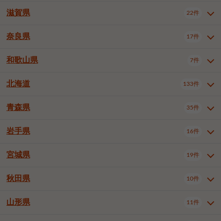
大阪市浪速区
大阪市東淀川区
4件
1件
神戸市兵庫区
神戸市長田区
2件
1件
一宮市
半田市
春日井市
3件
2件
3件
滋賀県
22件
京都府全域
京都市北区
35件
1件
大阪市生野区
大阪市阿倍野区
1件
2件
神戸市須磨区
神戸市垂水区
1件
11件
豊川市
津島市
豊田市
3件
1件
8件
京都市左京区
京都市中京区
2件
2件
奈良県
大阪市住吉区
大阪市西成区
17件
1件
1件
滋賀県全域
大津市
彦根市
22件
3件
1件
神戸市北区
神戸市中央区
4件
14件
安城市
西尾市
小牧市
5件
2件
1件
京都市下京区
京都市南区
10件
6件
大阪市鶴見区
大阪市住之江区
1件
1件
長浜市
近江八幡市
草津市
1件
2件
3件
和歌山県
神戸市西区
姫路市
尼崎市
7件
4件
7件
6件
奈良県全域
奈良市
大和高田市
稲沢市
17件
大府市
4件
知立市
1件
1件
1件
1件
京都市右京区
京都市伏見区
1件
2件
大阪市平野区
大阪市北区
2件
58件
守山市
甲賀市
湖南市
4件
2件
1件
明石市
西宮市
洲本市
6件
8件
1件
大和郡山市
橿原市
桜井市
高浜市
1件
日進市
4件
長久手市
2件
1件
2件
2件
北海道
京都市山科区
京都市西京区
133件
1件
1件
和歌山県全域
和歌山市
橋本市
7件
2件
1件
大阪市中央区
堺市堺区
13件
2件
東近江市
蒲生郡竜王町
4件
1件
芦屋市
伊丹市
豊岡市
1件
3件
1件
御所市
生駒市
香芝市
愛知郡東郷町
1件
丹羽郡扶桑町
1件
1件
6件
2件
福知山市
舞鶴市
綾部市
1件
1件
1件
御坊市
田辺市
岩出市
1件
1件
2件
堺市中区
堺市東区
堺市西区
1件
1件
2件
青森県
35件
北海道全域
札幌市中央区
133件
27件
加古川市
西脇市
宝塚市
11件
1件
2件
生駒郡斑鳩町
北葛城郡上牧町
知多郡東浦町
1件
額田郡幸田町
1件
4件
2件
宇治市
亀岡市
長岡京市
1件
2件
1件
堺市南区
堺市北区
堺市美原区
1件
2件
1件
札幌市北区
札幌市東区
19件
4件
三木市
川西市
三田市
2件
1件
1件
岩手県
16件
青森県全域
青森市
弘前市
35件
14件
7件
八幡市
2件
岸和田市
豊中市
吹田市
4件
6件
1件
札幌市白石区
札幌市豊平区
4件
8件
加西市
丹波篠山市
丹波市
1件
1件
1件
八戸市
三沢市
むつ市
9件
3件
2件
宮城県
19件
岩手県全域
盛岡市
花巻市
泉大津市
16件
高槻市
8件
守口市
1件
1件
5件
1件
札幌市西区
札幌市厚別区
17件
4件
宍粟市
加東市
たつの市
1件
2件
1件
北上市
一関市
奥州市
枚方市
2件
茨木市
1件
八尾市
4件
7件
4件
5件
秋田県
札幌市手稲区
札幌市清田区
10件
2件
5件
宮城県全域
仙台市青葉区
神崎郡福崎町
19件
揖保郡太子町
6件
1件
1件
泉佐野市
富田林市
寝屋川市
3件
2件
4件
函館市
小樽市
旭川市
4件
1件
10件
仙台市宮城野区
仙台市太白区
3件
1件
山形県
11件
秋田県全域
秋田市
大館市
10件
6件
2件
河内長野市
松原市
大東市
1件
1件
1件
釧路市
帯広市
北見市
2件
2件
4件
仙台市泉区
名取市
多賀城市
3件
1件
1件