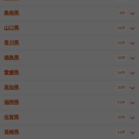
岡山市南区
倉敷市
津山市
6件
19件
7件
下伊那郡喬木村
木曽郡木曽町
1件
5件
広島市南区
広島市西区
10件
4件
島根県
8件
鳥取県全域
鳥取市
米子市
11件
2件
5件
笠岡市
総社市
瀬戸内市
1件
1件
1件
東筑摩郡麻績村
東筑摩郡山形村
1件
4件
広島市安佐南区
呉市
三原市
6件
2件
4件
倉吉市
西伯郡日吉津村
1件
3件
山口県
34件
島根県全域
松江市
出雲市
埴科郡坂城町
8件
5件
3件
1件
尾道市
福山市
東広島市
1件
12件
4件
香川県
廿日市市
安芸郡府中町
52件
1件
2件
山口県全域
下関市
宇部市
34件
7件
2件
安芸郡海田町
1件
山口市
防府市
下松市
9件
1件
6件
徳島県
20件
香川県全域
高松市
丸亀市
52件
41件
6件
岩国市
柳井市
周南市
4件
1件
1件
観音寺市
さぬき市
三豊市
1件
1件
1件
愛媛県
26件
徳島県全域
徳島市
阿南市
20件
13件
4件
山陽小野田市
3件
綾歌郡綾川町
2件
海部郡美波町
板野郡藍住町
1件
2件
高知県
20件
愛媛県全域
松山市
今治市
26件
13件
3件
宇和島市
新居浜市
西条市
1件
4件
1件
福岡県
91件
高知県全域
高知市
土佐市
20件
19件
1件
大洲市
四国中央市
東温市
1件
2件
1件
佐賀県
10件
福岡県全域
北九州市若松区
91件
2件
北九州市小倉北区
北九州市小倉南区
3件
3件
長崎県
16件
佐賀県全域
佐賀市
唐津市
10件
9件
1件