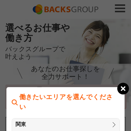
選べるお仕事や
働き方
バックスグループで
叶えよう
あなたのお仕事探しを
全力サポート！
はじめての方へ
働きたいエリアを選んでくださ
まずは相談
い
関東
働きたいエリアを選んでください