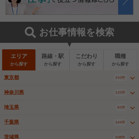
お仕事情報を検索
エリア
路線・駅
こだわり
職種
から探す
から探す
から探す
から探す
東京都
310件
神奈川県
135件
東京都全域
千代田区
310件
22件
中央区
港区
新宿区
11件
8件
27件
埼玉県
85件
神奈川県全域
横浜市西区
135件
29件
文京区
台東区
墨田区
3件
7件
9件
横浜市中区
横浜市磯子区
6件
1件
千葉県
144件
埼玉県全域
さいたま市北区
85件
2件
江東区
品川区
目黒区
6件
11件
5件
横浜市金沢区
横浜市港北区
2件
4件
さいたま市大宮区
さいたま市見沼区
10件
2件
茨城県
大田区
世田谷区
渋谷区
108件
4件
9件
22件
千葉県全域
千葉市中央区
144件
17件