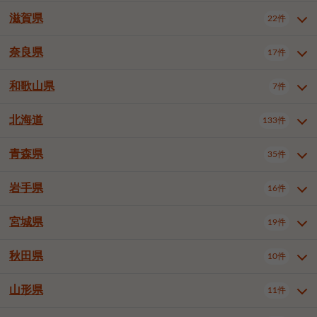
大阪市浪速区
大阪市東淀川区
4件
1件
神戸市兵庫区
神戸市長田区
2件
1件
一宮市
半田市
春日井市
3件
2件
3件
滋賀県
22件
京都府全域
京都市北区
35件
1件
大阪市生野区
大阪市阿倍野区
1件
2件
神戸市須磨区
神戸市垂水区
1件
11件
豊川市
津島市
豊田市
3件
1件
8件
京都市左京区
京都市中京区
2件
2件
奈良県
大阪市住吉区
大阪市西成区
17件
1件
1件
滋賀県全域
大津市
彦根市
22件
3件
1件
神戸市北区
神戸市中央区
4件
14件
安城市
西尾市
小牧市
5件
2件
1件
京都市下京区
京都市南区
10件
6件
大阪市鶴見区
大阪市住之江区
1件
1件
長浜市
近江八幡市
草津市
1件
2件
3件
和歌山県
神戸市西区
姫路市
尼崎市
7件
4件
7件
6件
奈良県全域
奈良市
大和高田市
稲沢市
17件
大府市
4件
知立市
1件
1件
1件
1件
京都市右京区
京都市伏見区
1件
2件
大阪市平野区
大阪市北区
2件
58件
守山市
甲賀市
湖南市
4件
2件
1件
明石市
西宮市
洲本市
6件
8件
1件
大和郡山市
橿原市
桜井市
高浜市
1件
日進市
4件
長久手市
2件
1件
2件
2件
北海道
京都市山科区
京都市西京区
133件
1件
1件
和歌山県全域
和歌山市
橋本市
7件
2件
1件
大阪市中央区
堺市堺区
13件
2件
東近江市
蒲生郡竜王町
4件
1件
芦屋市
伊丹市
豊岡市
1件
3件
1件
御所市
生駒市
香芝市
愛知郡東郷町
1件
丹羽郡扶桑町
1件
1件
6件
2件
福知山市
舞鶴市
綾部市
1件
1件
1件
御坊市
田辺市
岩出市
1件
1件
2件
堺市中区
堺市東区
堺市西区
1件
1件
2件
青森県
35件
北海道全域
札幌市中央区
133件
27件
加古川市
西脇市
宝塚市
11件
1件
2件
生駒郡斑鳩町
北葛城郡上牧町
知多郡東浦町
1件
額田郡幸田町
1件
4件
2件
宇治市
亀岡市
長岡京市
1件
2件
1件
堺市南区
堺市北区
堺市美原区
1件
2件
1件
札幌市北区
札幌市東区
19件
4件
三木市
川西市
三田市
2件
1件
1件
岩手県
16件
青森県全域
青森市
弘前市
35件
14件
7件
八幡市
2件
岸和田市
豊中市
吹田市
4件
6件
1件
札幌市白石区
札幌市豊平区
4件
8件
加西市
丹波篠山市
丹波市
1件
1件
1件
八戸市
三沢市
むつ市
9件
3件
2件
宮城県
19件
岩手県全域
盛岡市
花巻市
泉大津市
16件
高槻市
8件
守口市
1件
1件
5件
1件
札幌市西区
札幌市厚別区
17件
4件
宍粟市
加東市
たつの市
1件
2件
1件
北上市
一関市
奥州市
枚方市
2件
茨木市
1件
八尾市
4件
7件
4件
5件
秋田県
札幌市手稲区
札幌市清田区
10件
2件
5件
宮城県全域
仙台市青葉区
神崎郡福崎町
19件
揖保郡太子町
6件
1件
1件
泉佐野市
富田林市
寝屋川市
3件
2件
4件
函館市
小樽市
旭川市
4件
1件
10件
仙台市宮城野区
仙台市太白区
3件
1件
山形県
11件
秋田県全域
秋田市
大館市
10件
6件
2件
河内長野市
松原市
大東市
1件
1件
1件
釧路市
帯広市
北見市
2件
2件
4件
仙台市泉区
名取市
多賀城市
3件
1件
1件