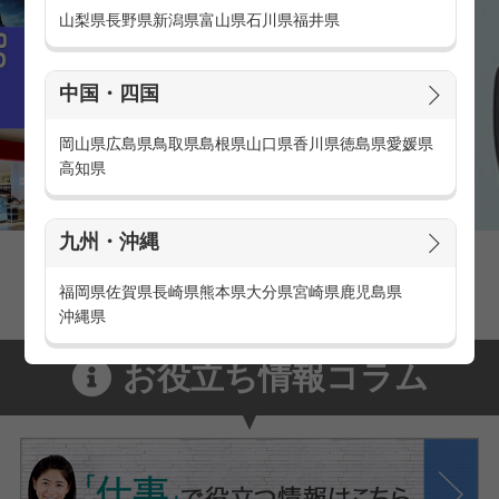
山梨県
長野県
新潟県
富山県
石川県
福井県
中国・四国
岡山県
広島県
鳥取県
島根県
山口県
香川県
徳島県
愛媛県
高知県
九州・沖縄
家電量販店の派遣・バイト求人
家電量販店で働くメリットをご紹介！
福岡県
佐賀県
長崎県
熊本県
大分県
宮崎県
鹿児島県
沖縄県
お役立ち情報コラム