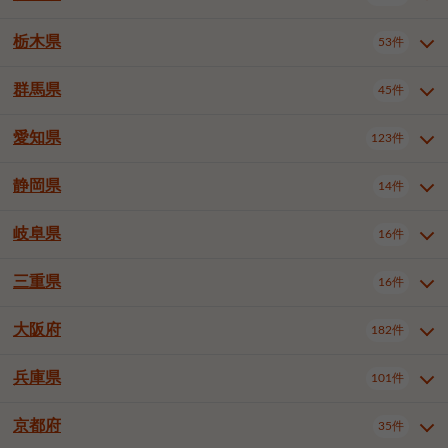
横浜市戸塚区
横浜市港南区
2件
6件
さいたま市浦和区
さいたま市緑区
3件
1件
中野区
杉並区
豊島区
2件
13件
61件
千葉市花見川区
千葉市稲毛区
4件
3件
栃木県
横浜市旭区
横浜市泉区
53件
4件
2件
茨城県全域
水戸市
日立市
108件
25件
6件
川越市
熊谷市
川口市
6件
1件
6件
北区
荒川区
板橋区
3件
1件
3件
千葉市若葉区
千葉市緑区
2件
2件
横浜市青葉区
横浜市都筑区
4件
7件
土浦市
古河市
石岡市
5件
3件
4件
群馬県
所沢市
飯能市
本庄市
45件
5件
1件
2件
栃木県全域
宇都宮市
足利市
53件
27件
2件
練馬区
足立区
葛飾区
5件
11件
5件
千葉市美浜区
市川市
船橋市
9件
9件
8件
川崎市川崎区
川崎市幸区
8件
8件
龍ケ崎市
常陸太田市
北茨城市
1件
2件
1件
東松山市
春日部市
狭山市
3件
7件
2件
佐野市
日光市
小山市
6件
1件
5件
江戸川区
八王子市
立川市
4件
8件
16件
愛知県
木更津市
松戸市
野田市
123件
7件
8件
4件
群馬県全域
前橋市
高崎市
45件
7件
16件
川崎市中原区
川崎市高津区
1件
1件
笠間市
取手市
牛久市
1件
2件
6件
羽生市
鴻巣市
深谷市
3件
2件
1件
真岡市
大田原市
那須塩原市
1件
3件
3件
武蔵野市
三鷹市
青梅市
7件
1件
1件
茂原市
成田市
佐倉市
5件
5件
1件
桐生市
伊勢崎市
太田市
1件
6件
7件
川崎市宮前区
川崎市麻生区
1件
1件
静岡県
つくば市
ひたちなか市
14件
17件
10件
愛知県全域
名古屋市千種区
123件
1件
上尾市
越谷市
蕨市
2件
5件
1件
さくら市
下野市
1件
1件
府中市（東京都）
昭島市
2件
2件
旭市
習志野市
柏市
1件
5件
15件
館林市
みどり市
1件
4件
相模原市緑区
相模原市南区
2件
2件
鹿嶋市
守谷市
那珂市
1件
4件
2件
名古屋市東区
名古屋市西区
1件
7件
戸田市
入間市
朝霞市
2件
3件
1件
岐阜県
河内郡上三川町
下都賀郡壬生町
16件
2件
1件
静岡県全域
静岡市葵区
調布市
14件
町田市
国分寺市
3件
4件
9件
2件
市原市
流山市
八千代市
7件
6件
1件
北群馬郡吉岡町
邑楽郡千代田町
2件
1件
横須賀市
平塚市
鎌倉市
3件
13件
3件
稲敷市
神栖市
鉾田市
1件
10件
2件
名古屋市中村区
名古屋市中区
22件
3件
志木市
久喜市
富士見市
1件
3件
2件
静岡市駿河区
富士市
藤枝市
清瀬市
3件
東久留米市
1件
多摩市
1件
2件
1件
1件
鴨川市
鎌ケ谷市
君津市
2件
1件
1件
三重県
16件
岐阜県全域
岐阜市
大垣市
藤沢市
16件
茅ヶ崎市
4件
秦野市
4件
13件
2件
1件
つくばみらい市
小美玉市
3件
1件
名古屋市昭和区
名古屋市瑞穂区
1件
1件
三郷市
蓮田市
坂戸市
3件
1件
2件
駿東郡清水町
浜松市中央区
稲城市
1件
5件
2件
浦安市
四街道市
印西市
3件
1件
9件
高山市
多治見市
羽島市
厚木市
1件
大和市
1件
伊勢原市
1件
2件
2件
2件
稲敷郡阿見町
1件
大阪府
名古屋市中川区
名古屋市港区
182件
1件
4件
三重県全域
津市
四日市市
幸手市
16件
児玉郡上里町
3件
2件
1件
1件
白井市
富里市
山武市
2件
2件
2件
土岐市
各務原市
可児市
海老名市
1件
座間市
1件
1件
1件
2件
名古屋市南区
名古屋市守山区
2件
1件
桑名市
鈴鹿市
員弁郡東員町
2件
6件
1件
兵庫県
101件
大阪府全域
大阪市西区
いすみ市
182件
長生郡長生村
2件
1件
1件
本巣市
本巣郡北方町
1件
1件
名古屋市緑区
名古屋市名東区
5件
1件
多気郡明和町
2件
大阪市港区
大阪市天王寺区
1件
1件
京都府
35件
兵庫県全域
神戸市東灘区
101件
4件
名古屋市天白区
豊橋市
岡崎市
1件
6件
16件