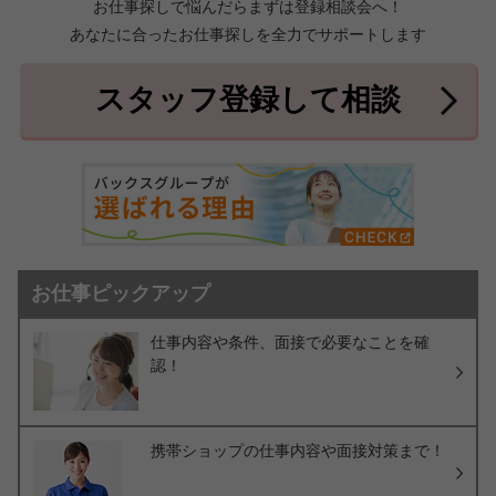
お仕事探しで悩んだらまずは登録相談会へ！
あなたに合ったお仕事探しを全力でサポートします
中頭郡北中城村
中頭郡中城村
7件
2件
中頭郡西原町
島尻郡与那原町
2件
1件
スタッフ登録して相談
島尻郡南風原町
3件
お仕事ピックアップ
仕事内容や条件、面接で必要なことを確
認！
携帯ショップの仕事内容や面接対策まで！