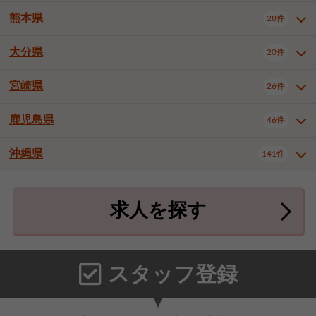
北九州市八幡東区
北九州市八幡西区
3件
3件
熊本県
28件
長崎県全域
長崎市
佐世保市
16件
4件
6件
福岡市東区
福岡市博多区
4件
17件
島原市
諫早市
大村市
1件
2件
1件
大分県
福岡市中央区
福岡市西区
20件
9件
3件
熊本県全域
熊本市中央区
28件
7件
西彼杵郡時津町
2件
福岡市城南区
福岡市早良区
1件
2件
熊本市西区
熊本市南区
1件
2件
宮崎県
26件
大分県全域
大分市
別府市
20件
16件
1件
大牟田市
久留米市
直方市
2件
6件
1件
熊本市北区
八代市
人吉市
1件
1件
2件
中津市
3件
鹿児島県
46件
宮崎県全域
宮崎市
都城市
26件
14件
9件
飯塚市
田川市
八女市
1件
3件
1件
荒尾市
山鹿市
菊池市
2件
1件
1件
延岡市
日南市
日向市
1件
1件
1件
行橋市
中間市
小郡市
2件
1件
3件
沖縄県
宇土市
宇城市
天草市
141件
1件
1件
1件
鹿児島県全域
鹿児島市
46件
25件
筑紫野市
春日市
大野城市
3件
4件
1件
合志市
菊池郡菊陽町
1件
4件
鹿屋市
阿久根市
出水市
6件
1件
3件
沖縄県全域
那覇市
宜野湾市
141件
32件
7件
宗像市
太宰府市
福津市
1件
1件
1件
上益城郡御船町
2件
求人を探す
薩摩川内市
日置市
曽於市
4件
1件
1件
石垣市
浦添市
名護市
2件
24件
6件
糟屋郡志免町
糟屋郡新宮町
4件
2件
霧島市
南さつま市
姶良市
3件
1件
1件
糸満市
沖縄市
豊見城市
3件
8件
9件
糟屋郡久山町
那珂川市
3件
1件
うるま市
宮古島市
南城市
18件
2件
3件
スタッフ登録
国頭郡本部町
国頭郡金武町
1件
2件
中頭郡読谷村
中頭郡北谷町
3件
6件