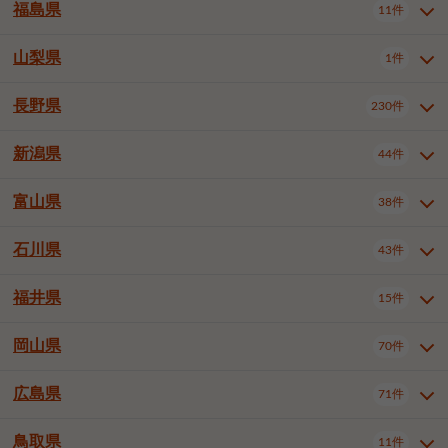
大仙市
2件
福島県
11件
和泉市
箕面市
柏原市
12件
5件
1件
山形県全域
山形市
米沢市
11件
5件
1件
岩見沢市
網走市
苫小牧市
3件
1件
3件
柴田郡大河原町
宮城郡利府町
1件
1件
羽曳野市
門真市
摂津市
2件
3件
1件
鶴岡市
新庄市
上山市
1件
1件
2件
江別市
紋別市
千歳市
3件
1件
2件
山梨県
富谷市
1件
2件
福島県全域
福島市
会津若松市
11件
3件
1件
高石市
藤井寺市
東大阪市
1件
1件
7件
天童市
1件
恵庭市
北広島市
紋別郡遠軽町
3件
1件
1件
郡山市
いわき市
5件
2件
長野県
230件
山梨県全域
中巨摩郡昭和町
1件
1件
泉南市
四條畷市
大阪狭山市
1件
2件
1件
釧路郡釧路町
厚岸郡厚岸町
1件
1件
新潟県
44件
長野県全域
長野市
松本市
230件
63件
40件
上田市
岡谷市
飯田市
19件
3件
20件
富山県
38件
新潟県全域
新潟市東区
44件
2件
諏訪市
須坂市
小諸市
5件
13件
4件
新潟市中央区
新潟市江南区
11件
3件
石川県
43件
富山県全域
富山市
高岡市
38件
27件
5件
伊那市
駒ヶ根市
中野市
6件
6件
2件
新潟市西区
長岡市
柏崎市
4件
11件
1件
砺波市
小矢部市
射水市
1件
2件
3件
福井県
大町市
飯山市
茅野市
15件
1件
5件
2件
石川県全域
金沢市
小松市
43件
22件
4件
新発田市
小千谷市
見附市
3件
1件
1件
塩尻市
佐久市
千曲市
2件
12件
4件
白山市
野々市市
4件
13件
岡山県
燕市
上越市
佐渡市
70件
3件
3件
1件
福井県全域
福井市
越前市
15件
12件
3件
安曇野市
北佐久郡軽井沢町
2件
4件
広島県
71件
岡山県全域
岡山市北区
70件
27件
諏訪郡下諏訪町
諏訪郡富士見町
1件
1件
岡山市中区
岡山市東区
6件
2件
上伊那郡箕輪町
上伊那郡宮田村
2件
1件
鳥取県
11件
広島県全域
広島市中区
71件
24件