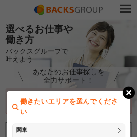
選べるお仕事や
働き方
バックスグループで
叶えよう
あなたのお仕事探しを
全力サポート！
はじめての方へ
働きたいエリアを選んでくださ
まずは相談
い
関東
働きたいエリアを選んでください