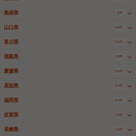
岡山市南区
倉敷市
津山市
6件
19件
7件
下伊那郡喬木村
木曽郡木曽町
1件
5件
広島市南区
広島市西区
10件
4件
島根県
8件
鳥取県全域
鳥取市
米子市
11件
2件
5件
笠岡市
総社市
瀬戸内市
1件
1件
1件
東筑摩郡麻績村
東筑摩郡山形村
1件
4件
広島市安佐南区
呉市
三原市
6件
2件
4件
倉吉市
西伯郡日吉津村
1件
3件
山口県
34件
島根県全域
松江市
出雲市
埴科郡坂城町
8件
5件
3件
1件
尾道市
福山市
東広島市
1件
12件
4件
香川県
廿日市市
安芸郡府中町
52件
1件
2件
山口県全域
下関市
宇部市
34件
7件
2件
安芸郡海田町
1件
山口市
防府市
下松市
9件
1件
6件
徳島県
20件
香川県全域
高松市
丸亀市
52件
41件
6件
岩国市
柳井市
周南市
4件
1件
1件
観音寺市
さぬき市
三豊市
1件
1件
1件
愛媛県
26件
徳島県全域
徳島市
阿南市
20件
13件
4件
山陽小野田市
3件
綾歌郡綾川町
2件
海部郡美波町
板野郡藍住町
1件
2件
高知県
20件
愛媛県全域
松山市
今治市
26件
13件
3件
宇和島市
新居浜市
西条市
1件
4件
1件
福岡県
91件
高知県全域
高知市
土佐市
20件
19件
1件
大洲市
四国中央市
東温市
1件
2件
1件
佐賀県
10件
福岡県全域
北九州市若松区
91件
2件
北九州市小倉北区
北九州市小倉南区
3件
3件
長崎県
16件
佐賀県全域
佐賀市
唐津市
10件
9件
1件