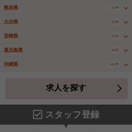
北九州市八幡東区
北九州市八幡西区
3件
3件
武雄市
1件
熊本県
25件
長崎県全域
長崎市
佐世保市
13件
3件
5件
福岡市東区
福岡市博多区
4件
16件
島原市
諫早市
大村市
1件
1件
1件
大分県
福岡市中央区
福岡市西区
21件
8件
3件
熊本県全域
熊本市中央区
25件
7件
西彼杵郡時津町
2件
福岡市城南区
福岡市早良区
1件
2件
熊本市西区
熊本市南区
1件
2件
宮崎県
26件
大分県全域
大分市
別府市
21件
17件
1件
大牟田市
久留米市
直方市
2件
7件
1件
熊本市北区
八代市
人吉市
1件
2件
1件
中津市
3件
鹿児島県
46件
宮崎県全域
宮崎市
都城市
26件
14件
9件
飯塚市
田川市
八女市
1件
1件
1件
荒尾市
宇土市
宇城市
2件
1件
1件
延岡市
日南市
日向市
1件
1件
1件
行橋市
小郡市
筑紫野市
2件
3件
3件
沖縄県
合志市
菊池郡菊陽町
141件
1件
4件
鹿児島県全域
鹿児島市
46件
25件
春日市
大野城市
宗像市
3件
1件
1件
上益城郡御船町
2件
鹿屋市
阿久根市
出水市
6件
1件
3件
沖縄県全域
那覇市
宜野湾市
141件
32件
7件
太宰府市
福津市
糟屋郡志免町
1件
1件
3件
求人を探す
薩摩川内市
日置市
曽於市
4件
1件
1件
石垣市
浦添市
名護市
2件
24件
6件
糟屋郡新宮町
糟屋郡久山町
2件
2件
霧島市
南さつま市
姶良市
3件
1件
1件
糸満市
沖縄市
豊見城市
3件
8件
9件
那珂川市
1件
うるま市
宮古島市
南城市
18件
2件
3件
スタッフ登録
国頭郡本部町
国頭郡金武町
1件
2件
中頭郡読谷村
中頭郡北谷町
3件
6件