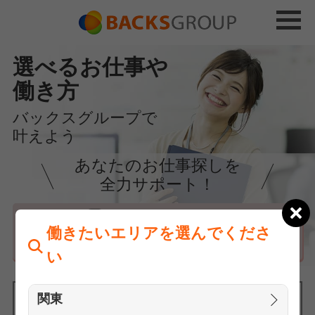
選べるお仕事や
働き方
バックスグループで
叶えよう
あなたのお仕事探しを
全力サポート！
はじめての方へ
働きたいエリアを選んでくださ
まずは相談
い
関東
働きたいエリアを選んでください