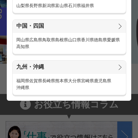
山梨県
長野県
新潟県
富山県
石川県
福井県
中国・四国
岡山県
広島県
鳥取県
島根県
山口県
香川県
徳島県
愛媛県
高知県
九州・沖縄
家電量販店の派遣・バイト求人
家電量販店で働くメリットをご紹介！
福岡県
佐賀県
長崎県
熊本県
大分県
宮崎県
鹿児島県
沖縄県
お役立ち情報コラム