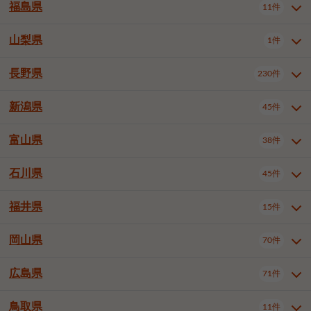
大仙市
2件
福島県
11件
和泉市
箕面市
柏原市
12件
5件
1件
山形県全域
山形市
米沢市
11件
5件
1件
岩見沢市
網走市
苫小牧市
3件
1件
3件
柴田郡大河原町
宮城郡利府町
1件
1件
羽曳野市
門真市
摂津市
2件
3件
1件
鶴岡市
新庄市
上山市
1件
1件
2件
江別市
紋別市
千歳市
3件
1件
2件
山梨県
富谷市
1件
2件
福島県全域
福島市
会津若松市
11件
3件
1件
高石市
藤井寺市
東大阪市
1件
1件
7件
天童市
1件
恵庭市
北広島市
紋別郡遠軽町
3件
1件
1件
郡山市
いわき市
5件
2件
長野県
230件
山梨県全域
中巨摩郡昭和町
1件
1件
泉南市
四條畷市
大阪狭山市
1件
2件
1件
釧路郡釧路町
厚岸郡厚岸町
1件
1件
新潟県
45件
長野県全域
長野市
松本市
230件
63件
40件
上田市
岡谷市
飯田市
19件
3件
20件
富山県
38件
新潟県全域
新潟市東区
45件
2件
諏訪市
須坂市
小諸市
5件
13件
4件
新潟市中央区
新潟市江南区
12件
3件
石川県
45件
富山県全域
富山市
高岡市
38件
27件
5件
伊那市
駒ヶ根市
中野市
6件
6件
2件
新潟市西区
長岡市
柏崎市
4件
11件
1件
砺波市
小矢部市
射水市
1件
2件
3件
福井県
大町市
飯山市
茅野市
15件
1件
5件
2件
石川県全域
金沢市
小松市
45件
22件
4件
新発田市
小千谷市
見附市
3件
1件
1件
塩尻市
佐久市
千曲市
2件
12件
4件
白山市
野々市市
6件
13件
岡山県
燕市
上越市
佐渡市
70件
3件
3件
1件
福井県全域
福井市
越前市
15件
12件
3件
安曇野市
北佐久郡軽井沢町
2件
4件
広島県
71件
岡山県全域
岡山市北区
70件
27件
諏訪郡下諏訪町
諏訪郡富士見町
1件
1件
岡山市中区
岡山市東区
6件
2件
上伊那郡箕輪町
上伊那郡宮田村
2件
1件
鳥取県
11件
広島県全域
広島市中区
71件
24件