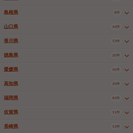
岡山市南区
倉敷市
津山市
6件
19件
7件
下伊那郡喬木村
木曽郡木曽町
1件
5件
広島市南区
広島市西区
10件
4件
島根県
8件
鳥取県全域
鳥取市
米子市
11件
2件
5件
笠岡市
総社市
瀬戸内市
1件
1件
1件
東筑摩郡麻績村
東筑摩郡山形村
1件
4件
広島市安佐南区
呉市
三原市
6件
2件
4件
倉吉市
西伯郡日吉津村
1件
3件
山口県
34件
島根県全域
松江市
出雲市
埴科郡坂城町
8件
5件
3件
1件
尾道市
福山市
東広島市
1件
12件
4件
香川県
廿日市市
安芸郡府中町
53件
1件
2件
山口県全域
下関市
宇部市
34件
7件
2件
安芸郡海田町
1件
山口市
防府市
下松市
9件
1件
6件
徳島県
20件
香川県全域
高松市
丸亀市
53件
42件
6件
岩国市
柳井市
周南市
4件
1件
1件
観音寺市
さぬき市
三豊市
1件
1件
1件
愛媛県
26件
徳島県全域
徳島市
阿南市
20件
13件
4件
山陽小野田市
3件
綾歌郡綾川町
2件
海部郡美波町
板野郡藍住町
1件
2件
高知県
20件
愛媛県全域
松山市
今治市
26件
13件
3件
宇和島市
新居浜市
西条市
1件
4件
1件
福岡県
83件
高知県全域
高知市
土佐市
20件
19件
1件
大洲市
四国中央市
東温市
1件
2件
1件
佐賀県
11件
福岡県全域
北九州市若松区
83件
1件
北九州市小倉北区
北九州市小倉南区
3件
3件
長崎県
13件
佐賀県全域
佐賀市
唐津市
11件
9件
1件