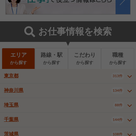
お仕事情報を検索
エリア
路線・駅
こだわり
職種
から探す
から探す
から探す
から探す
東京都
313件
神奈川県
134件
東京都全域
千代田区
中央区
313件
22件
9件
港区
新宿区
文京区
8件
26件
2件
埼玉県
88件
神奈川県全域
横浜市西区
134件
28件
台東区
墨田区
江東区
8件
9件
7件
横浜市中区
横浜市磯子区
6件
1件
千葉県
144件
埼玉県全域
さいたま市北区
88件
3件
品川区
目黒区
大田区
12件
5件
5件
横浜市金沢区
横浜市港北区
2件
4件
さいたま市大宮区
さいたま市見沼区
10件
2件
茨城県
世田谷区
渋谷区
中野区
108件
9件
22件
2件
千葉県全域
千葉市中央区
144件
17件