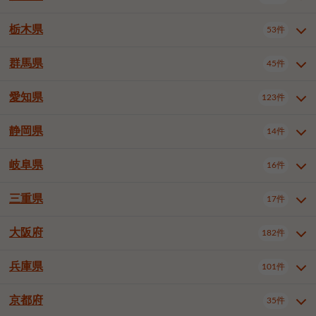
横浜市戸塚区
横浜市港南区
2件
6件
さいたま市浦和区
さいたま市緑区
3件
1件
杉並区
豊島区
北区
12件
60件
4件
千葉市花見川区
千葉市稲毛区
4件
3件
栃木県
横浜市旭区
横浜市泉区
53件
4件
2件
茨城県全域
水戸市
日立市
108件
25件
6件
川越市
熊谷市
川口市
6件
1件
7件
荒川区
板橋区
練馬区
1件
3件
5件
千葉市若葉区
千葉市緑区
2件
2件
横浜市青葉区
横浜市都筑区
4件
7件
土浦市
古河市
石岡市
5件
3件
4件
群馬県
所沢市
飯能市
本庄市
45件
5件
1件
2件
栃木県全域
宇都宮市
足利市
53件
27件
2件
足立区
葛飾区
江戸川区
11件
6件
4件
千葉市美浜区
市川市
船橋市
9件
9件
8件
川崎市川崎区
川崎市幸区
8件
8件
龍ケ崎市
常陸太田市
北茨城市
1件
2件
1件
東松山市
春日部市
狭山市
3件
7件
2件
佐野市
日光市
小山市
6件
1件
5件
八王子市
立川市
武蔵野市
8件
16件
7件
愛知県
木更津市
松戸市
野田市
123件
7件
8件
4件
群馬県全域
前橋市
高崎市
45件
7件
16件
川崎市中原区
川崎市高津区
1件
1件
笠間市
取手市
牛久市
1件
2件
6件
羽生市
鴻巣市
深谷市
3件
2件
1件
真岡市
大田原市
那須塩原市
1件
3件
3件
三鷹市
青梅市
1件
1件
茂原市
成田市
佐倉市
5件
5件
1件
桐生市
伊勢崎市
太田市
1件
6件
7件
川崎市宮前区
川崎市麻生区
1件
1件
静岡県
つくば市
ひたちなか市
14件
17件
10件
愛知県全域
名古屋市千種区
123件
1件
上尾市
越谷市
蕨市
2件
5件
1件
さくら市
下野市
1件
1件
府中市（東京都）
昭島市
2件
2件
旭市
習志野市
柏市
1件
5件
15件
館林市
みどり市
1件
4件
相模原市緑区
相模原市南区
2件
2件
鹿嶋市
守谷市
那珂市
1件
4件
2件
名古屋市東区
名古屋市西区
1件
7件
戸田市
入間市
朝霞市
3件
3件
1件
岐阜県
河内郡上三川町
下都賀郡壬生町
16件
2件
1件
静岡県全域
静岡市葵区
調布市
14件
町田市
小平市
3件
5件
9件
1件
市原市
流山市
八千代市
7件
6件
1件
北群馬郡吉岡町
邑楽郡千代田町
2件
1件
横須賀市
平塚市
鎌倉市
3件
13件
3件
稲敷市
神栖市
鉾田市
1件
10件
2件
名古屋市中村区
名古屋市中区
22件
3件
志木市
久喜市
富士見市
1件
3件
2件
静岡市駿河区
富士市
藤枝市
国分寺市
3件
清瀬市
1件
東久留米市
1件
2件
2件
1件
鴨川市
鎌ケ谷市
君津市
2件
1件
1件
三重県
17件
岐阜県全域
岐阜市
大垣市
藤沢市
16件
茅ヶ崎市
4件
秦野市
4件
13件
2件
1件
つくばみらい市
小美玉市
3件
1件
名古屋市昭和区
名古屋市瑞穂区
1件
1件
三郷市
蓮田市
坂戸市
3件
1件
2件
駿東郡清水町
浜松市中央区
多摩市
1件
稲城市
5件
1件
3件
浦安市
四街道市
印西市
3件
1件
9件
高山市
多治見市
羽島市
厚木市
1件
大和市
1件
伊勢原市
1件
2件
2件
2件
稲敷郡阿見町
1件
大阪府
名古屋市中川区
名古屋市港区
182件
1件
4件
三重県全域
津市
四日市市
幸手市
17件
児玉郡上里町
3件
2件
1件
1件
白井市
富里市
山武市
2件
2件
2件
土岐市
各務原市
可児市
海老名市
1件
座間市
1件
1件
1件
2件
名古屋市南区
名古屋市守山区
2件
1件
桑名市
鈴鹿市
員弁郡東員町
3件
6件
1件
兵庫県
101件
大阪府全域
大阪市西区
いすみ市
182件
長生郡長生村
2件
1件
1件
本巣市
本巣郡北方町
1件
1件
名古屋市緑区
名古屋市名東区
5件
1件
多気郡明和町
2件
大阪市港区
大阪市天王寺区
1件
1件
京都府
35件
兵庫県全域
神戸市東灘区
101件
4件
名古屋市天白区
豊橋市
岡崎市
1件
6件
16件