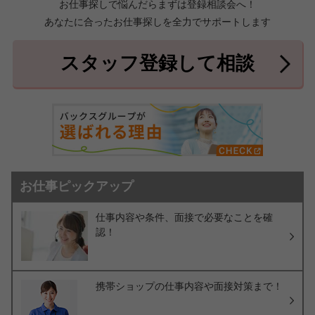
お仕事探しで悩んだらまずは登録相談会へ！
あなたに合ったお仕事探しを全力でサポートします
中頭郡北中城村
中頭郡中城村
7件
2件
中頭郡西原町
島尻郡与那原町
2件
1件
スタッフ登録して相談
島尻郡南風原町
3件
お仕事ピックアップ
仕事内容や条件、面接で必要なことを確
認！
携帯ショップの仕事内容や面接対策まで！