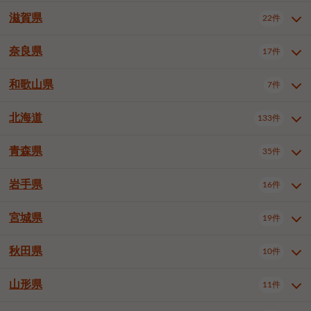
大阪市浪速区
大阪市東淀川区
4件
1件
神戸市兵庫区
神戸市長田区
2件
1件
一宮市
半田市
春日井市
3件
2件
3件
滋賀県
22件
京都府全域
京都市北区
35件
1件
大阪市生野区
大阪市阿倍野区
1件
2件
神戸市須磨区
神戸市垂水区
1件
11件
豊川市
津島市
豊田市
3件
1件
8件
京都市左京区
京都市中京区
2件
2件
奈良県
大阪市住吉区
大阪市西成区
17件
1件
1件
滋賀県全域
大津市
彦根市
22件
3件
1件
神戸市北区
神戸市中央区
4件
14件
安城市
西尾市
小牧市
5件
2件
1件
京都市下京区
京都市南区
10件
6件
大阪市鶴見区
大阪市住之江区
1件
1件
長浜市
近江八幡市
草津市
1件
2件
3件
和歌山県
神戸市西区
姫路市
尼崎市
7件
4件
7件
6件
奈良県全域
奈良市
大和高田市
稲沢市
17件
大府市
4件
知立市
1件
1件
1件
1件
京都市右京区
京都市伏見区
1件
2件
大阪市平野区
大阪市北区
2件
58件
守山市
甲賀市
湖南市
4件
2件
1件
明石市
西宮市
洲本市
6件
8件
1件
大和郡山市
橿原市
桜井市
高浜市
1件
日進市
4件
長久手市
2件
1件
2件
2件
北海道
京都市山科区
京都市西京区
133件
1件
1件
和歌山県全域
和歌山市
橋本市
7件
2件
1件
大阪市中央区
堺市堺区
13件
2件
東近江市
蒲生郡竜王町
4件
1件
芦屋市
伊丹市
豊岡市
1件
3件
1件
御所市
生駒市
香芝市
愛知郡東郷町
1件
丹羽郡扶桑町
1件
1件
6件
2件
福知山市
舞鶴市
綾部市
1件
1件
1件
御坊市
田辺市
岩出市
1件
1件
2件
堺市中区
堺市東区
堺市西区
1件
1件
2件
青森県
35件
北海道全域
札幌市中央区
133件
27件
加古川市
西脇市
宝塚市
11件
1件
2件
生駒郡斑鳩町
北葛城郡上牧町
知多郡東浦町
1件
額田郡幸田町
1件
4件
2件
宇治市
亀岡市
長岡京市
1件
2件
1件
堺市南区
堺市北区
堺市美原区
1件
2件
1件
札幌市北区
札幌市東区
19件
4件
三木市
川西市
三田市
2件
1件
1件
岩手県
16件
青森県全域
青森市
弘前市
35件
14件
7件
八幡市
2件
岸和田市
豊中市
吹田市
4件
6件
1件
札幌市白石区
札幌市豊平区
4件
8件
加西市
丹波篠山市
丹波市
1件
1件
1件
八戸市
三沢市
むつ市
9件
3件
2件
宮城県
19件
岩手県全域
盛岡市
花巻市
泉大津市
16件
高槻市
8件
守口市
1件
1件
5件
1件
札幌市西区
札幌市厚別区
17件
4件
宍粟市
加東市
たつの市
1件
2件
1件
北上市
一関市
奥州市
枚方市
2件
茨木市
1件
八尾市
4件
7件
4件
5件
秋田県
札幌市手稲区
札幌市清田区
10件
2件
5件
宮城県全域
仙台市青葉区
神崎郡福崎町
19件
揖保郡太子町
6件
1件
1件
泉佐野市
富田林市
寝屋川市
3件
2件
4件
函館市
小樽市
旭川市
4件
1件
10件
仙台市宮城野区
仙台市太白区
3件
1件
山形県
11件
秋田県全域
秋田市
大館市
10件
6件
2件
河内長野市
松原市
大東市
1件
1件
1件
釧路市
帯広市
北見市
2件
2件
4件
仙台市泉区
名取市
多賀城市
3件
1件
1件