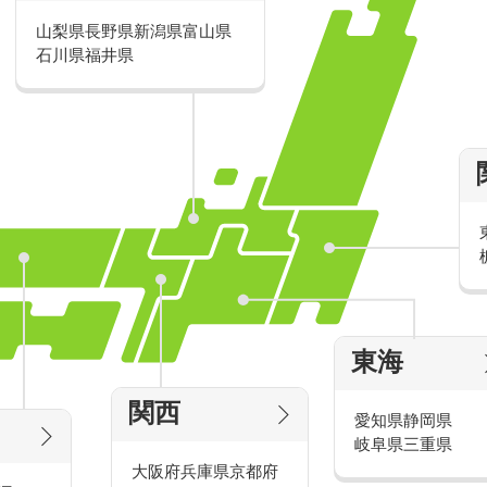
山梨県
長野県
新潟県
富山県
派遣・アルバイトのおすすめ求人特
石川県
福井県
家電量販店の派遣・バイト求人
東海
タッ
家電量販店で働くメリットをご紹介！
官
関西
愛知県
静岡県
岐阜県
三重県
大阪府
兵庫県
京都府