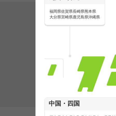
福岡県
佐賀県
長崎県
熊本県
大分県
宮崎県
鹿児島県
沖縄県
有名ブランドで楽しく働こう
人気を誇るブランドで 販売&店舗運営ス
フ積極採用中！
中国・四国