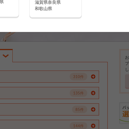
県
滋賀県
奈良県
和歌山県
お
プ
し
310件
135件
85件
144件