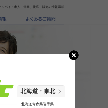
アルバイト求人 営業、接客、販売の情報満載
北海道・東北
の
求人を探す
北海道
青森県
岩手県