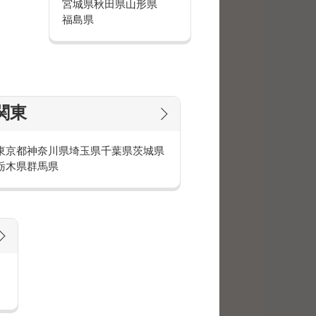
宮城県
秋田県
山形県
体（区役所、市役所、年金事務所、
福島県
、データ入力などの事務や受付、コ
す。具体的なお仕事の内容について
でのオフィスワーク
所、都道府県庁、警察署、消防署、
関東
力、窓口の受付・電話応対をしま
東京都
神奈川県
埼玉県
千葉県
茨城県
栃木県
群馬県
納付（お支払）依頼、手続きのご案
ます。
り受託しています。