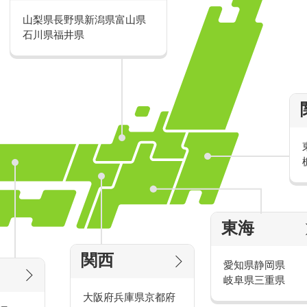
官公庁のお仕事は、官庁や地方公共団
山梨県
長野県
新潟県
富山県
税務署など）で働くお仕事です。主に
石川県
福井県
ールセンター、訪問のお仕事がありま
ご紹介していきます。
■官庁・官公庁、または区役所や市役所
役所や公共施設（官庁、区役所、市役
税務署など）で、書類確認やデータ入
す。
■国民年金のコールセンター
リストを基に電話をし、制度の説明や
内をします。簡単なデータ入力も行い
※国民年金のお仕事は日本年金機構よ
東海
免除や納付（お支払）の依頼をします。
関西
愛知県
静岡県
構より受託しています。
岐阜県
三重県
大阪府
兵庫県
京都府