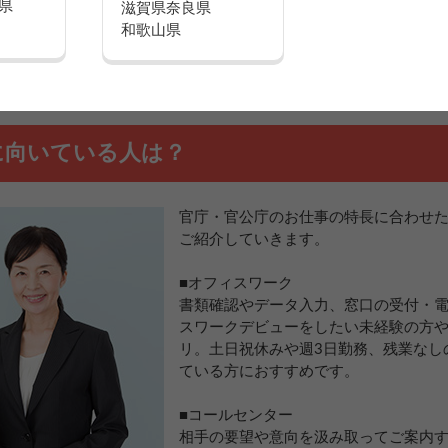
県
保険制度やお支払方法のご案内、各種契約の手続きを行います。
滋賀県
奈良県
和歌山県
放送の受信料契約の手続きやご案内をします。
に向いている人は？
官庁・官公庁のお仕事の特長に合わせ
ご紹介していきます。
■オフィスワーク
書類確認やデータ入力、窓口の受付・
スワークデビューをしたい未経験の方
リ。土日祝休みや週3日勤務、残業なし
ている方におすすめです。
■コールセンター
相手の要望や意向を汲み取ってご案内