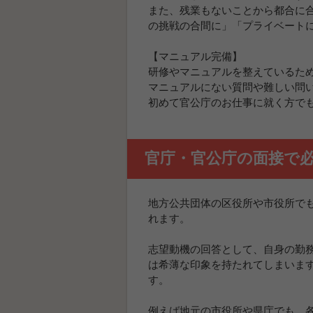
また、残業もないことから都合に
の挑戦の合間に」「プライベート
【マニュアル完備】
研修やマニュアルを整えているた
マニュアルにない質問や難しい問
初めて官公庁のお仕事に就く方で
官庁・官公庁の面接で
地方公共団体の区役所や市役所で
れます。
志望動機の回答として、自身の勤
は希薄な印象を持たれてしまいま
す。
例えば地元の市役所や県庁でも、