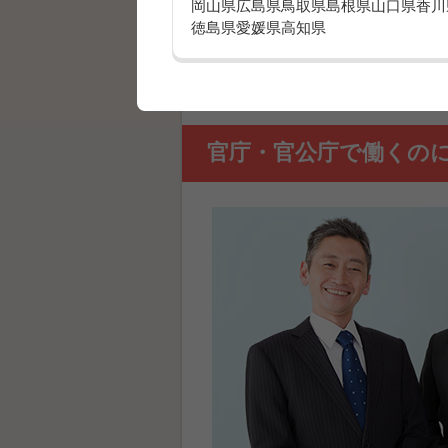
岡山県
広島県
鳥取県
島根県
山口県
香川
リストを基に自宅へ訪問し、健康
徳島県
愛媛県
高知県
■NHKのご案内
リストを基に自宅へ訪問し、公共
官庁・官公庁で働くの