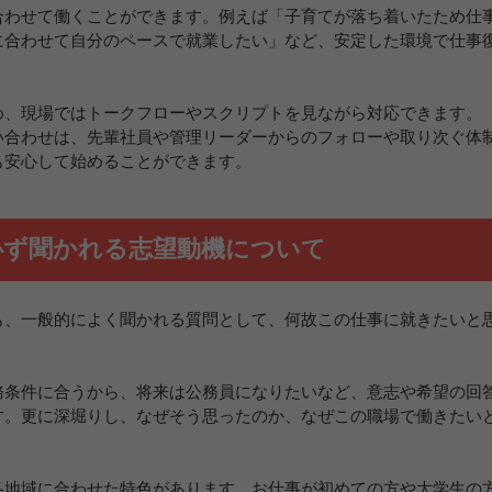
合わせて働くことができます。例えば「子育てが落ち着いたため仕
に合わせて自分のペースで就業したい」など、安定した環境で仕事
め、現場ではトークフローやスクリプトを見ながら対応できます。
い合わせは、先輩社員や管理リーダーからのフォローや取り次ぐ体
も安心して始めることができます。
必ず聞かれる志望動機について
も、一般的によく聞かれる質問として、何故この仕事に就きたいと
務条件に合うから、将来は公務員になりたいなど、意志や希望の回
す。更に深堀りし、なぜそう思ったのか、なぜこの職場で働きたい
各地域に合わせた特色があります。お仕事が初めての方や大学生の