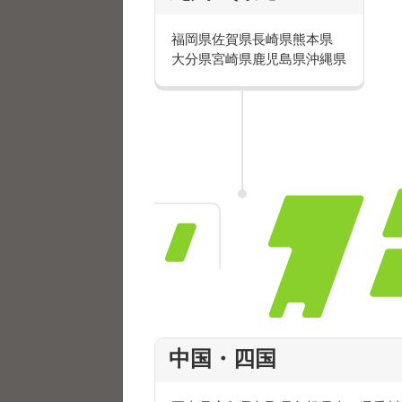
福岡県
佐賀県
長崎県
熊本県
大分県
宮崎県
鹿児島県
沖縄県
■国民年金のご案内
リストを基に自宅を訪問し、支払
※国民年金のお仕事は日本年金機
中国・四国
■国民健康保険のご案内