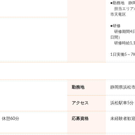
●勤務地 静
担当エリア/
市天竜区
●研修
研修期間4日
日間）
研修時給1,
1日実働5～
勤務地
静岡県浜松
アクセス
浜松駅車5分
0 休憩60分
応募資格
未経験者歓