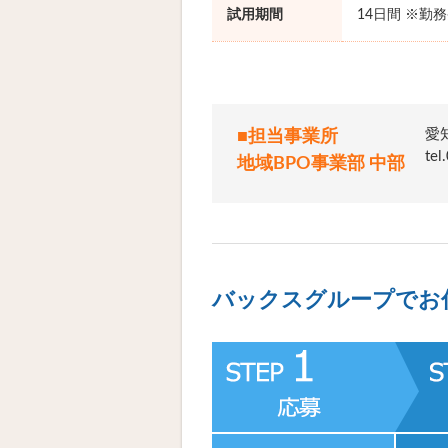
試用期間
14日間 ※勤
愛
■担当事業所
t
地域BPO事業部 中部
バックスグループでお