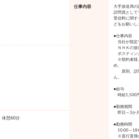
仕事内容
大手放送局の
訪問員として
受信料に関す
どをお願いし
●仕事内容
当社が指定
ＮＨＫの放
ポスティン
※契約者様ご
め、
原則、訪問
ん。
●給与
時給1,50
●勤務期間
即日～3か
0 休憩60分
●勤務時間
10:00～18
※直行直帰