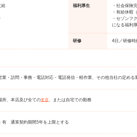
支給
福利厚生
・社会保険完
・有給休暇（
り
・セゾンフク
になる福利
研修
4日／研修時給
営業・訪問・事務・電話対応・電話発信・軽作業、その他当社の定める
場所、本店及び全ての
、または自宅での勤務
支店
：有 通算契約期間5年を上限とする