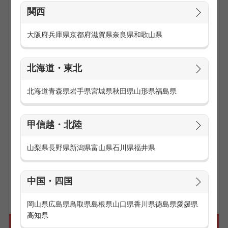
手続きのご案内をします。簡単なデータ入力も行います。
関西
※国民年金のお仕事は日本年金機構より受託しています。
大阪府
兵庫県
京都府
滋賀県
奈良県
和歌山県
■国民年金のご案内
リストを基に自宅を訪問し、支払免除や納付（お支払）の依
頼をします。
北海道・東北
※国民年金のお仕事は日本年金機構より受託しています。
■国民健康保険のご案内
北海道
青森県
岩手県
宮城県
秋田県
山形県
福島県
リストを基に自宅へ訪問し、健康保険制度やお支払方法のご
案内、各種契約の手続きを行います。
甲信越・北陸
■NHKのご案内
リストを基に自宅へ訪問し、公共放送の受信料契約の手続き
山梨県
長野県
新潟県
富山県
石川県
福井県
やご案内をします。
中国・四国
お仕事の求人一覧を見る
岡山県
広島県
鳥取県
島根県
山口県
香川県
徳島県
愛媛県
高知県
官庁・官公庁で働くのに向いている人は？