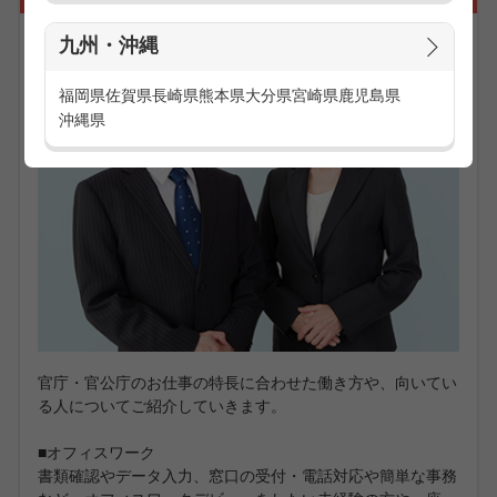
九州・沖縄
福岡県
佐賀県
長崎県
熊本県
大分県
宮崎県
鹿児島県
沖縄県
官庁・官公庁のお仕事の特長に合わせた働き方や、向いてい
る人についてご紹介していきます。
■オフィスワーク
書類確認やデータ入力、窓口の受付・電話対応や簡単な事務