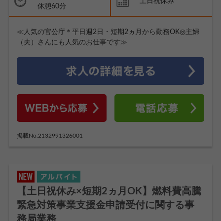
土日祝休み
休憩60分
≪人気の官公庁＊平日週2日・短期2ヵ月から勤務OK◎主婦
（夫）さんにも人気のお仕事です≫
掲載No.2132991326001
【土日祝休み×短期2ヵ月OK】燃料費高騰
緊急対策事業支援金申請受付に関する事
務局業務