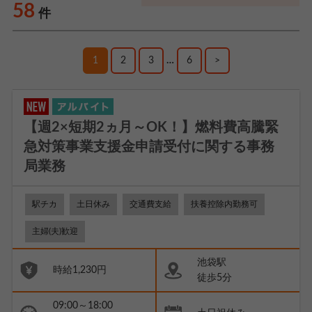
58
件
1
2
3
…
6
>
【週2×短期2ヵ月～OK！】燃料費高騰緊
急対策事業支援金申請受付に関する事務
局業務
駅チカ
土日休み
交通費支給
扶養控除内勤務可
主婦(夫)歓迎
池袋駅
時給1,230円
徒歩5分
09:00～18:00