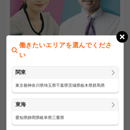
働きたいエリアを選んでくださ
官公庁のお仕事は、官庁や地方公共団体（区役所、市役所、
い
年金事務所、税務署など）で働くお仕事です。主に、データ
入力などの事務や受付、コールセンター、訪問のお仕事があ
ります。具体的なお仕事の内容についてご紹介していきま
関東
す。
東京都
神奈川県
埼玉県
千葉県
茨城県
栃木県
群馬県
■官庁・官公庁、または区役所や市役所でのオフィスワーク
役所や公共施設（官庁、区役所、市役所、都道府県庁、警察
署、消防署、税務署など）で、書類確認やデータ入力、窓口
東海
の受付・電話応対をします。
愛知県
静岡県
岐阜県
三重県
■国民年金のコールセンター
リストを基に電話をし、制度の説明や納付（お支払）依頼、