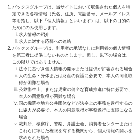
バックスグループは、当サイトにおいて収集された個人を特
定できる各種情報（氏名、住所、電話番号、メールアドレス
等を指し、以下「個人情報」といいます）は、以下の目的の
ためにのみ使用します。
求人情報の紹介
求人に対する応募への連絡
バックスグループは、利用者の承認なしに利用者の個人情報
を第三者に提供しないものとします。但し、以下の場合は、
この限りではありません。
法令に基づき個人情報の開示または提供が許容される場合
人の生命・身体または財産の保護に必要で、本人の同意取
得が困難な場合
公衆衛生上、または児童の健全な育成推進に特に必要で、
本人の同意取得が困難な場合
国の機関や地方公共団体などが法令上の事務を遂行するの
に協力が必要で、本人の同意取得が事務遂行に支障になる
場合
裁判所、検察庁、警察、弁護士会、消費者センターまたは
これらに準じた権限を有する機関から、個人情報の開示を
求められた場合