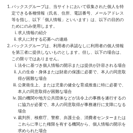
バックスグループは、当サイトにおいて収集された個人を特
定できる各種情報（氏名、住所、電話番号、メールアドレス
等を指し、以下「個人情報」といいます）は、以下の目的の
ためにのみ使用します。
求人情報の紹介
求人に対する応募への連絡
バックスグループは、利用者の承認なしに利用者の個人情報
を第三者に提供しないものとします。但し、以下の場合は、
この限りではありません。
法令に基づき個人情報の開示または提供が許容される場合
人の生命・身体または財産の保護に必要で、本人の同意取
得が困難な場合
公衆衛生上、または児童の健全な育成推進に特に必要で、
本人の同意取得が困難な場合
国の機関や地方公共団体などが法令上の事務を遂行するの
に協力が必要で、本人の同意取得が事務遂行に支障になる
場合
裁判所、検察庁、警察、弁護士会、消費者センターまたは
これらに準じた権限を有する機関から、個人情報の開示を
求められた場合