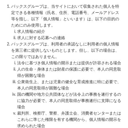
バックスグループは、当サイトにおいて収集された個人を特
定できる各種情報（氏名、住所、電話番号、メールアドレス
等を指し、以下「個人情報」といいます）は、以下の目的の
ためにのみ使用します。
求人情報の紹介
求人に対する応募への連絡
バックスグループは、利用者の承認なしに利用者の個人情報
を第三者に提供しないものとします。但し、以下の場合は、
この限りではありません。
法令に基づき個人情報の開示または提供が許容される場合
人の生命・身体または財産の保護に必要で、本人の同意取
得が困難な場合
公衆衛生上、または児童の健全な育成推進に特に必要で、
本人の同意取得が困難な場合
国の機関や地方公共団体などが法令上の事務を遂行するの
に協力が必要で、本人の同意取得が事務遂行に支障になる
場合
裁判所、検察庁、警察、弁護士会、消費者センターまたは
これらに準じた権限を有する機関から、個人情報の開示を
求められた場合