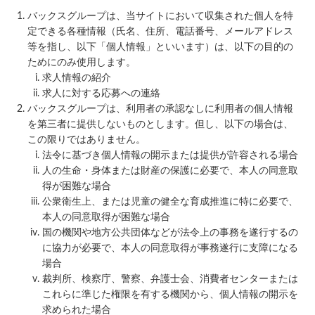
バックスグループは、当サイトにおいて収集された個人を特
定できる各種情報（氏名、住所、電話番号、メールアドレス
等を指し、以下「個人情報」といいます）は、以下の目的の
ためにのみ使用します。
求人情報の紹介
求人に対する応募への連絡
バックスグループは、利用者の承認なしに利用者の個人情報
を第三者に提供しないものとします。但し、以下の場合は、
この限りではありません。
法令に基づき個人情報の開示または提供が許容される場合
人の生命・身体または財産の保護に必要で、本人の同意取
得が困難な場合
公衆衛生上、または児童の健全な育成推進に特に必要で、
本人の同意取得が困難な場合
国の機関や地方公共団体などが法令上の事務を遂行するの
に協力が必要で、本人の同意取得が事務遂行に支障になる
場合
裁判所、検察庁、警察、弁護士会、消費者センターまたは
これらに準じた権限を有する機関から、個人情報の開示を
求められた場合