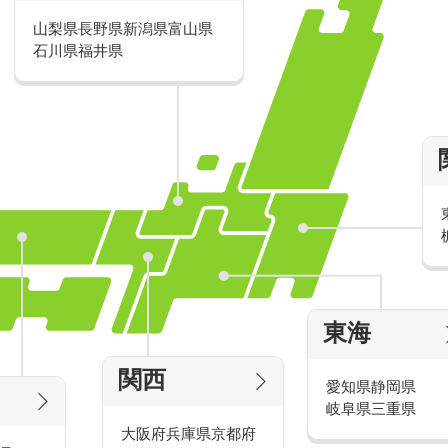
新しいことにチャレンジするのは大変
山梨県
長野県
新潟県
富山県
が得られるお仕事がたくさんあります
石川県
福井県
■週5日でしっかり稼ぎたい人向けの≪
入受付≫
■土日だけ働きたい人にオススメの≪携
ードの申込受付≫
■夏休みだけ連休の間だけ働ける、期間
付≫≪デジカメ・ビデオカメラの販売
■お小遣い分だけ扶養控除内で働きたい
機器の販売促進≫
ッタリのお仕事がきっと見つかります。
東海
研修やサポート体制が充実
関西
愛知県
静岡県
岐阜県
三重県
商品のこと接客の仕方、最初はみんな
大阪府
兵庫県
京都府
そんな不安を払拭する研修やサポート