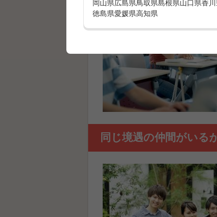
岡山県
広島県
鳥取県
島根県
山口県
香川
徳島県
愛媛県
高知県
同じ境遇の仲間がいる