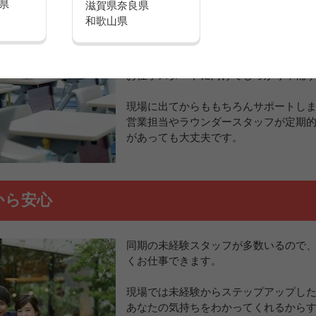
県
滋賀県
奈良県
なのでほとんどの方が未経験からスタ
和歌山県
商品の操作方法や勧め方が学べる研修
礎知識が学べる学習制度など、
お仕事スタートに向けてしっかり準備
現場に出てからももちろんサポートし
営業担当やラウンダースタッフが定期
があっても大丈夫です。
から安心
同期の未経験スタッフが多数いるので
くお仕事できます。
現場では未経験からステップアップし
あなたの気持ちをわかってくれるから