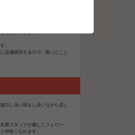
ートしています。
、携帯の歴史やインターネットの基
することができます。
ます。
的に店舗巡回するので、困ったこと
、協力し合い励まし合いながら楽し
た先輩スタッフが優しくフォロー。
すぐ仲良くなれます。