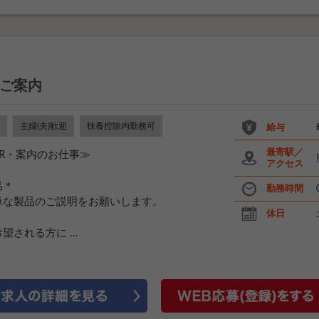
ご案内
主婦(夫)歓迎
扶養控除内勤務可
給与
最寄駅／
R・案内のお仕事≫
アクセス
品＊
勤務時間
単な製品のご説明をお願いします。
休日
される方に ...