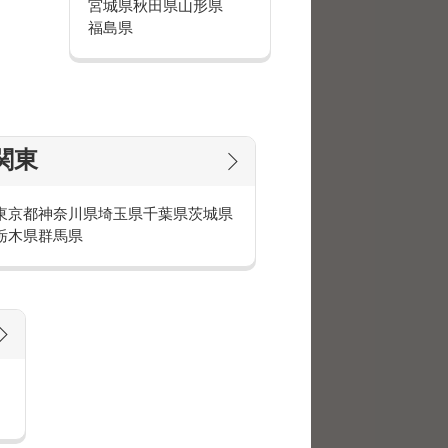
宮城県
秋田県
山形県
ですが、頑張った分充実感や達成感
福島県
。
携帯販売≫や≪インターネットの加
帯キャンペーン≫や≪クレジットカ
関東
限定の≪クレジットカードの申込受
≫≪アパレルのお仕事≫
人向けの≪サンプリング≫や≪美容
東京都
神奈川県
埼玉県
千葉県
茨城県
栃木県
群馬県
わからず不安。
体制が整っています。