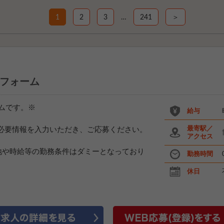
1
2
3
…
241
＞
フォーム
ムです。※
給与
最寄駅／
必要情報を入力いただき、ご応募ください。
アクセス
地や時給等の勤務条件はダミーとなっており
勤務時間
休日