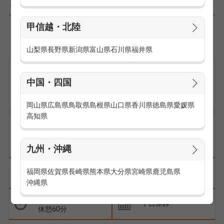
1,394
件
甲信越・北陸
1
2
3
…
140
>
山梨県
長野県
新潟県
富山県
石川県
福井県
中国・四国
9/2～23限定！帽子・ストールのアパレル
販売スタッフ
岡山県
広島県
鳥取県
島根県
山口県
香川県
徳島県
愛媛県
高知県
未経験歓迎
長期
交通費支給
研修あり
車やバイク通勤可
九州・沖縄
西鉄福岡(天神)駅
福岡県
佐賀県
長崎県
熊本県
大分県
宮崎県
鹿児島県
時給1,400円
徒歩5分
沖縄県
09:45～20:15
平日休み
休憩60分