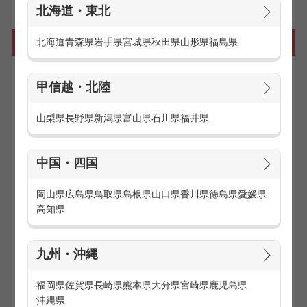
北海道・東北
携帯販売の仕事に向いている人は？
北海道
青森県
岩手県
宮城県
秋田県
山形県
福島県
■社交的で接客が好きな人
甲信越・北陸
小学生からご年配の方まで誰もが持っている携帯電話やスマ
ートフォン。携帯ショップにも幅広い年齢層のお客様がご来
山梨県
長野県
新潟県
富山県
石川県
福井県
店します。1日の大半が接客業務なので様々な人と関わるこ
とが好きな社交的な人に向いています。
中国・四国
■携帯電話やスマートフォンが好きな人
携帯電話やスマートフォンは年に数回新商品が発売し、新し
い機能や操作方法を覚える必要があります。携帯電話やスマ
岡山県
広島県
鳥取県
島根県
山口県
香川県
徳島県
愛媛県
ートフォンが好きな人であれば、新機種の勉強についても楽
高知県
しんで取り組むことができると思います。また、いち早く最
新機種の情報をゲットでき、発売前にデモ機という実際に動
く見本機を触ることができるのも魅力です。
九州・沖縄
■未経験の方でも安心！事前研修あり
福岡県
佐賀県
長崎県
熊本県
大分県
宮崎県
鹿児島県
携帯ショップで働いているスタッフのほとんどが未経験スタ
沖縄県