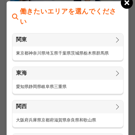
働きたいエリアを選んでくださ
い
関東
東京都
神奈川県
埼玉県
千葉県
茨城県
栃木県
群馬県
ご来店されたお客様に対して、販売員として最新機種のご案
内や新規購入・機種変更の受付などを行うお仕事です。
料金プランや保険についてのご質問や新商品のご案内などお
東海
客様のお問い合わせなどにも対応していただきます。
勤務地は主にau、softbank、docomo等のメーカーや代理店
愛知県
静岡県
岐阜県
三重県
が運営する家電量販店や併売店と呼ばれる携帯ショップやメ
ーカーのキャリアショップなどです。
お店によっては店頭展示POPを作成したり、季節やイベント
関西
に合わせてお店のレイアウトを変えたりするお仕事もありま
す。
大阪府
兵庫県
京都府
滋賀県
奈良県
和歌山県
お仕事の求人一覧を見る