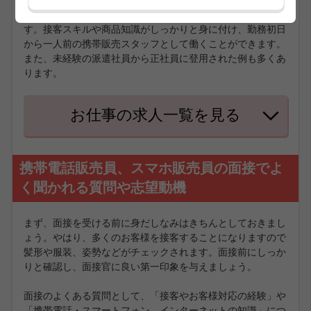
ートです。携帯に詳しくなく電話やメールしかしない人でも
安心して働いていただけるための研修をご用意しておりま
す。接客スキルや商品知識がしっかりと身に付け、勤務初日
から一人前の携帯販売スタッフとして働くことができます。
また、未経験の派遣社員から正社員に登用された例も多くあ
ります。
お仕事の求人一覧を見る
携帯電話販売員、スマホ販売員の面接でよ
く聞かれる質問や志望動機
まず、面接を受ける前に身だしなみはきちんとしておきまし
ょう。やはり、多くのお客様を接客することになりますので
髪形や服装、姿勢などがチェックされます。面接前にしっか
りと確認し、面接官に良い第一印象を与えましょう。
面接のよくある質問として、「接客やお客様対応の経験」や
「携帯電話・スマートフォン、インターネットの知識」につ