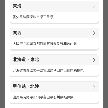
東海
愛知県
静岡県
岐阜県
三重県
関西
大阪府
兵庫県
京都府
滋賀県
奈良県
和歌山県
コールセンターの仕事は「インバウンド（受信）」と「アウ
トバウンド（発信）」に分けられます。
北海道・東北
インバウンド（受信）の仕事内容は、お客様からかかってき
た電話へ応対する仕事です。
商品に関するお問い合わせや資料請求など受信した電話に対
北海道
青森県
岩手県
宮城県
秋田県
山形県
福島県
応するテレフォンオペレーターやカスタマーサポート、商品
購入に伴う入力操作方法をご案内するテクニカルサポートが
挙げられます。
甲信越・北陸
アウトバウンド（発信）の仕事内容は、見込み顧客やお客様
山梨県
長野県
新潟県
富山県
石川県
福井県
へ新商品のご紹介、販売の電話を自らかけるのが仕事です。
企業やお客様へ商品の満足度調査やアンケートをとるテレマ