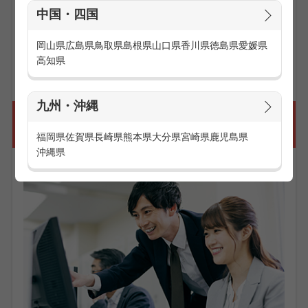
ーケティングや、営業活動として企業やお客様へアポイント
中国・四国
を獲得するテレフォンアポインターが挙げられます。
岡山県
広島県
鳥取県
島根県
山口県
香川県
徳島県
愛媛県
お仕事の求人一覧を見る
高知県
九州・沖縄
こんなに働きやすい、コールセンターの勤
務体制
福岡県
佐賀県
長崎県
熊本県
大分県
宮崎県
鹿児島県
沖縄県