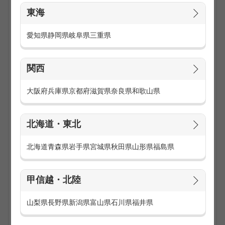
東海
愛知県
静岡県
岐阜県
三重県
関西
大阪府
兵庫県
京都府
滋賀県
奈良県
和歌山県
コールセンターの仕事は「インバウンド（受信）」と「アウ
トバウンド（発信）」に分けられます。
北海道・東北
インバウンド（受信）の仕事内容は、お客様からかかってき
た電話へ応対する仕事です。
商品に関するお問い合わせや資料請求など受信した電話に対
北海道
青森県
岩手県
宮城県
秋田県
山形県
福島県
応するテレフォンオペレーターやカスタマーサポート、商品
購入に伴う入力操作方法をご案内するテクニカルサポートが
挙げられます。
甲信越・北陸
アウトバウンド（発信）の仕事内容は、見込み顧客やお客様
山梨県
長野県
新潟県
富山県
石川県
福井県
へ新商品のご紹介、販売の電話を自らかけるのが仕事です。
企業やお客様へ商品の満足度調査やアンケートをとるテレマ