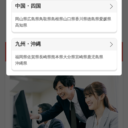
ーケティングや、営業活動として企業やお客様へアポイント
中国・四国
を獲得するテレフォンアポインターが挙げられます。
岡山県
広島県
鳥取県
島根県
山口県
香川県
徳島県
愛媛県
お仕事の求人一覧を見る
高知県
九州・沖縄
こんなに働きやすい、コールセンターの勤
務体制
福岡県
佐賀県
長崎県
熊本県
大分県
宮崎県
鹿児島県
沖縄県