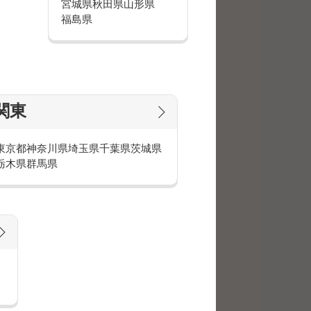
宮城県
秋田県
山形県
あえて定職には付かず夢を追ってい
福島県
方など、たくさんの方が働いていま
い！
関東
のが週5日のお仕事です。
東京都
神奈川県
埼玉県
千葉県
茨城県
栃木県
群馬県