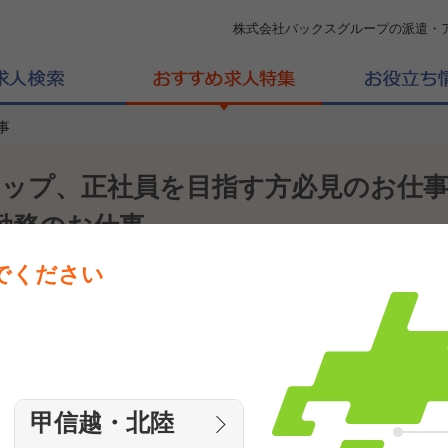
株式会社バックスグループの派遣・
事
ップ、正社員を目指す方必見のお仕
勤務のお仕事
でください
！
甲信越・北陸