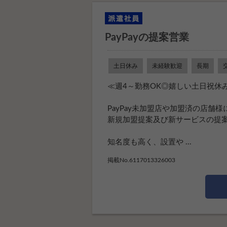
PayPayの提案営業
土日休み
未経験歓迎
長期
≪週4～勤務OK◎嬉しい土日祝休み
PayPay未加盟店や加盟済の店舗
新規加盟提案及び新サービスの提
知名度も高く、設置や ...
掲載No.6117013326003