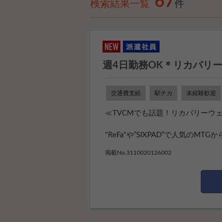
67
検索結果一覧
件
週4日勤務OK＊リカバリ
交通費支給
駅チカ
未経験歓迎
≪TVCMでも話題！リカバリーウェ
"ReFa"や”SIXPAD”で人気のMT
掲載No.3110020126002