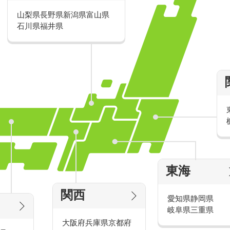
フリーターの方や通信制の学生の方、
山梨県
長野県
新潟県
富山県
る方、Wワークでガッツリ稼いでいる
石川県
福井県
す。
しっかり稼いで貯金をしたい！
安定した収入で安定した生活を送りた
一人暮らしがしたい！
など、いろいろな『～したい！』が叶う
東海
紹介
関西
愛知県
静岡県
岐阜県
三重県
取り揃えております。
大阪府
兵庫県
京都府
ます。