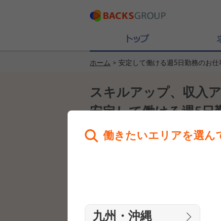
ホーム
> 安定して働ける週5日勤務のお仕
スキルアップ、収入ア
安定して働ける週5日
働きたいエリアを選ん
いろいろな方が活躍中
九州・沖縄