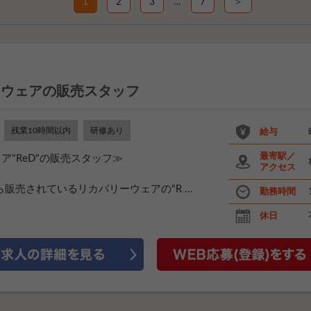
1
2
3
…
7
＞
ーウェアの販売スタッフ
残業10時間以内
研修あり
給与
最寄駅／
ア"ReD"の販売スタッフ≫
アクセス
Gから販売されているリカバリーウェアの"R ...
勤務時間
休日