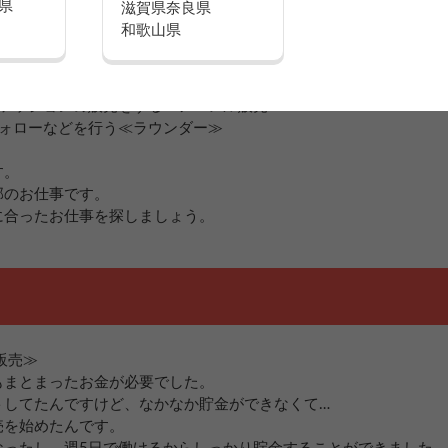
県
滋賀県
奈良県
和歌山県
新携帯の案内や申込受付を行う≪携帯販売≫
などを分かりやすくご案内する≪インターネットの加入促進≫
を実際に体感してもらいながら販売する≪デジカメ・ビデオカメラ
ファッションの販売をする≪アパレル販売≫
フォローなどを行う≪ラウンダー≫
す。
部のお仕事です。
に合ったお仕事を探しましょう。
販売≫
もまとまったお金が必要でした。
トしてたんですけど、なかなか貯金ができなくて…
売を始めたんです。