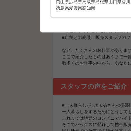
岡山県
広島県
鳥取県
島根県
山口県
香川
徳島県
愛媛県
高知県
■家電量販店や携帯ショップで最
■通信速度の速さ、料金の安さ、
■画像の美しさ、便利な機能など
■有名ファッションビルにて流行
■店舗との商談、販売スタッフの
など、たくさんのお仕事がありま
ここで紹介したものはあくまで一
数多くのお仕事の中から、あなた
スタッフの声をご紹介
■一人暮らしがしたいAさん≪携帯
一人暮らしをするためにどうして
これまでは地元のコンビニでバイ
そこでバックスに登録して携帯販