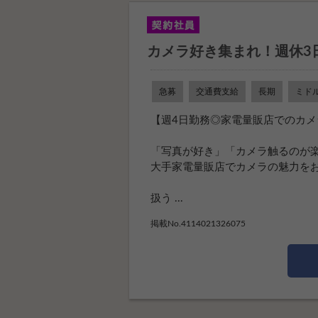
カメラ好き集まれ！週休3
急募
交通費支給
長期
ミド
【週4日勤務◎家電量販店でのカメ
「写真が好き」「カメラ触るのが
大手家電量販店でカメラの魅力を
扱う ...
掲載No.4114021326075