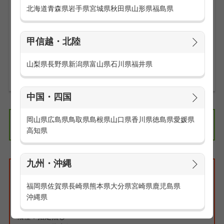
出勤時間ギリギリで電車を降りて走って汗ダクダクになるこ
北海道
青森県
岩手県
宮城県
秋田県
山形県
福島県
ともありません。
駅チカ勤務地はメリットがイッパイです。
甲信越・北陸
お仕事の求人一覧を見る
山梨県
長野県
新潟県
富山県
石川県
福井県
中国・四国
岡山県
広島県
鳥取県
島根県
山口県
香川県
徳島県
愛媛県
エリアの求人情報
関東
高知県
九州・沖縄
検索条件
特集:通勤は楽な方がイイ！駅から徒歩5分以内のお仕事
福岡県
佐賀県
長崎県
熊本県
大分県
宮崎県
鹿児島県
エリア：指定無し
沖縄県
路線・駅：指定無し
職種：指定無し