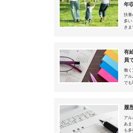
年
扶養
多い
きま
有
員
働く
アル
でも
履
アル
あま
も多