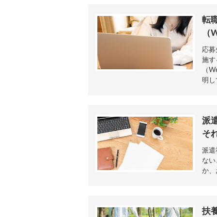
転
（
応募
施す
（W
明し
派
そ
派遣
ない
か、
扶