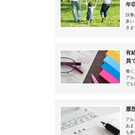
年
扶養
多い
きま
有
員
働く
アル
でも
履
アル
あま
も多