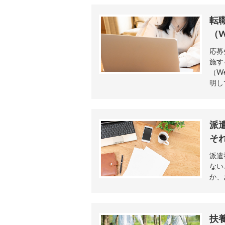
転
（
応募
施す
（W
明し
派
そ
派遣
ない
か、
扶