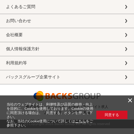
よくあるご質問
お問い合わせ
会社概要
個人情報保護方針
利用規約等
バックスグループ企業サイト
×
当社のウェブサイトは、利便性及び品質の維持・向上
株式会社バックスグループの派遣・アルバイト求人
を目的に、Cookieを使用しております。Cookieの使用
営業、接客、販売の情報満載
に同意頂ける場合は、「同意する」ボタンを押して下
同意する
さい。
なお、当社のCookie使用について詳しくは
こちら
をご
(c) Copyright
2026 Backs Group Inc. All rights reserved
参照下さい。