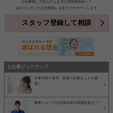
お仕事探しで悩んだらまずは登録相談会へ！
あなたに合ったお仕事探しを全力でサポートします
中頭郡北中城村
中頭郡中城村
7件
2件
中頭郡西原町
島尻郡与那原町
2件
1件
スタッフ登録して相談
島尻郡南風原町
3件
お仕事ピックアップ
仕事内容や条件、面接で必要なことを確
認！
携帯ショップの仕事内容や面接対策まで！