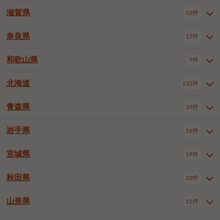
大阪市浪速区
大阪市東淀川区
4件
1件
神戸市兵庫区
神戸市長田区
2件
1件
一宮市
半田市
春日井市
3件
2件
3件
滋賀県
22件
京都府全域
京都市北区
35件
1件
大阪市生野区
大阪市阿倍野区
1件
2件
神戸市須磨区
神戸市垂水区
1件
11件
豊川市
津島市
豊田市
3件
1件
8件
京都市左京区
京都市中京区
2件
2件
奈良県
大阪市住吉区
大阪市西成区
17件
1件
1件
滋賀県全域
大津市
彦根市
22件
3件
1件
神戸市北区
神戸市中央区
4件
14件
安城市
西尾市
小牧市
5件
2件
1件
京都市下京区
京都市南区
10件
6件
大阪市鶴見区
大阪市住之江区
1件
1件
長浜市
近江八幡市
草津市
1件
2件
3件
和歌山県
神戸市西区
姫路市
尼崎市
7件
4件
7件
6件
奈良県全域
奈良市
大和高田市
稲沢市
17件
大府市
4件
知立市
1件
1件
1件
1件
京都市右京区
京都市伏見区
1件
2件
大阪市平野区
大阪市北区
2件
58件
守山市
甲賀市
湖南市
4件
2件
1件
明石市
西宮市
洲本市
6件
8件
1件
大和郡山市
橿原市
桜井市
高浜市
1件
日進市
4件
長久手市
2件
1件
2件
2件
北海道
京都市山科区
京都市西京区
133件
1件
1件
和歌山県全域
和歌山市
橋本市
7件
2件
1件
大阪市中央区
堺市堺区
13件
2件
東近江市
蒲生郡竜王町
4件
1件
芦屋市
伊丹市
豊岡市
1件
3件
1件
御所市
生駒市
香芝市
愛知郡東郷町
1件
丹羽郡扶桑町
1件
1件
6件
2件
福知山市
舞鶴市
綾部市
1件
1件
1件
御坊市
田辺市
岩出市
1件
1件
2件
堺市中区
堺市東区
堺市西区
1件
1件
2件
青森県
35件
北海道全域
札幌市中央区
133件
27件
加古川市
西脇市
宝塚市
11件
1件
2件
生駒郡斑鳩町
北葛城郡上牧町
知多郡東浦町
1件
額田郡幸田町
1件
4件
2件
宇治市
亀岡市
長岡京市
1件
2件
1件
堺市南区
堺市北区
堺市美原区
1件
2件
1件
札幌市北区
札幌市東区
19件
4件
三木市
川西市
三田市
2件
1件
1件
岩手県
16件
青森県全域
青森市
弘前市
35件
14件
7件
八幡市
2件
岸和田市
豊中市
吹田市
4件
6件
1件
札幌市白石区
札幌市豊平区
4件
8件
加西市
丹波篠山市
丹波市
1件
1件
1件
八戸市
三沢市
むつ市
9件
3件
2件
宮城県
19件
岩手県全域
盛岡市
花巻市
泉大津市
16件
高槻市
8件
守口市
1件
1件
5件
1件
札幌市西区
札幌市厚別区
17件
4件
宍粟市
加東市
たつの市
1件
2件
1件
北上市
一関市
奥州市
枚方市
2件
茨木市
1件
八尾市
4件
7件
4件
5件
秋田県
札幌市手稲区
札幌市清田区
10件
2件
5件
宮城県全域
仙台市青葉区
神崎郡福崎町
19件
揖保郡太子町
6件
1件
1件
泉佐野市
富田林市
寝屋川市
3件
2件
4件
函館市
小樽市
旭川市
4件
1件
10件
仙台市宮城野区
仙台市太白区
3件
1件
山形県
11件
秋田県全域
秋田市
大館市
10件
6件
2件
河内長野市
松原市
大東市
1件
1件
1件
釧路市
帯広市
北見市
2件
2件
4件
仙台市泉区
名取市
多賀城市
3件
1件
1件