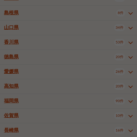
岡山市南区
倉敷市
津山市
6件
19件
7件
下伊那郡喬木村
木曽郡木曽町
1件
5件
広島市南区
広島市西区
10件
4件
島根県
8件
鳥取県全域
鳥取市
米子市
11件
2件
5件
笠岡市
総社市
瀬戸内市
1件
1件
1件
東筑摩郡麻績村
東筑摩郡山形村
1件
4件
広島市安佐南区
呉市
三原市
6件
2件
4件
倉吉市
西伯郡日吉津村
1件
3件
山口県
34件
島根県全域
松江市
出雲市
埴科郡坂城町
8件
5件
3件
1件
尾道市
福山市
東広島市
1件
12件
4件
香川県
廿日市市
安芸郡府中町
53件
1件
2件
山口県全域
下関市
宇部市
34件
7件
2件
安芸郡海田町
1件
山口市
防府市
下松市
9件
1件
6件
徳島県
20件
香川県全域
高松市
丸亀市
53件
42件
6件
岩国市
柳井市
周南市
4件
1件
1件
観音寺市
さぬき市
三豊市
1件
1件
1件
愛媛県
26件
徳島県全域
徳島市
阿南市
20件
13件
4件
山陽小野田市
3件
綾歌郡綾川町
2件
海部郡美波町
板野郡藍住町
1件
2件
高知県
20件
愛媛県全域
松山市
今治市
26件
13件
3件
宇和島市
新居浜市
西条市
1件
4件
1件
福岡県
90件
高知県全域
高知市
土佐市
20件
19件
1件
大洲市
四国中央市
東温市
1件
2件
1件
佐賀県
10件
福岡県全域
北九州市若松区
90件
2件
北九州市小倉北区
北九州市小倉南区
3件
3件
長崎県
16件
佐賀県全域
佐賀市
唐津市
10件
9件
1件