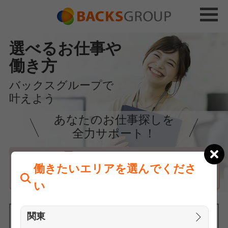
選べるお仕事や
働き方
バックスグループで
叶えよう
あなたのお仕事探しを
全力サポート！
はじめての方へ
働きたいエリアを選んでくださ
まずは相談
い
関東
働きたいエリアを選んでください