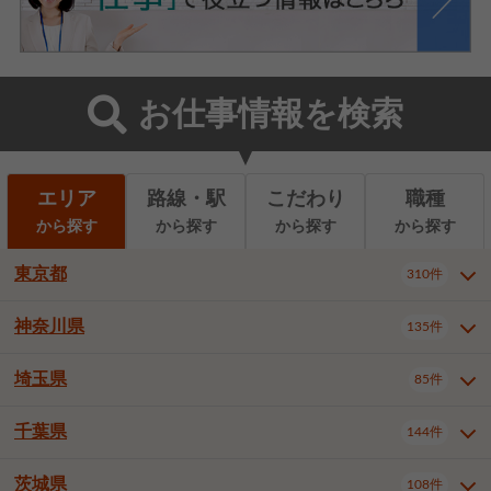
お仕事情報を検索
エリア
路線・駅
こだわり
職種
から探す
から探す
から探す
から探す
東京都
310件
神奈川県
135件
東京都全域
千代田区
310件
22件
中央区
港区
新宿区
11件
8件
27件
埼玉県
85件
神奈川県全域
横浜市西区
135件
29件
文京区
台東区
墨田区
3件
7件
9件
横浜市中区
横浜市磯子区
6件
1件
千葉県
144件
埼玉県全域
さいたま市北区
85件
2件
江東区
品川区
目黒区
6件
11件
5件
横浜市金沢区
横浜市港北区
2件
4件
さいたま市大宮区
さいたま市見沼区
10件
2件
茨城県
大田区
世田谷区
渋谷区
108件
4件
9件
22件
千葉県全域
千葉市中央区
144件
17件