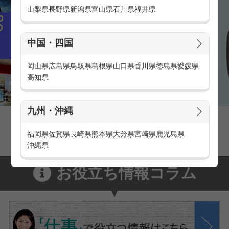
山梨県
長野県
新潟県
富山県
石川県
福井県
中国・四国
岡山県
広島県
鳥取県
島根県
山口県
香川県
徳島県
愛媛県
高知県
九州・沖縄
家電量販店の派遣・バイト求人
家電量販店で働くメリットをご紹介！
福岡県
佐賀県
長崎県
熊本県
大分県
宮崎県
鹿児島県
沖縄県
お役立ち情報コラム