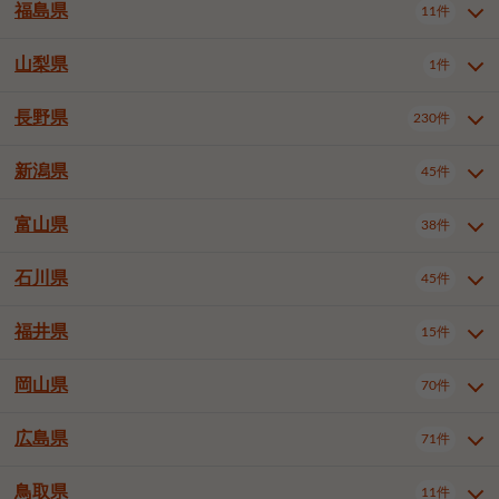
大仙市
2件
福島県
11件
和泉市
箕面市
柏原市
12件
5件
1件
山形県全域
山形市
米沢市
11件
5件
1件
岩見沢市
網走市
苫小牧市
3件
1件
3件
柴田郡大河原町
宮城郡利府町
1件
1件
羽曳野市
門真市
摂津市
2件
3件
1件
鶴岡市
新庄市
上山市
1件
1件
2件
江別市
紋別市
千歳市
3件
1件
2件
山梨県
富谷市
1件
2件
福島県全域
福島市
会津若松市
11件
3件
1件
高石市
藤井寺市
東大阪市
1件
1件
7件
天童市
1件
恵庭市
北広島市
紋別郡遠軽町
3件
1件
1件
郡山市
いわき市
5件
2件
長野県
230件
山梨県全域
中巨摩郡昭和町
1件
1件
泉南市
四條畷市
大阪狭山市
1件
2件
1件
釧路郡釧路町
厚岸郡厚岸町
1件
1件
新潟県
45件
長野県全域
長野市
松本市
230件
63件
40件
上田市
岡谷市
飯田市
19件
3件
20件
富山県
38件
新潟県全域
新潟市東区
45件
2件
諏訪市
須坂市
小諸市
5件
13件
4件
新潟市中央区
新潟市江南区
12件
3件
石川県
45件
富山県全域
富山市
高岡市
38件
27件
5件
伊那市
駒ヶ根市
中野市
6件
6件
2件
新潟市西区
長岡市
柏崎市
4件
11件
1件
砺波市
小矢部市
射水市
1件
2件
3件
福井県
大町市
飯山市
茅野市
15件
1件
5件
2件
石川県全域
金沢市
小松市
45件
22件
4件
新発田市
小千谷市
見附市
3件
1件
1件
塩尻市
佐久市
千曲市
2件
12件
4件
白山市
野々市市
6件
13件
岡山県
燕市
上越市
佐渡市
70件
3件
3件
1件
福井県全域
福井市
越前市
15件
12件
3件
安曇野市
北佐久郡軽井沢町
2件
4件
広島県
71件
岡山県全域
岡山市北区
70件
27件
諏訪郡下諏訪町
諏訪郡富士見町
1件
1件
岡山市中区
岡山市東区
6件
2件
上伊那郡箕輪町
上伊那郡宮田村
2件
1件
鳥取県
11件
広島県全域
広島市中区
71件
24件