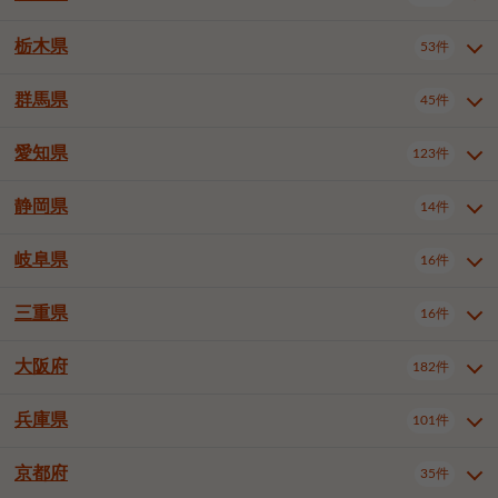
横浜市戸塚区
横浜市港南区
2件
6件
さいたま市浦和区
さいたま市緑区
3件
1件
中野区
杉並区
豊島区
2件
13件
61件
千葉市花見川区
千葉市稲毛区
4件
3件
栃木県
横浜市旭区
横浜市泉区
53件
4件
2件
茨城県全域
水戸市
日立市
108件
25件
6件
川越市
熊谷市
川口市
6件
1件
6件
北区
荒川区
板橋区
3件
1件
3件
千葉市若葉区
千葉市緑区
2件
2件
横浜市青葉区
横浜市都筑区
4件
7件
土浦市
古河市
石岡市
5件
3件
4件
群馬県
所沢市
飯能市
本庄市
45件
5件
1件
2件
栃木県全域
宇都宮市
足利市
53件
27件
2件
練馬区
足立区
葛飾区
5件
11件
5件
千葉市美浜区
市川市
船橋市
9件
9件
8件
川崎市川崎区
川崎市幸区
8件
8件
龍ケ崎市
常陸太田市
北茨城市
1件
2件
1件
東松山市
春日部市
狭山市
3件
7件
2件
佐野市
日光市
小山市
6件
1件
5件
江戸川区
八王子市
立川市
4件
8件
16件
愛知県
木更津市
松戸市
野田市
123件
7件
8件
4件
群馬県全域
前橋市
高崎市
45件
7件
16件
川崎市中原区
川崎市高津区
1件
1件
笠間市
取手市
牛久市
1件
2件
6件
羽生市
鴻巣市
深谷市
3件
2件
1件
真岡市
大田原市
那須塩原市
1件
3件
3件
武蔵野市
三鷹市
青梅市
7件
1件
1件
茂原市
成田市
佐倉市
5件
5件
1件
桐生市
伊勢崎市
太田市
1件
6件
7件
川崎市宮前区
川崎市麻生区
1件
1件
静岡県
つくば市
ひたちなか市
14件
17件
10件
愛知県全域
名古屋市千種区
123件
1件
上尾市
越谷市
蕨市
2件
5件
1件
さくら市
下野市
1件
1件
府中市（東京都）
昭島市
2件
2件
旭市
習志野市
柏市
1件
5件
15件
館林市
みどり市
1件
4件
相模原市緑区
相模原市南区
2件
2件
鹿嶋市
守谷市
那珂市
1件
4件
2件
名古屋市東区
名古屋市西区
1件
7件
戸田市
入間市
朝霞市
2件
3件
1件
岐阜県
河内郡上三川町
下都賀郡壬生町
16件
2件
1件
静岡県全域
静岡市葵区
調布市
14件
町田市
国分寺市
3件
4件
9件
2件
市原市
流山市
八千代市
7件
6件
1件
北群馬郡吉岡町
邑楽郡千代田町
2件
1件
横須賀市
平塚市
鎌倉市
3件
13件
3件
稲敷市
神栖市
鉾田市
1件
10件
2件
名古屋市中村区
名古屋市中区
22件
3件
志木市
久喜市
富士見市
1件
3件
2件
静岡市駿河区
富士市
藤枝市
清瀬市
3件
東久留米市
1件
多摩市
1件
2件
1件
1件
鴨川市
鎌ケ谷市
君津市
2件
1件
1件
三重県
16件
岐阜県全域
岐阜市
大垣市
藤沢市
16件
茅ヶ崎市
4件
秦野市
4件
13件
2件
1件
つくばみらい市
小美玉市
3件
1件
名古屋市昭和区
名古屋市瑞穂区
1件
1件
三郷市
蓮田市
坂戸市
3件
1件
2件
駿東郡清水町
浜松市中央区
稲城市
1件
5件
2件
浦安市
四街道市
印西市
3件
1件
9件
高山市
多治見市
羽島市
厚木市
1件
大和市
1件
伊勢原市
1件
2件
2件
2件
稲敷郡阿見町
1件
大阪府
名古屋市中川区
名古屋市港区
182件
1件
4件
三重県全域
津市
四日市市
幸手市
16件
児玉郡上里町
3件
2件
1件
1件
白井市
富里市
山武市
2件
2件
2件
土岐市
各務原市
可児市
海老名市
1件
座間市
1件
1件
1件
2件
名古屋市南区
名古屋市守山区
2件
1件
桑名市
鈴鹿市
員弁郡東員町
2件
6件
1件
兵庫県
101件
大阪府全域
大阪市西区
いすみ市
182件
長生郡長生村
2件
1件
1件
本巣市
本巣郡北方町
1件
1件
名古屋市緑区
名古屋市名東区
5件
1件
多気郡明和町
2件
大阪市港区
大阪市天王寺区
1件
1件
京都府
35件
兵庫県全域
神戸市東灘区
101件
4件
名古屋市天白区
豊橋市
岡崎市
1件
6件
16件