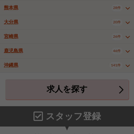
北九州市八幡東区
北九州市八幡西区
3件
3件
熊本県
28件
長崎県全域
長崎市
佐世保市
16件
4件
6件
福岡市東区
福岡市博多区
4件
16件
島原市
諫早市
大村市
1件
2件
1件
大分県
福岡市中央区
福岡市西区
20件
9件
3件
熊本県全域
熊本市中央区
28件
7件
西彼杵郡時津町
2件
福岡市城南区
福岡市早良区
1件
2件
熊本市西区
熊本市南区
1件
2件
宮崎県
26件
大分県全域
大分市
別府市
20件
16件
1件
大牟田市
久留米市
直方市
2件
6件
1件
熊本市北区
八代市
人吉市
1件
1件
2件
中津市
3件
鹿児島県
46件
宮崎県全域
宮崎市
都城市
26件
14件
9件
飯塚市
田川市
八女市
1件
3件
1件
荒尾市
山鹿市
菊池市
2件
1件
1件
延岡市
日南市
日向市
1件
1件
1件
行橋市
中間市
小郡市
2件
1件
3件
沖縄県
宇土市
宇城市
天草市
141件
1件
1件
1件
鹿児島県全域
鹿児島市
46件
25件
筑紫野市
春日市
大野城市
3件
4件
1件
合志市
菊池郡菊陽町
1件
4件
鹿屋市
阿久根市
出水市
6件
1件
3件
沖縄県全域
那覇市
宜野湾市
141件
32件
7件
宗像市
太宰府市
福津市
1件
1件
1件
上益城郡御船町
2件
求人を探す
薩摩川内市
日置市
曽於市
4件
1件
1件
石垣市
浦添市
名護市
2件
24件
6件
糟屋郡志免町
糟屋郡新宮町
4件
2件
霧島市
南さつま市
姶良市
3件
1件
1件
糸満市
沖縄市
豊見城市
3件
8件
9件
糟屋郡久山町
那珂川市
3件
1件
うるま市
宮古島市
南城市
18件
2件
3件
スタッフ登録
国頭郡本部町
国頭郡金武町
1件
2件
中頭郡読谷村
中頭郡北谷町
3件
6件