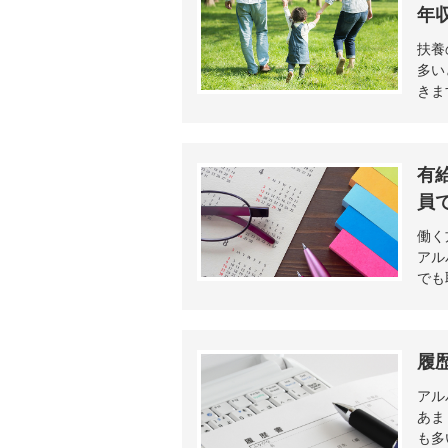
年
扶養
多い
きま
有
員
働く
アル
でも
履
アル
あま
も多