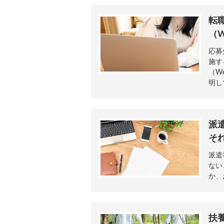
転
（
応募
施す
（W
明し
派
そ
派遣
ない
か、
扶