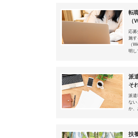
転
（
応募
施す
（W
明し
派
そ
派遣
ない
か、
扶