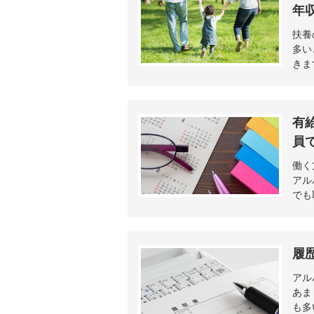
年
扶養
多い
きま
有
員
働く
アル
でも
履
アル
あま
も多