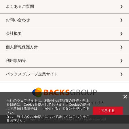
よくあるご質問
お問い合わせ
会社概要
個人情報保護方針
利用規約等
バックスグループ企業サイト
×
当社のウェブサイトは、利便性及び品質の維持・向上
株式会社バックスグループの派遣・アルバイト求人
を目的に、Cookieを使用しております。Cookieの使用
営業、接客、販売の情報満載
に同意頂ける場合は、「同意する」ボタンを押して下
同意する
さい。
なお、当社のCookie使用について詳しくは
こちら
をご
(c) Copyright
2026 Backs Group Inc. All rights reserved
参照下さい。