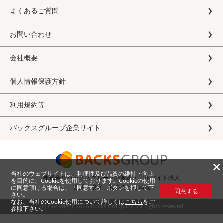
よくあるご質問
お問い合わせ
会社概要
個人情報保護方針
利用規約等
バックスグループ企業サイト
×
当社のウェブサイトは、利便性及び品質の維持・向上
株式会社バックスグループの派遣・アルバイト求人
を目的に、Cookieを使用しております。Cookieの使用
営業、接客、販売の情報満載
に同意頂ける場合は、「同意する」ボタンを押して下
同意する
さい。
なお、当社のCookie使用について詳しくは
こちら
をご
(c) Copyright
2026 Backs Group Inc. All rights reserved
参照下さい。