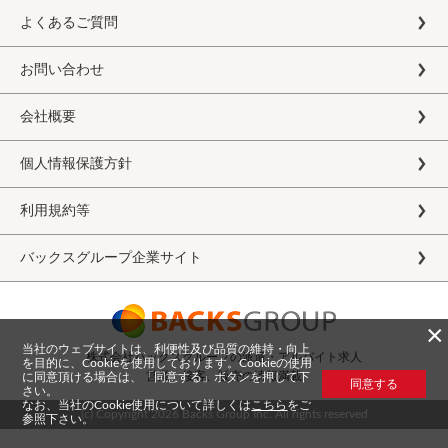
よくあるご質問
お問い合わせ
会社概要
個人情報保護方針
利用規約等
バックスグループ企業サイト
×
当社のウェブサイトは、利便性及び品質の維持・向上
株式会社バックスグループの派遣・アルバイト求人
を目的に、Cookieを使用しております。Cookieの使用
営業、接客、販売の情報満載
に同意頂ける場合は、「同意する」ボタンを押して下
同意する
さい。
なお、当社のCookie使用について詳しくは
こちら
をご
(c) Copyright
2026 Backs Group Inc. All rights reserved
参照下さい。