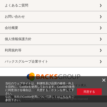
よくあるご質問
お問い合わせ
会社概要
個人情報保護方針
利用規約等
バックスグループ企業サイト
×
当社のウェブサイトは、利便性及び品質の維持・向上
株式会社バックスグループの派遣・アルバイト求人
を目的に、Cookieを使用しております。Cookieの使用
営業、接客、販売の情報満載
に同意頂ける場合は、「同意する」ボタンを押して下
同意する
さい。
なお、当社のCookie使用について詳しくは
こちら
をご
(c) Copyright
2026 Backs Group Inc. All rights reserved
参照下さい。